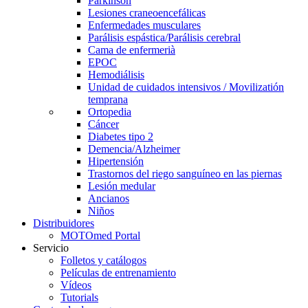
Parkinson
Lesiones craneoencefálicas
Enfermedades musculares
Parálisis espástica/Parálisis cerebral
Cama de enfermerià
EPOC
Hemodiálisis
Unidad de cuidados intensivos / Movilizatión
temprana
Ortopedia
Cáncer
Diabetes tipo 2
Demencia/Alzheimer
Hipertensión
Trastornos del riego sanguíneo en las piernas
Lesión medular
Ancianos
Niños
Distribuidores
MOTOmed Portal
Servicio
Folletos y catálogos
Películas de entrenamiento
Vídeos
Tutorials