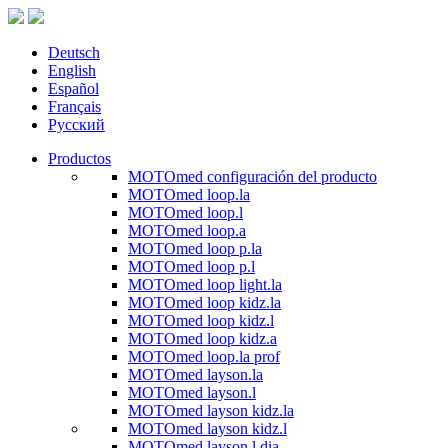
Deutsch
English
Español
Français
Русский
Productos
MOTOmed configuración del producto
MOTOmed loop.la
MOTOmed loop.l
MOTOmed loop.a
MOTOmed loop p.la
MOTOmed loop p.l
MOTOmed loop light.la
MOTOmed loop kidz.la
MOTOmed loop kidz.l
MOTOmed loop kidz.a
MOTOmed loop.la prof
MOTOmed layson.la
MOTOmed layson.l
MOTOmed layson kidz.la
MOTOmed layson kidz.l
MOTOmed layson.l dia