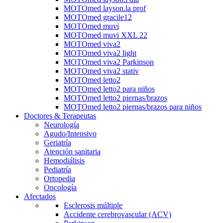
MOTOmed layson.la prof
MOTOmed gracile12
MOTOmed muvi
MOTOmed muvi XXL 22
MOTOmed viva2
MOTOmed viva2 light
MOTOmed viva2 Parkinson
MOTOmed viva2 stativ
MOTOmed letto2
MOTOmed letto2 para niños
MOTOmed letto2 piernas/brazos
MOTOmed letto2 piernas/brazos para niños
Doctores & Terapeutas
Neurología
Agudo/Intensivo
Geriatría
Atención sanitaria
Hemodiálisis
Pediatría
Ortopedia
Oncología
Afectados
Esclerosis múltiple
Accidente cerebrovascular (ACV)