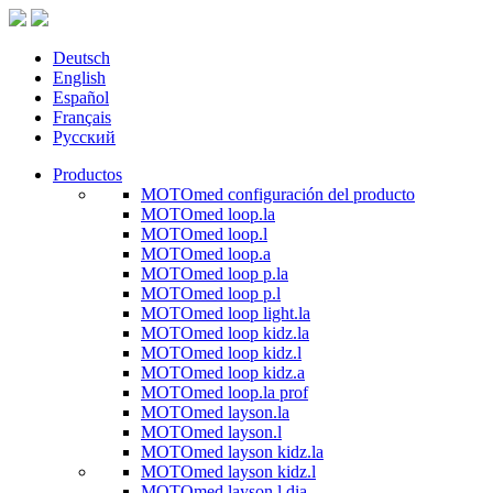
Deutsch
English
Español
Français
Русский
Productos
MOTOmed configuración del producto
MOTOmed loop.la
MOTOmed loop.l
MOTOmed loop.a
MOTOmed loop p.la
MOTOmed loop p.l
MOTOmed loop light.la
MOTOmed loop kidz.la
MOTOmed loop kidz.l
MOTOmed loop kidz.a
MOTOmed loop.la prof
MOTOmed layson.la
MOTOmed layson.l
MOTOmed layson kidz.la
MOTOmed layson kidz.l
MOTOmed layson.l dia