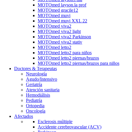
MOTOmed layson.la prof
MOTOmed gracile12
MOTOmed muvi
MOTOmed muvi XXL 22
MOTOmed viva2
MOTOmed viva2 light
MOTOmed viva2 Parkinson
MOTOmed viva2 stativ
MOTOmed letto2
MOTOmed letto2 para niños
MOTOmed letto2 piernas/brazos
MOTOmed letto2 piernas/brazos para niños
Doctores & Terapeutas
Neurología
Agudo/Intensivo
Geriatría
Atención sanitaria
Hemodiálisis
Pediatría
Ortopedia
Oncología
Afectados
Esclerosis múltiple
Accidente cerebrovascular (ACV)