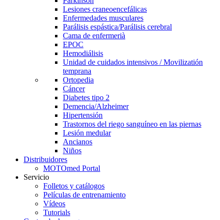
Parkinson
Lesiones craneoencefálicas
Enfermedades musculares
Parálisis espástica/Parálisis cerebral
Cama de enfermerià
EPOC
Hemodiálisis
Unidad de cuidados intensivos / Movilizatión
temprana
Ortopedia
Cáncer
Diabetes tipo 2
Demencia/Alzheimer
Hipertensión
Trastornos del riego sanguíneo en las piernas
Lesión medular
Ancianos
Niños
Distribuidores
MOTOmed Portal
Servicio
Folletos y catálogos
Películas de entrenamiento
Vídeos
Tutorials