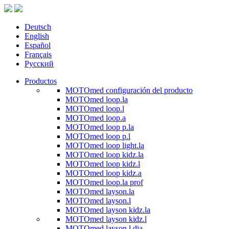
Deutsch
English
Español
Français
Русский
Productos
MOTOmed configuración del producto
MOTOmed loop.la
MOTOmed loop.l
MOTOmed loop.a
MOTOmed loop p.la
MOTOmed loop p.l
MOTOmed loop light.la
MOTOmed loop kidz.la
MOTOmed loop kidz.l
MOTOmed loop kidz.a
MOTOmed loop.la prof
MOTOmed layson.la
MOTOmed layson.l
MOTOmed layson kidz.la
MOTOmed layson kidz.l
MOTOmed layson.l dia