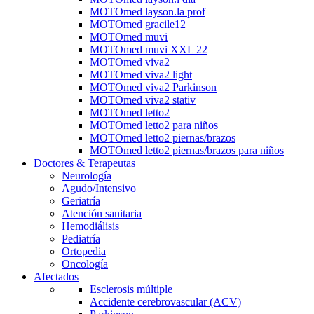
MOTOmed layson.la prof
MOTOmed gracile12
MOTOmed muvi
MOTOmed muvi XXL 22
MOTOmed viva2
MOTOmed viva2 light
MOTOmed viva2 Parkinson
MOTOmed viva2 stativ
MOTOmed letto2
MOTOmed letto2 para niños
MOTOmed letto2 piernas/brazos
MOTOmed letto2 piernas/brazos para niños
Doctores & Terapeutas
Neurología
Agudo/Intensivo
Geriatría
Atención sanitaria
Hemodiálisis
Pediatría
Ortopedia
Oncología
Afectados
Esclerosis múltiple
Accidente cerebrovascular (ACV)