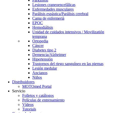
Parkinson
Lesiones craneoencefálicas
Enfermedades musculares
Parálisis espástica/Parálisis cerebral
Cama de enfermerià
EPOC
Hemodiálisis
Unidad de cuidados intensivos / Movilizatión
temprana
Ortopedia
Cáncer
Diabetes tipo 2
Demencia/Alzheimer
Hipertensión
Trastornos del riego sanguíneo en las piernas
Lesión medular
Ancianos
Niños
Distribuidores
MOTOmed Portal
Servicio
Folletos y catálogos
Películas de entrenamiento
Vídeos
Tutorials