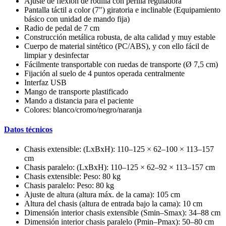
Ajuste de flexión de rodilla con perilla reguladora
Pantalla táctil a color (7") giratoria e inclinable (Equipamiento
básico con unidad de mando fija)
Radio de pedal de 7 cm
Construcción metálica robusta, de alta calidad y muy estable
Cuerpo de material sintético (PC/ABS), y con ello fácil de
limpiar y desinfectar
Fácilmente transportable con ruedas de transporte (Ø 7,5 cm)
Fijación al suelo de 4 puntos operada centralmente
Interfaz USB
Mango de transporte plastificado
Mando a distancia para el paciente
Colores: blanco/cromo/negro/naranja
Datos técnicos
Chasis extensible: (LxBxH): 110–125 × 62–100 × 113–157
cm
Chasis paralelo: (LxBxH): 110–125 × 62–92 × 113–157 cm
Chasis extensible: Peso: 80 kg
Chasis paralelo: Peso: 80 kg
Ajuste de altura (altura máx. de la cama): 105 cm
Altura del chasis (altura de entrada bajo la cama): 10 cm
Dimensión interior chasis extensible (Smin–Smax): 34–88 cm
Dimensión interior chasis paralelo (Pmin–Pmax): 50–80 cm