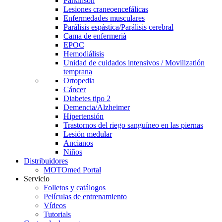
Parkinson
Lesiones craneoencefálicas
Enfermedades musculares
Parálisis espástica/Parálisis cerebral
Cama de enfermerià
EPOC
Hemodiálisis
Unidad de cuidados intensivos / Movilizatión
temprana
Ortopedia
Cáncer
Diabetes tipo 2
Demencia/Alzheimer
Hipertensión
Trastornos del riego sanguíneo en las piernas
Lesión medular
Ancianos
Niños
Distribuidores
MOTOmed Portal
Servicio
Folletos y catálogos
Películas de entrenamiento
Vídeos
Tutorials