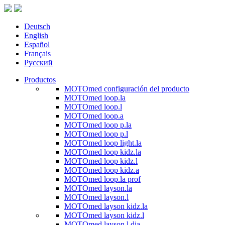
Deutsch
English
Español
Français
Русский
Productos
MOTOmed configuración del producto
MOTOmed loop.la
MOTOmed loop.l
MOTOmed loop.a
MOTOmed loop p.la
MOTOmed loop p.l
MOTOmed loop light.la
MOTOmed loop kidz.la
MOTOmed loop kidz.l
MOTOmed loop kidz.a
MOTOmed loop.la prof
MOTOmed layson.la
MOTOmed layson.l
MOTOmed layson kidz.la
MOTOmed layson kidz.l
MOTOmed layson.l dia