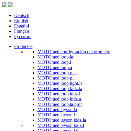
Deutsch
English
Español
Français
Русский
Productos
MOTOmed configuración del producto
MOTOmed loop.la
MOTOmed loop.l
MOTOmed loop.a
MOTOmed loop p.la
MOTOmed loop p.l
MOTOmed loop light.la
MOTOmed loop kidz.la
MOTOmed loop kidz.l
MOTOmed loop kidz.a
MOTOmed loop.la prof
MOTOmed layson.la
MOTOmed layson.l
MOTOmed layson kidz.la
MOTOmed layson kidz.l
MOTOmed layson.l dia