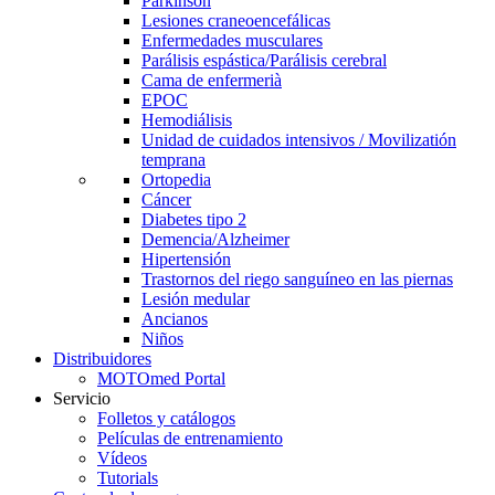
Parkinson
Lesiones craneoencefálicas
Enfermedades musculares
Parálisis espástica/Parálisis cerebral
Cama de enfermerià
EPOC
Hemodiálisis
Unidad de cuidados intensivos / Movilizatión
temprana
Ortopedia
Cáncer
Diabetes tipo 2
Demencia/Alzheimer
Hipertensión
Trastornos del riego sanguíneo en las piernas
Lesión medular
Ancianos
Niños
Distribuidores
MOTOmed Portal
Servicio
Folletos y catálogos
Películas de entrenamiento
Vídeos
Tutorials