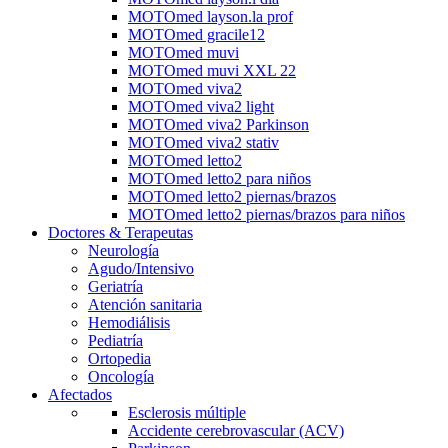
MOTOmed layson.la prof
MOTOmed gracile12
MOTOmed muvi
MOTOmed muvi XXL 22
MOTOmed viva2
MOTOmed viva2 light
MOTOmed viva2 Parkinson
MOTOmed viva2 stativ
MOTOmed letto2
MOTOmed letto2 para niños
MOTOmed letto2 piernas/brazos
MOTOmed letto2 piernas/brazos para niños
Doctores & Terapeutas
Neurología
Agudo/Intensivo
Geriatría
Atención sanitaria
Hemodiálisis
Pediatría
Ortopedia
Oncología
Afectados
Esclerosis múltiple
Accidente cerebrovascular (ACV)