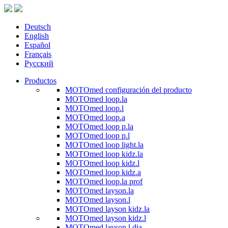
Deutsch
English
Español
Français
Русский
Productos
MOTOmed configuración del producto
MOTOmed loop.la
MOTOmed loop.l
MOTOmed loop.a
MOTOmed loop p.la
MOTOmed loop p.l
MOTOmed loop light.la
MOTOmed loop kidz.la
MOTOmed loop kidz.l
MOTOmed loop kidz.a
MOTOmed loop.la prof
MOTOmed layson.la
MOTOmed layson.l
MOTOmed layson kidz.la
MOTOmed layson kidz.l
MOTOmed layson.l dia