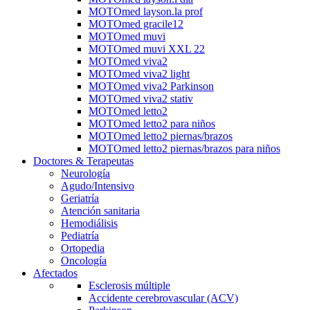
MOTOmed layson.la prof
MOTOmed gracile12
MOTOmed muvi
MOTOmed muvi XXL 22
MOTOmed viva2
MOTOmed viva2 light
MOTOmed viva2 Parkinson
MOTOmed viva2 stativ
MOTOmed letto2
MOTOmed letto2 para niños
MOTOmed letto2 piernas/brazos
MOTOmed letto2 piernas/brazos para niños
Doctores & Terapeutas
Neurología
Agudo/Intensivo
Geriatría
Atención sanitaria
Hemodiálisis
Pediatría
Ortopedia
Oncología
Afectados
Esclerosis múltiple
Accidente cerebrovascular (ACV)