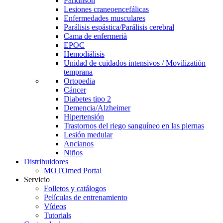
Parkinson
Lesiones craneoencefálicas
Enfermedades musculares
Parálisis espástica/Parálisis cerebral
Cama de enfermerià
EPOC
Hemodiálisis
Unidad de cuidados intensivos / Movilizatión
temprana
Ortopedia
Cáncer
Diabetes tipo 2
Demencia/Alzheimer
Hipertensión
Trastornos del riego sanguíneo en las piernas
Lesión medular
Ancianos
Niños
Distribuidores
MOTOmed Portal
Servicio
Folletos y catálogos
Películas de entrenamiento
Vídeos
Tutorials