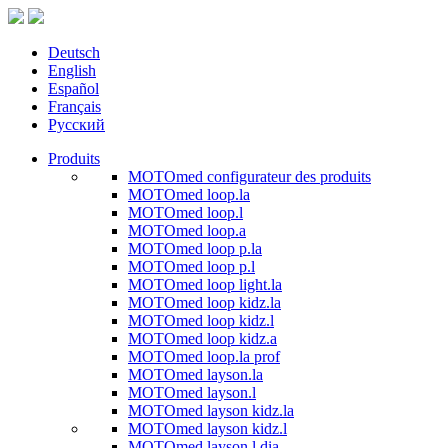
Deutsch
English
Español
Français
Русский
Produits
MOTOmed configurateur des produits
MOTOmed loop.la
MOTOmed loop.l
MOTOmed loop.a
MOTOmed loop p.la
MOTOmed loop p.l
MOTOmed loop light.la
MOTOmed loop kidz.la
MOTOmed loop kidz.l
MOTOmed loop kidz.a
MOTOmed loop.la prof
MOTOmed layson.la
MOTOmed layson.l
MOTOmed layson kidz.la
MOTOmed layson kidz.l
MOTOmed layson.l dia