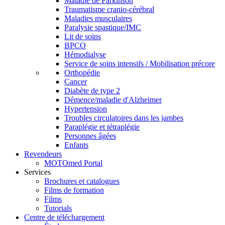
Maladie de Parkinson
Traumatisme cranio-cérébral
Maladies musculaires
Paralysie spastique/IMC
Lit de soins
BPCO
Hémodialyse
Service de soins intensifs / Mobilisation précore
Orthopédie
Cancer
Diabète de type 2
Démence/maladie d'Alzheimer
Hypertension
Troubles circulatoires dans les jambes
Paraplégie et tétraplégie
Personnes âgées
Enfants
Revendeurs
MOTOmed Portal
Services
Brochures et catalogues
Films de formation
Films
Tutorials
Centre de téléchargement