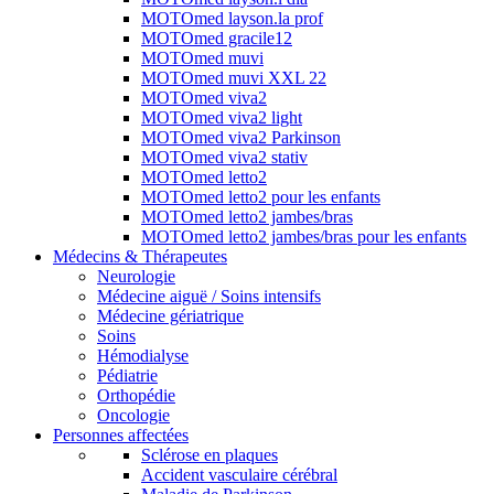
MOTOmed layson.la prof
MOTOmed gracile12
MOTOmed muvi
MOTOmed muvi XXL 22
MOTOmed viva2
MOTOmed viva2 light
MOTOmed viva2 Parkinson
MOTOmed viva2 stativ
MOTOmed letto2
MOTOmed letto2 pour les enfants
MOTOmed letto2 jambes/bras
MOTOmed letto2 jambes/bras pour les enfants
Médecins & Thérapeutes
Neurologie
Médecine aiguë / Soins intensifs
Médecine gériatrique
Soins
Hémodialyse
Pédiatrie
Orthopédie
Oncologie
Personnes affectées
Sclérose en plaques
Accident vasculaire cérébral