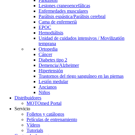
Parkinson
Lesiones craneoencefálicas
Enfermedades musculares
Parálisis espástica/Parálisis cerebral
Cama de enfermerià
EPOC
Hemodiálisis
Unidad de cuidados intensivos / Movilizatión
temprana
Ortopedia
Cáncer
Diabetes tipo 2
Demencia/Alzheimer
Hipertensión
Trastornos del riego sanguíneo en las piernas
Lesión medular
Ancianos
Niños
Distribuidores
MOTOmed Portal
Servicio
Folletos y catálogos
Películas de entrenamiento
Vídeos
Tutorials