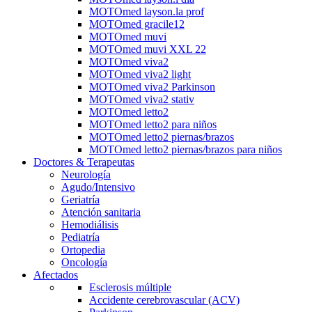
MOTOmed layson.la prof
MOTOmed gracile12
MOTOmed muvi
MOTOmed muvi XXL 22
MOTOmed viva2
MOTOmed viva2 light
MOTOmed viva2 Parkinson
MOTOmed viva2 stativ
MOTOmed letto2
MOTOmed letto2 para niños
MOTOmed letto2 piernas/brazos
MOTOmed letto2 piernas/brazos para niños
Doctores & Terapeutas
Neurología
Agudo/Intensivo
Geriatría
Atención sanitaria
Hemodiálisis
Pediatría
Ortopedia
Oncología
Afectados
Esclerosis múltiple
Accidente cerebrovascular (ACV)