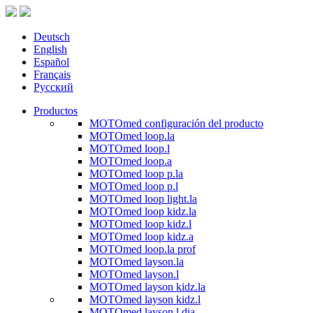
Deutsch
English
Español
Français
Русский
Productos
MOTOmed configuración del producto
MOTOmed loop.la
MOTOmed loop.l
MOTOmed loop.a
MOTOmed loop p.la
MOTOmed loop p.l
MOTOmed loop light.la
MOTOmed loop kidz.la
MOTOmed loop kidz.l
MOTOmed loop kidz.a
MOTOmed loop.la prof
MOTOmed layson.la
MOTOmed layson.l
MOTOmed layson kidz.la
MOTOmed layson kidz.l
MOTOmed layson.l dia