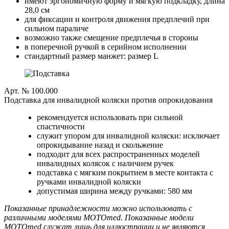
имеют эргономичную форму и мягкую подкладку, длина
28,0 см
для фиксации и контроля движения предплечий при
сильном параличе
возможно также смещение предплечья в стороны
в поперечной ручкой в серийном исполнении
стандартный размер манжет: размер L
Арт. № 100.000
Подставка для инвалидной коляски против опрокидования
рекомендуется использовать при сильной
спастичности
служит упором для инвалидной коляски: исключает
опрокидывание назад и скольжение
подходит для всех распространенных моделей
инвалидных колясок с наличием ручек
подставка с мягким покрытием в месте контакта с
ручками инвалидной коляски
допустимая ширина между ручками: 580 мм
Показанные принадлежности можно использовать с
различными моделями MOTOmed. Показанные модели
MOTOmed служат лишь для иллюстрации и не являются