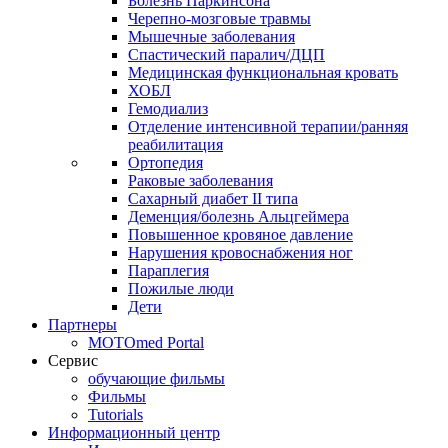
Болезнь Паркинсона
Черепно-мозговые травмы
Мышечные заболевания
Спастический паралич/ДЦП
Медицинская функциональная кровать
ХОБЛ
Гемодиализ
Отделение интенсивной терапии/ранняя
реабилитация
Ортопедия
Раковые заболевания
Сахарный диабет II типа
Деменция/болезнь Альцгеймера
Повышенное кровяное давление
Нарушения кровоснабжения ног
Параплегия
Пожилые люди
Дети
Партнеры
MOTOmed Portal
Сервис
обучающие фильмы
Фильмы
Tutorials
Информационный центр