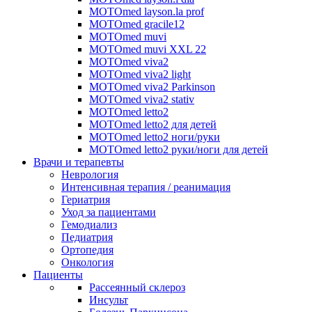
MOTOmed layson.la prof
MOTOmed gracile12
MOTOmed muvi
MOTOmed muvi XXL 22
MOTOmed viva2
MOTOmed viva2 light
MOTOmed viva2 Parkinson
MOTOmed viva2 stativ
MOTOmed letto2
MOTOmed letto2 для детей
MOTOmed letto2 ноги/руки
MOTOmed letto2 руки/ноги для детей
Врачи и терапевты
Неврология
Интенсивная терапия / реанимация
Гериатрия
Уход за пациентами
Гемодиализ
Педиатрия
Ортопедия
Онкология
Пациенты
Рассеянный склероз
Инсульт