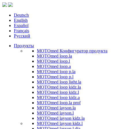
Deutsch
English
Español
Français
Русский
Продукты
MOTOmed Конфигуратор продукта
MOTOmed loop.la
MOTOmed loop.l
MOTOmed loop.a
MOTOmed loop p.la
MOTOmed loop p.l
MOTOmed loop light.la
MOTOmed loop kidz.la
MOTOmed loop kidz.l
MOTOmed loop kidz.a
MOTOmed loop.la prof
MOTOmed layson.la
MOTOmed layson.l
MOTOmed layson kidz.la
MOTOmed layson kidz.l
MOTOmed layson.l dia