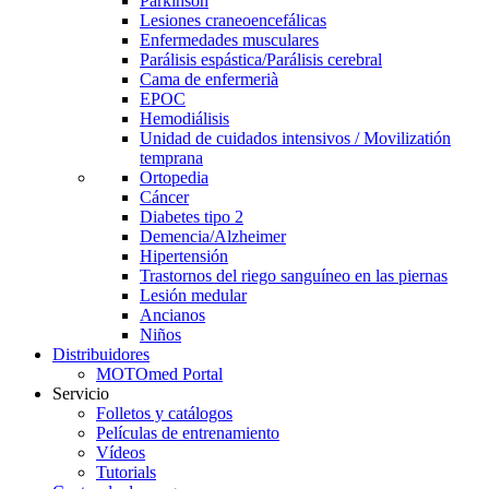
Parkinson
Lesiones craneoencefálicas
Enfermedades musculares
Parálisis espástica/Parálisis cerebral
Cama de enfermerià
EPOC
Hemodiálisis
Unidad de cuidados intensivos / Movilizatión
temprana
Ortopedia
Cáncer
Diabetes tipo 2
Demencia/Alzheimer
Hipertensión
Trastornos del riego sanguíneo en las piernas
Lesión medular
Ancianos
Niños
Distribuidores
MOTOmed Portal
Servicio
Folletos y catálogos
Películas de entrenamiento
Vídeos
Tutorials