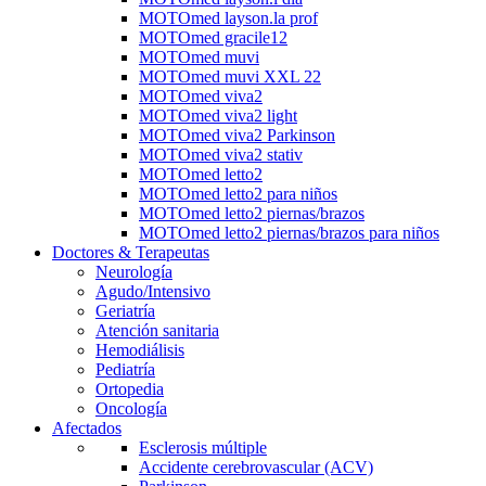
MOTOmed layson.la prof
MOTOmed gracile12
MOTOmed muvi
MOTOmed muvi XXL 22
MOTOmed viva2
MOTOmed viva2 light
MOTOmed viva2 Parkinson
MOTOmed viva2 stativ
MOTOmed letto2
MOTOmed letto2 para niños
MOTOmed letto2 piernas/brazos
MOTOmed letto2 piernas/brazos para niños
Doctores & Terapeutas
Neurología
Agudo/Intensivo
Geriatría
Atención sanitaria
Hemodiálisis
Pediatría
Ortopedia
Oncología
Afectados
Esclerosis múltiple
Accidente cerebrovascular (ACV)