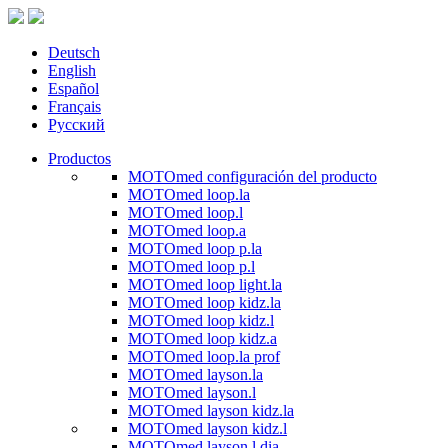
Deutsch
English
Español
Français
Русский
Productos
MOTOmed configuración del producto
MOTOmed loop.la
MOTOmed loop.l
MOTOmed loop.a
MOTOmed loop p.la
MOTOmed loop p.l
MOTOmed loop light.la
MOTOmed loop kidz.la
MOTOmed loop kidz.l
MOTOmed loop kidz.a
MOTOmed loop.la prof
MOTOmed layson.la
MOTOmed layson.l
MOTOmed layson kidz.la
MOTOmed layson kidz.l
MOTOmed layson.l dia