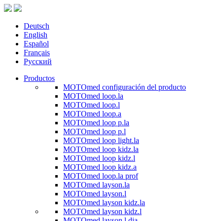
Deutsch
English
Español
Français
Русский
Productos
MOTOmed configuración del producto
MOTOmed loop.la
MOTOmed loop.l
MOTOmed loop.a
MOTOmed loop p.la
MOTOmed loop p.l
MOTOmed loop light.la
MOTOmed loop kidz.la
MOTOmed loop kidz.l
MOTOmed loop kidz.a
MOTOmed loop.la prof
MOTOmed layson.la
MOTOmed layson.l
MOTOmed layson kidz.la
MOTOmed layson kidz.l
MOTOmed layson.l dia