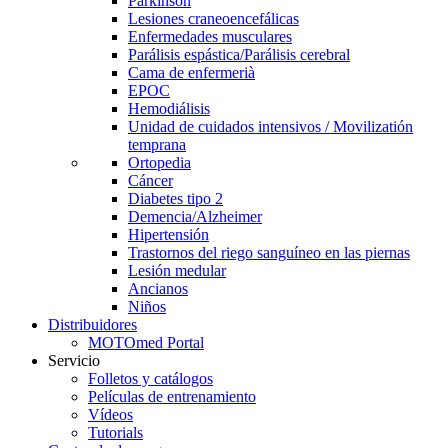
Parkinson
Lesiones craneoencefálicas
Enfermedades musculares
Parálisis espástica/Parálisis cerebral
Cama de enfermerià
EPOC
Hemodiálisis
Unidad de cuidados intensivos / Movilizatión
temprana
Ortopedia
Cáncer
Diabetes tipo 2
Demencia/Alzheimer
Hipertensión
Trastornos del riego sanguíneo en las piernas
Lesión medular
Ancianos
Niños
Distribuidores
MOTOmed Portal
Servicio
Folletos y catálogos
Películas de entrenamiento
Vídeos
Tutorials