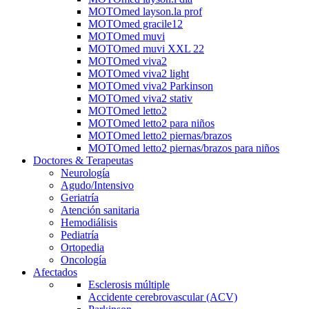
MOTOmed layson.la prof
MOTOmed gracile12
MOTOmed muvi
MOTOmed muvi XXL 22
MOTOmed viva2
MOTOmed viva2 light
MOTOmed viva2 Parkinson
MOTOmed viva2 stativ
MOTOmed letto2
MOTOmed letto2 para niños
MOTOmed letto2 piernas/brazos
MOTOmed letto2 piernas/brazos para niños
Doctores & Terapeutas
Neurología
Agudo/Intensivo
Geriatría
Atención sanitaria
Hemodiálisis
Pediatría
Ortopedia
Oncología
Afectados
Esclerosis múltiple
Accidente cerebrovascular (ACV)