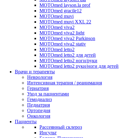
MOTOmed layson.la prof
MOTOmed gracile12
MOTOmed muvi
MOTOmed muvi XXL 22
MOTOmed viva2
MOTOmed viva2 light
MOTOmed viva2 Parkinson
MOTOmed viva2 stativ
MOTOmed letto2
MOTOmed letto2 для детей
MOTOmed letto2 ноги/руки
MOTOmed letto2 руки/ноги для детей
Врачи и терапевты
Неврология
Интенсивная терапия / реанимация
Гериатрия
Уход за пациентами
Гемодиализ
Педиатрия
Ортопедия
Онкология
Пациенты
Рассеянный склероз
Инсульт