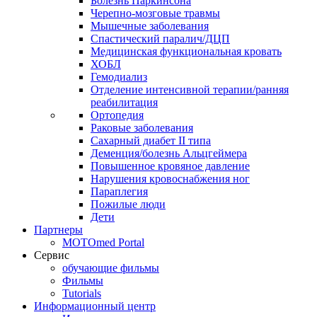
Болезнь Паркинсона
Черепно-мозговые травмы
Мышечные заболевания
Спастический паралич/ДЦП
Медицинская функциональная кровать
ХОБЛ
Гемодиализ
Отделение интенсивной терапии/ранняя
реабилитация
Ортопедия
Раковые заболевания
Сахарный диабет II типа
Деменция/болезнь Альцгеймера
Повышенное кровяное давление
Нарушения кровоснабжения ног
Параплегия
Пожилые люди
Дети
Партнеры
MOTOmed Portal
Сервис
обучающие фильмы
Фильмы
Tutorials
Информационный центр