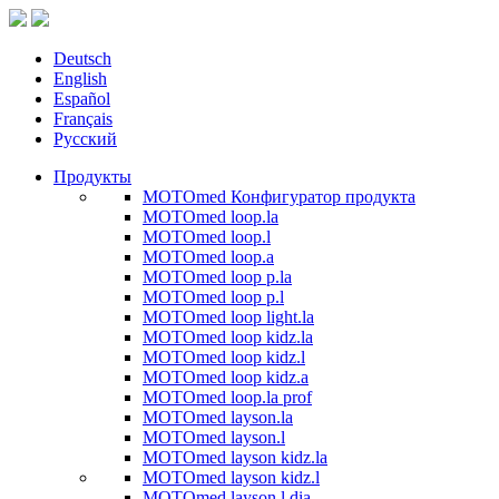
Deutsch
English
Español
Français
Русский
Продукты
MOTOmed Конфигуратор продукта
MOTOmed loop.la
MOTOmed loop.l
MOTOmed loop.a
MOTOmed loop p.la
MOTOmed loop p.l
MOTOmed loop light.la
MOTOmed loop kidz.la
MOTOmed loop kidz.l
MOTOmed loop kidz.a
MOTOmed loop.la prof
MOTOmed layson.la
MOTOmed layson.l
MOTOmed layson kidz.la
MOTOmed layson kidz.l
MOTOmed layson.l dia