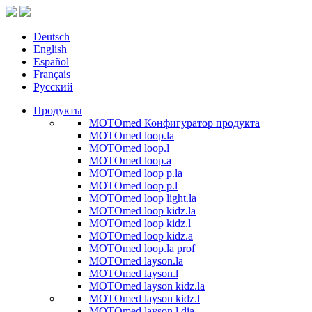
Deutsch
English
Español
Français
Русский
Продукты
MOTOmed Конфигуратор продукта
MOTOmed loop.la
MOTOmed loop.l
MOTOmed loop.a
MOTOmed loop p.la
MOTOmed loop p.l
MOTOmed loop light.la
MOTOmed loop kidz.la
MOTOmed loop kidz.l
MOTOmed loop kidz.a
MOTOmed loop.la prof
MOTOmed layson.la
MOTOmed layson.l
MOTOmed layson kidz.la
MOTOmed layson kidz.l
MOTOmed layson.l dia