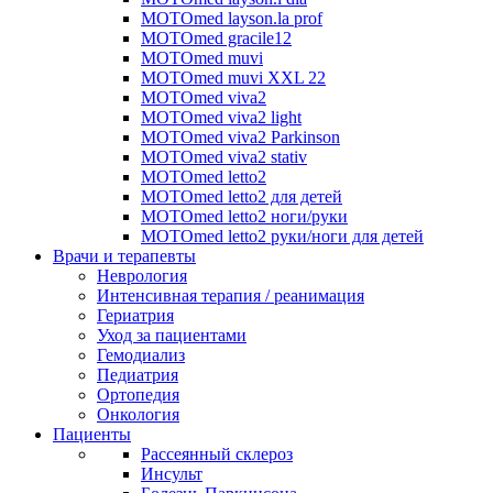
MOTOmed layson.la prof
MOTOmed gracile12
MOTOmed muvi
MOTOmed muvi XXL 22
MOTOmed viva2
MOTOmed viva2 light
MOTOmed viva2 Parkinson
MOTOmed viva2 stativ
MOTOmed letto2
MOTOmed letto2 для детей
MOTOmed letto2 ноги/руки
MOTOmed letto2 руки/ноги для детей
Врачи и терапевты
Неврология
Интенсивная терапия / реанимация
Гериатрия
Уход за пациентами
Гемодиализ
Педиатрия
Ортопедия
Онкология
Пациенты
Рассеянный склероз
Инсульт