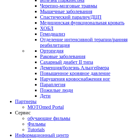
Болезнь Паркинсона
Черепно-мозговые травмы
Мышечные заболевания
Спастический паралич/ДЦП
Медицинская функциональная кровать
ХОБЛ
Гемодиализ
Отделение интенсивной терапии/ранняя
реабилитация
Ортопедия
Раковые заболевания
Сахарный диабет II типа
Деменция/болезнь Альцгеймера
Повышенное кровяное давление
Нарушения кровоснабжения ног
Параплегия
Пожилые люди
Дети
Партнеры
MOTOmed Portal
Сервис
обучающие фильмы
Фильмы
Tutorials
Информационный центр