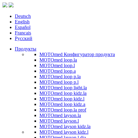
Deutsch
English
Español
Français
Русский
Продукты
MOTOmed Конфигуратор продукта
MOTOmed loop.la
MOTOmed loop.l
MOTOmed loop.a
MOTOmed loop p.la
MOTOmed loop p.l
MOTOmed loop light.la
MOTOmed loop kidz.la
MOTOmed loop kidz.l
MOTOmed loop kidz.a
MOTOmed loop.la prof
MOTOmed layson.la
MOTOmed layson.l
MOTOmed layson kidz.la
MOTOmed layson kidz.l
MOTOmed layson.l dia