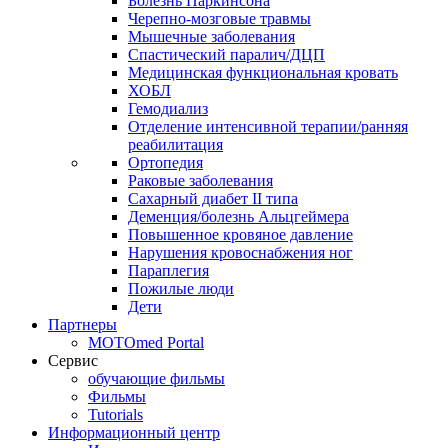
Болезнь Паркинсона
Черепно-мозговые травмы
Мышечные заболевания
Спастический паралич/ДЦП
Медицинская функциональная кровать
ХОБЛ
Гемодиализ
Отделение интенсивной терапии/ранняя
реабилитация
Ортопедия
Раковые заболевания
Сахарный диабет II типа
Деменция/болезнь Альцгеймера
Повышенное кровяное давление
Нарушения кровоснабжения ног
Параплегия
Пожилые люди
Дети
Партнеры
MOTOmed Portal
Сервис
обучающие фильмы
Фильмы
Tutorials
Информационный центр