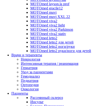
MOTOmed layson.la prof
MOTOmed gracile12
MOTOmed muvi
MOTOmed muvi XXL 22
MOTOmed viva2
MOTOmed viva2 light
MOTOmed viva2 Parkinson
MOTOmed viva2 stativ
MOTOmed letto2
MOTOmed letto2 для детей
MOTOmed letto2 ноги/руки
MOTOmed letto2 руки/ноги для детей
Врачи и терапевты
Неврология
Интенсивная терапия / реанимация
Гериатрия
Уход за пациентами
Гемодиализ
Педиатрия
Ортопедия
Онкология
Пациенты
Рассеянный склероз
Инсульт