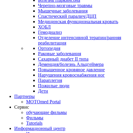
Болезнь Паркинсона
Черепно-мозговые травмы
Мышечные заболевания
Спастический паралич/ДЦП
Медицинская функциональная кровать
ХОБЛ
Гемодиализ
Отделение интенсивной терапии/ранняя
реабилитация
Ортопедия
Раковые заболевания
Сахарный диабет II типа
Деменция/болезнь Альцгеймера
Повышенное кровяное давление
Нарушения кровоснабжения ног
Параплегия
Пожилые люди
Дети
Партнеры
MOTOmed Portal
Сервис
обучающие фильмы
Фильмы
Tutorials
Информационный центр