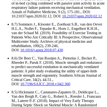
of in-bed cycling combined with passive joint activity in acute
respiratory failure patients receiving mechanical ventilation.
Annals of Palliative Medicine, 9 (2), 175-181., DOI:
10.21037/apm.2020.02.12, DOI:
10.21037/apm.2020.02.12
8.7) Sommers J., Klooster E., Zoethout S.B., van den Oever
H.L.A., Nollet F., Tepaske R., Horn J., Engelbert R.H.H.,
van der Schaaf M. (2019). Feasibility of Exercise Testing in
Patients Who Are Critically Ill: A Prospective, Observational
Multicenter Study. Archives of physical medicine and
rehabilitation, 100(2), 239-246,
DOI:
10.1016/j.apmr.2018.07.430
8.6) De Beer C., Van Rooijen A., Pretorius J., Becker P.,
Rheeder P., Paruk F. (2018). Muscle strength and endurance
to predict successful extubation in mechanically ventilated
patients: A pilot study evaluating the utility of upper-limb
muscle strength and ergometry. Southern African Journal of
Critical Care, 34(2), 44-51.,
DOI:
10.7196/SAJCC.2018.v34i2.360
8.5) Hickmann C., Castanares-Zapatero D., Deldicque L.,
Van den Bergh P., Caty G., Robert A., Roesler J., Francaux
M., Laterre P.-F. (2018). Impact of Very Early Therapy
During Septic Shock on Skeletal Muscle: A Randomized