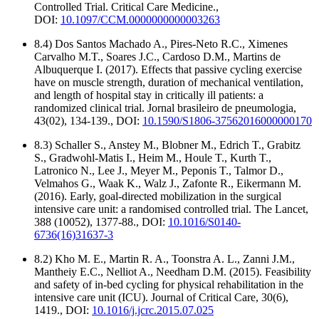
Controlled Trial. Critical Care Medicine.,
DOI:
10.1097/CCM.0000000000003263
8.4) Dos Santos Machado A., Pires-Neto R.C., Ximenes
Carvalho M.T., Soares J.C., Cardoso D.M., Martins de
Albuquerque I. (2017). Effects that passive cycling exercise
have on muscle strength, duration of mechanical ventilation,
and length of hospital stay in critically ill patients: a
randomized clinical trial. Jornal brasileiro de pneumologia,
43(02), 134-139., DOI:
10.1590/S1806-37562016000000170
8.3) Schaller S., Anstey M., Blobner M., Edrich T., Grabitz
S., Gradwohl-Matis I., Heim M., Houle T., Kurth T.,
Latronico N., Lee J., Meyer M., Peponis T., Talmor D.,
Velmahos G., Waak K., Walz J., Zafonte R., Eikermann M.
(2016). Early, goal-directed mobilization in the surgical
intensive care unit: a randomised controlled trial. The Lancet,
388 (10052), 1377-88., DOI:
10.1016/S0140-
6736(16)31637-3
8.2) Kho M. E., Martin R. A., Toonstra A. L., Zanni J.M.,
Mantheiy E.C., Nelliot A., Needham D.M. (2015). Feasibility
and safety of in-bed cycling for physical rehabilitation in the
intensive care unit (ICU). Journal of Critical Care, 30(6),
1419., DOI:
10.1016/j.jcrc.2015.07.025