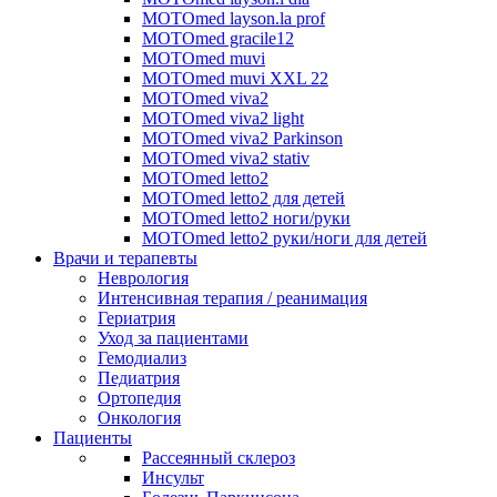
MOTOmed layson.la prof
MOTOmed gracile12
MOTOmed muvi
MOTOmed muvi XXL 22
MOTOmed viva2
MOTOmed viva2 light
MOTOmed viva2 Parkinson
MOTOmed viva2 stativ
MOTOmed letto2
MOTOmed letto2 для детей
MOTOmed letto2 ноги/руки
MOTOmed letto2 руки/ноги для детей
Врачи и терапевты
Неврология
Интенсивная терапия / реанимация
Гериатрия
Уход за пациентами
Гемодиализ
Педиатрия
Ортопедия
Онкология
Пациенты
Рассеянный склероз
Инсульт