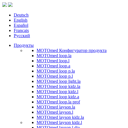
Deutsch
English
Español
Français
Русский
Продукты
MOTOmed Конфигуратор продукта
MOTOmed loop.la
MOTOmed loop.l
MOTOmed loop.a
MOTOmed loop p.la
MOTOmed loop p.l
MOTOmed loop light.la
MOTOmed loop kidz.la
MOTOmed loop kidz.l
MOTOmed loop kidz.a
MOTOmed loop.la prof
MOTOmed layson.la
MOTOmed layson.l
MOTOmed layson kidz.la
MOTOmed layson kidz.l
MOTOmed layson.l dia