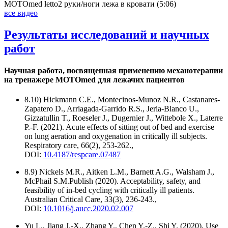
MOTOmed letto2 руки/ноги лежа в кровати (5:06)
все видео
Результаты исследований и научных
работ
Научная работа, посвященная применению механотерапии
на тренажере MOTOmed для лежачих пациентов
8.10) Hickmann C.E., Montecinos-Munoz N.R., Castanares-
Zapatero D., Arriagada-Garrido R.S., Jeria-Blanco U.,
Gizzatullin T., Roeseler J., Dugernier J., Wittebole X., Laterre
P.-F. (2021). Acute effects of sitting out of bed and exercise
on lung aeration and oxygenation in critically ill subjects.
Respiratory care, 66(2), 253-262.,
DOI:
10.4187/respcare.07487
8.9) Nickels M.R., Aitken L.M., Barnett A.G., Walsham J.,
McPhail S.M.Publish (2020). Acceptability, safety, and
feasibility of in-bed cycling with critically ill patients.
Australian Critical Care, 33(3), 236-243.,
DOI:
10.1016/j.aucc.2020.02.007
Yu L., Jiang J.-X., Zhang Y., Chen Y.-Z., Shi Y. (2020). Use