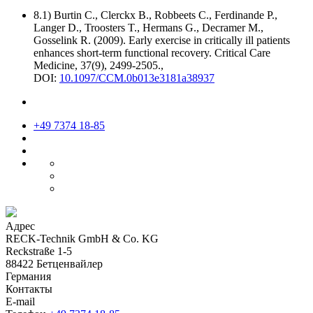
8.1) Burtin C., Clerckx B., Robbeets C., Ferdinande P.,
Langer D., Troosters T., Hermans G., Decramer M.,
Gosselink R. (2009). Early exercise in critically ill patients
enhances short-term functional recovery. Critical Care
Medicine, 37(9), 2499-2505.,
DOI:
10.1097/CCM.0b013e3181a38937
+49 7374 18-85
Адрес
RECK-Technik GmbH & Co. KG
Reckstraße 1-5
88422 Бетценвайлер
Германия
Контакты
E-mail