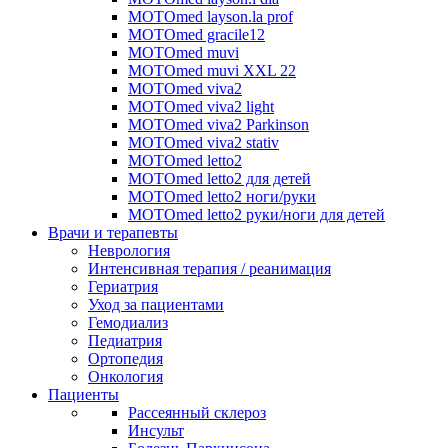
MOTOmed layson.la prof
MOTOmed gracile12
MOTOmed muvi
MOTOmed muvi XXL 22
MOTOmed viva2
MOTOmed viva2 light
MOTOmed viva2 Parkinson
MOTOmed viva2 stativ
MOTOmed letto2
MOTOmed letto2 для детей
MOTOmed letto2 ноги/руки
MOTOmed letto2 руки/ноги для детей
Врачи и терапевты
Неврология
Интенсивная терапия / реанимация
Гериатрия
Уход за пациентами
Гемодиализ
Педиатрия
Ортопедия
Онкология
Пациенты
Рассеянный склероз
Инсульт