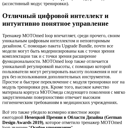
(ассистивный модус тренировки).
Отличный цифровой интеллект и
интуитивно понятное управление
Тренажер MOTOmed loop впечатляет, среди прочего, своим
уникальным цифровым интеллектом и неповторимым
дизайном. С помощью пакета Upgrade Bundle, почти все
модели могут быть модернизированы как с точки зрения
комплектации так и с точки зрения расширение
функциональности. MOTOmed loop также отличается
уникальной регулировкой высоты, с помощью которой
пользователи могут регулировать высоту положения и ног и
рук без использования дополнительных инструментов.
Простое и быстрое переключение с модуля тренировки ног на
модуль тренировки рук. Кроме того, высокое качество
материала корпуса МОТОмеда следующего поколения с мягко
закругленными поверхностями отвечает высоким
гигиеническим требованиям в медицинских учреждениях.
Всё это также убедило всемирно известное жюри
ежегодной
Немецкой Премии в Области Дизайна (German
Design Awards 2019)
, которое отметило тренажер MOTOmed
loop званием "
Особое упоминание
".