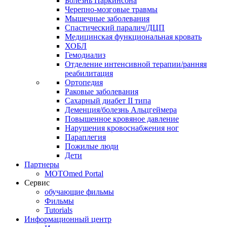
Болезнь Паркинсона
Черепно-мозговые травмы
Мышечные заболевания
Спастический паралич/ДЦП
Медицинская функциональная кровать
ХОБЛ
Гемодиализ
Отделение интенсивной терапии/ранняя
реабилитация
Ортопедия
Раковые заболевания
Сахарный диабет II типа
Деменция/болезнь Альцгеймера
Повышенное кровяное давление
Нарушения кровоснабжения ног
Параплегия
Пожилые люди
Дети
Партнеры
MOTOmed Portal
Сервис
обучающие фильмы
Фильмы
Tutorials
Информационный центр