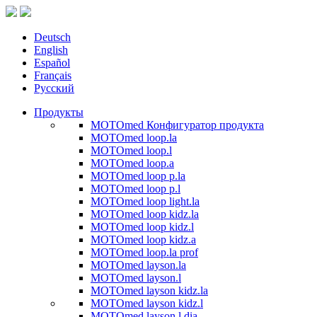
Deutsch
English
Español
Français
Русский
Продукты
MOTOmed Конфигуратор продукта
MOTOmed loop.la
MOTOmed loop.l
MOTOmed loop.a
MOTOmed loop p.la
MOTOmed loop p.l
MOTOmed loop light.la
MOTOmed loop kidz.la
MOTOmed loop kidz.l
MOTOmed loop kidz.a
MOTOmed loop.la prof
MOTOmed layson.la
MOTOmed layson.l
MOTOmed layson kidz.la
MOTOmed layson kidz.l
MOTOmed layson.l dia