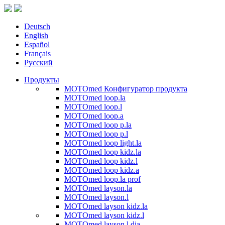
Deutsch
English
Español
Français
Русский
Продукты
MOTOmed Конфигуратор продукта
MOTOmed loop.la
MOTOmed loop.l
MOTOmed loop.a
MOTOmed loop p.la
MOTOmed loop p.l
MOTOmed loop light.la
MOTOmed loop kidz.la
MOTOmed loop kidz.l
MOTOmed loop kidz.a
MOTOmed loop.la prof
MOTOmed layson.la
MOTOmed layson.l
MOTOmed layson kidz.la
MOTOmed layson kidz.l
MOTOmed layson.l dia