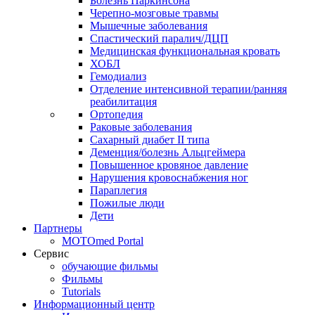
Болезнь Паркинсона
Черепно-мозговые травмы
Мышечные заболевания
Спастический паралич/ДЦП
Медицинская функциональная кровать
ХОБЛ
Гемодиализ
Отделение интенсивной терапии/ранняя
реабилитация
Ортопедия
Раковые заболевания
Сахарный диабет II типа
Деменция/болезнь Альцгеймера
Повышенное кровяное давление
Нарушения кровоснабжения ног
Параплегия
Пожилые люди
Дети
Партнеры
MOTOmed Portal
Сервис
обучающие фильмы
Фильмы
Tutorials
Информационный центр