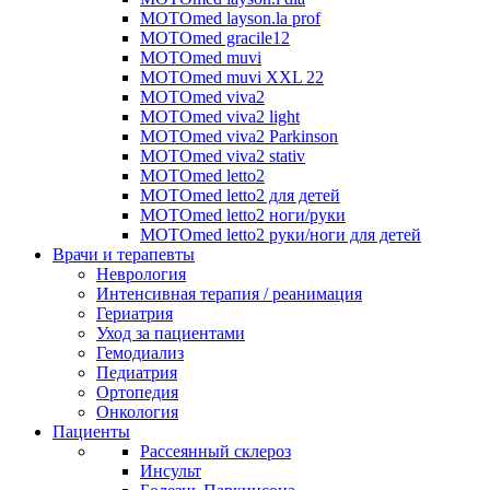
MOTOmed layson.la prof
MOTOmed gracile12
MOTOmed muvi
MOTOmed muvi XXL 22
MOTOmed viva2
MOTOmed viva2 light
MOTOmed viva2 Parkinson
MOTOmed viva2 stativ
MOTOmed letto2
MOTOmed letto2 для детей
MOTOmed letto2 ноги/руки
MOTOmed letto2 руки/ноги для детей
Врачи и терапевты
Неврология
Интенсивная терапия / реанимация
Гериатрия
Уход за пациентами
Гемодиализ
Педиатрия
Ортопедия
Онкология
Пациенты
Рассеянный склероз
Инсульт