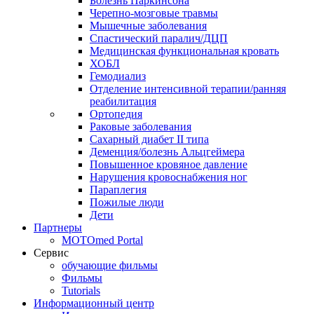
Болезнь Паркинсона
Черепно-мозговые травмы
Мышечные заболевания
Спастический паралич/ДЦП
Медицинская функциональная кровать
ХОБЛ
Гемодиализ
Отделение интенсивной терапии/ранняя
реабилитация
Ортопедия
Раковые заболевания
Сахарный диабет II типа
Деменция/болезнь Альцгеймера
Повышенное кровяное давление
Нарушения кровоснабжения ног
Параплегия
Пожилые люди
Дети
Партнеры
MOTOmed Portal
Сервис
обучающие фильмы
Фильмы
Tutorials
Информационный центр