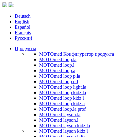
Deutsch
English
Español
Français
Русский
Продукты
MOTOmed Конфигуратор продукта
MOTOmed loop.la
MOTOmed loop.l
MOTOmed loop.a
MOTOmed loop p.la
MOTOmed loop p.l
MOTOmed loop light.la
MOTOmed loop kidz.la
MOTOmed loop kidz.l
MOTOmed loop kidz.a
MOTOmed loop.la prof
MOTOmed layson.la
MOTOmed layson.l
MOTOmed layson kidz.la
MOTOmed layson kidz.l
MOTOmed layson.l dia