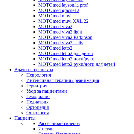
MOTOmed layson.la prof
MOTOmed gracile12
MOTOmed muvi
MOTOmed muvi XXL 22
MOTOmed viva2
MOTOmed viva2 light
MOTOmed viva2 Parkinson
MOTOmed viva2 stativ
MOTOmed letto2
MOTOmed letto2 для детей
MOTOmed letto2 ноги/руки
MOTOmed letto2 руки/ноги для детей
Врачи и терапевты
Неврология
Интенсивная терапия / реанимация
Гериатрия
Уход за пациентами
Гемодиализ
Педиатрия
Ортопедия
Онкология
Пациенты
Рассеянный склероз
Инсульт