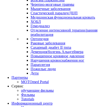
Болезнь Паркинсона
Черепно-мозговые травмы
Мышечные заболевания
Спастический паралич/ДЦП
Медицинская функциональная кровать
ХОБЛ
Гемодиализ
Отделение интенсивной терапии/ранняя
реабилитация
Ортопедия
Раковые заболевания
Сахарный диабет II типа
Деменция/болезнь Альцгеймера
Повышенное кровяное давление
Нарушения кровоснабжения ног
Параплегия
Пожилые люди
Дети
Партнеры
MOTOmed Portal
Сервис
обучающие фильмы
Фильмы
Tutorials
Информационный центр