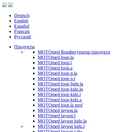
Deutsch
English
Español
Français
Русский
Продукты
MOTOmed Конфигуратор продукта
MOTOmed loop.la
MOTOmed loop.l
MOTOmed loop.a
MOTOmed loop p.la
MOTOmed loop p.l
MOTOmed loop light.la
MOTOmed loop kidz.la
MOTOmed loop kidz.l
MOTOmed loop kidz.a
MOTOmed loop.la prof
MOTOmed layson.la
MOTOmed layson.l
MOTOmed layson kidz.la
MOTOmed layson kidz.l
MOTOmed layson.l dia