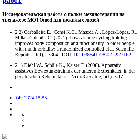
работ
Исследовательская работа о пользе механотерапии на
тренажере MOTOmed для пожилых людей
2.2) Carballeira E., Censi K.C., Maseda A., López-López, R.,
Millán-Calenti J.C. (2021). Low-volume cycling training
improves body composition and functionality in older people
with multimorbidity: a randomized controlled trial. Scientific
Reports, 11(1), 13364., DOI:
10.1038/s41598-021-92716-9
2.1) Diehl W., Schüle K., Kaiser T. (2008). Apparativ-
assistives Bewegungstraining der unteren Extremitäten in der
geriatrischen Rehabilitation. NeuroGeriatrie, 5(1), 3-12.
+49 7374 18-85