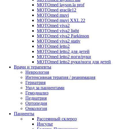
MOTOmed layson.la prof
MOTOmed gracile12
MOTOmed muvi
MOTOmed muvi XXL 22
MOTOmed viva2
MOTOmed viva2 light
MOTOmed viva2 Parkinson
MOTOmed viva2 stativ
MOTOmed letto2
MOTOmed letto2 для детей
MOTOmed letto2 ноги/руки
MOTOmed letto2 руки/ноги для детей
Врачи и терапевты
Неврология
Интенсивная терапия / реанимация
Гериатрия
Уход за пациентами
Гемодиализ
Педиатрия
Ортопедия
Онкология
Пациенты
Рассеянный склероз
Инсульт