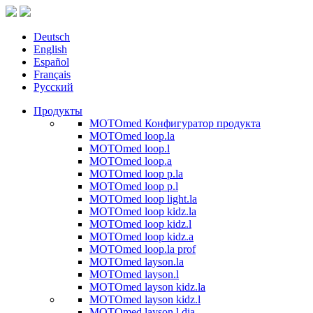
Deutsch
English
Español
Français
Русский
Продукты
MOTOmed Конфигуратор продукта
MOTOmed loop.la
MOTOmed loop.l
MOTOmed loop.a
MOTOmed loop p.la
MOTOmed loop p.l
MOTOmed loop light.la
MOTOmed loop kidz.la
MOTOmed loop kidz.l
MOTOmed loop kidz.a
MOTOmed loop.la prof
MOTOmed layson.la
MOTOmed layson.l
MOTOmed layson kidz.la
MOTOmed layson kidz.l
MOTOmed layson.l dia