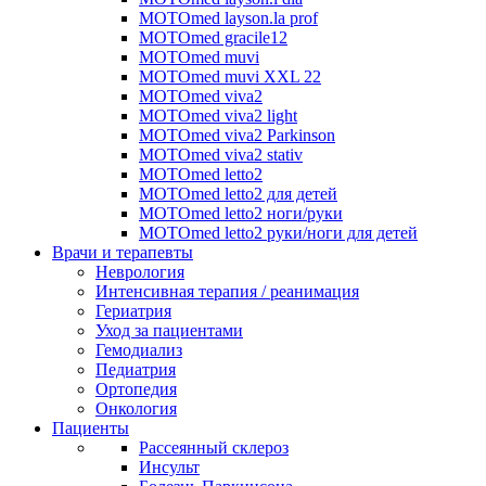
MOTOmed layson.la prof
MOTOmed gracile12
MOTOmed muvi
MOTOmed muvi XXL 22
MOTOmed viva2
MOTOmed viva2 light
MOTOmed viva2 Parkinson
MOTOmed viva2 stativ
MOTOmed letto2
MOTOmed letto2 для детей
MOTOmed letto2 ноги/руки
MOTOmed letto2 руки/ноги для детей
Врачи и терапевты
Неврология
Интенсивная терапия / реанимация
Гериатрия
Уход за пациентами
Гемодиализ
Педиатрия
Ортопедия
Онкология
Пациенты
Рассеянный склероз
Инсульт