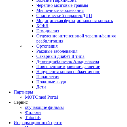
Болезнь Паркинсона
Черепно-мозговые травмы
Мышечные заболевания
Спастический паралич/ДЦП
Медицинская функциональная кровать
ХОБЛ
Гемодиализ
Отделение интенсивной терапии/ранняя
реабилитация
Ортопедия
Раковые заболевания
Сахарный диабет II типа
Деменция/болезнь Альцгеймера
Повышенное кровяное давление
Нарушения кровоснабжения ног
Параплегия
Пожилые люди
Дети
Партнеры
MOTOmed Portal
Сервис
обучающие фильмы
Фильмы
Tutorials
Информационный центр