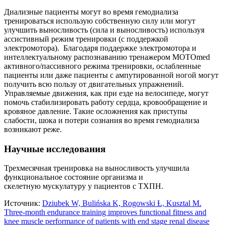
Диализные пациенты могут во время гемодиализа
тренироваться использую собственную силу или могут
улучшить выносливость (сила и выносливость) используя
ассистивный режим тренировки (с поддержкой
электромотора). Благодаря поддержке электромотора и
интеллектуальному распознаванию тренажером MOTOmed
активного/пассивного режима тренировки, ослабленные
пациенты или даже пациенты с ампутированной ногой могут
получить всю пользу от двигательных упражнений.
Управляемые движения, как при езде на велосипеде, могут
помочь стабилизировать работу сердца, кровообращение и
кровяное давление. Такие осложнения как приступы
слабости, шока и потери сознания во время гемодиализа
возникают реже.
Научные исследования
Трехмесячная тренировка на выносливость улучшила
функциональное состояние организма и
скелетную мускулатуру у пациентов с ТХПН.
Источник:
Dziubek W, Bulińska K, Rogowski Ƚ, Kusztal M.
Three-month endurance training improves functional fitness and
knee muscle performance of patients with end stage renal disease