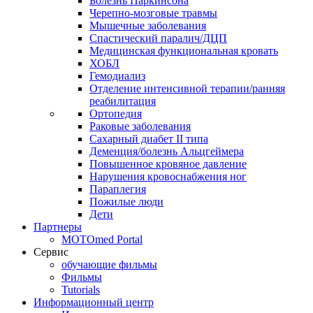
Болезнь Паркинсона
Черепно-мозговые травмы
Мышечные заболевания
Спастический паралич/ДЦП
Медицинская функциональная кровать
ХОБЛ
Гемодиализ
Отделение интенсивной терапии/ранняя
реабилитация
Ортопедия
Раковые заболевания
Сахарный диабет II типа
Деменция/болезнь Альцгеймера
Повышенное кровяное давление
Нарушения кровоснабжения ног
Параплегия
Пожилые люди
Дети
Партнеры
MOTOmed Portal
Сервис
обучающие фильмы
Фильмы
Tutorials
Информационный центр