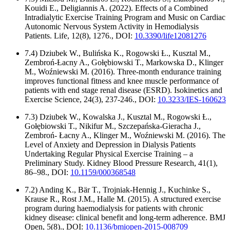
Kouidi E., Deligiannis A. (2022). Effects of a Combined
Intradialytic Exercise Training Program and Music on Cardiac
Autonomic Nervous System Activity in Hemodialysis
Patients. Life, 12(8), 1276., DOI:
10.3390/life12081276
7.4) Dziubek W., Bulińska K., Rogowski Ƚ., Kusztal M.,
Zembroń-Ƚacny A., Goƚȩbiowski T., Markowska D., Klinger
M., Woźniewski M. (2016). Three-month endurance training
improves functional fitness and knee muscle performance of
patients with end stage renal disease (ESRD). Isokinetics and
Exercise Science, 24(3), 237-246., DOI:
10.3233/IES-160623
7.3) Dziubek W., Kowalska J., Kusztal M., Rogowski Ƚ.,
Gołębiowski T., Nikifur M., Szczepańska-Gieracha J.,
Zembroń- Łacny A., Klinger M., Woźniewski M. (2016). The
Level of Anxiety and Depression in Dialysis Patients
Undertaking Regular Physical Exercise Training – a
Preliminary Study. Kidney Blood Pressure Research, 41(1),
86–98., DOI:
10.1159/000368548
7.2) Anding K., Bär T., Trojniak-Hennig J., Kuchinke S.,
Krause R., Rost J.M., Halle M. (2015). A structured exercise
program during haemodialysis for patients with chronic
kidney disease: clinical benefit and long-term adherence. BMJ
Open, 5(8)., DOI:
10.1136/bmjopen-2015-008709