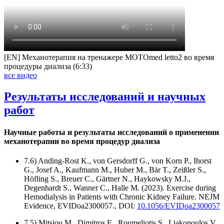
[EN] Механотерапия на тренажере MOTOmed letto2 во время
процедуры диализа (6:33)
все видео
Результаты исследований и научных
работ
Научные работы и результаты исследований о применении
механотерапии во время процедур диализа
7.6) Anding-Rost K., von Gersdorff G., von Korn P., Ihorst
G., Josef A., Kaufmann M., Huber M., Bär T., Zeißler S.,
Höfling S., Breuer C., Gärtner N., Haykowsky M.J.,
Degenhardt S., Wanner C., Halle M. (2023). Exercise during
Hemodialysis in Patients with Chronic Kidney Failure. NEJM
Evidence, EVIDoa2300057., DOI:
10.1056/EVIDoa2300057
7.5) Mitsiou M., Dimitros E., Roumeliotis S., Liakopoulos V.,