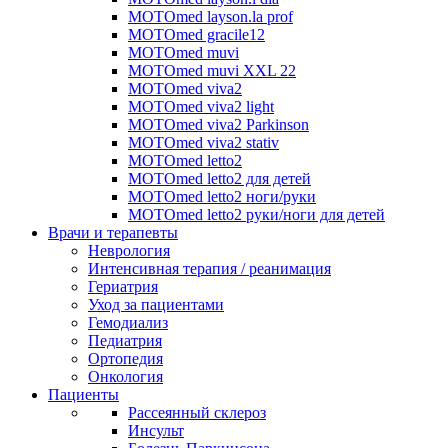
MOTOmed layson.la prof
MOTOmed gracile12
MOTOmed muvi
MOTOmed muvi XXL 22
MOTOmed viva2
MOTOmed viva2 light
MOTOmed viva2 Parkinson
MOTOmed viva2 stativ
MOTOmed letto2
MOTOmed letto2 для детей
MOTOmed letto2 ноги/руки
MOTOmed letto2 руки/ноги для детей
Врачи и терапевты
Неврология
Интенсивная терапия / реанимация
Гериатрия
Уход за пациентами
Гемодиализ
Педиатрия
Ортопедия
Онкология
Пациенты
Рассеянный склероз
Инсульт