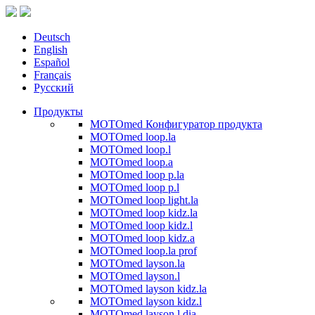
Deutsch
English
Español
Français
Русский
Продукты
MOTOmed Конфигуратор продукта
MOTOmed loop.la
MOTOmed loop.l
MOTOmed loop.a
MOTOmed loop p.la
MOTOmed loop p.l
MOTOmed loop light.la
MOTOmed loop kidz.la
MOTOmed loop kidz.l
MOTOmed loop kidz.a
MOTOmed loop.la prof
MOTOmed layson.la
MOTOmed layson.l
MOTOmed layson kidz.la
MOTOmed layson kidz.l
MOTOmed layson.l dia