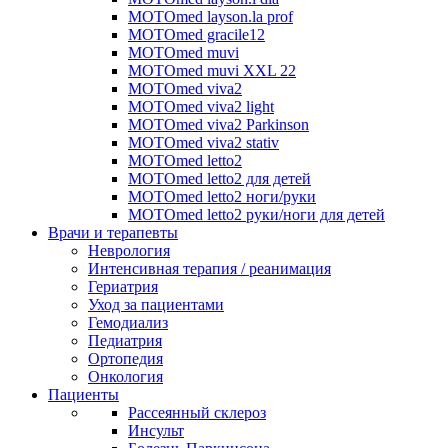
MOTOmed layson.la prof
MOTOmed gracile12
MOTOmed muvi
MOTOmed muvi XXL 22
MOTOmed viva2
MOTOmed viva2 light
MOTOmed viva2 Parkinson
MOTOmed viva2 stativ
MOTOmed letto2
MOTOmed letto2 для детей
MOTOmed letto2 ноги/руки
MOTOmed letto2 руки/ноги для детей
Врачи и терапевты
Неврология
Интенсивная терапия / реанимация
Гериатрия
Уход за пациентами
Гемодиализ
Педиатрия
Ортопедия
Онкология
Пациенты
Рассеянный склероз
Инсульт