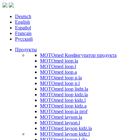
Deutsch
English
Español
Français
Русский
Продукты
MOTOmed Конфигуратор продукта
MOTOmed loop.la
MOTOmed loop.l
MOTOmed loop.a
MOTOmed loop p.la
MOTOmed loop p.l
MOTOmed loop light.la
MOTOmed loop kidz.la
MOTOmed loop kidz.l
MOTOmed loop kidz.a
MOTOmed loop.la prof
MOTOmed layson.la
MOTOmed layson.l
MOTOmed layson kidz.la
MOTOmed layson kidz.l
MOTOmed layson.l dia