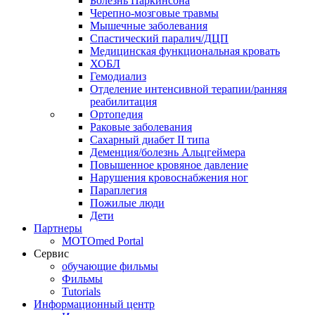
Болезнь Паркинсона
Черепно-мозговые травмы
Мышечные заболевания
Спастический паралич/ДЦП
Медицинская функциональная кровать
ХОБЛ
Гемодиализ
Отделение интенсивной терапии/ранняя
реабилитация
Ортопедия
Раковые заболевания
Сахарный диабет II типа
Деменция/болезнь Альцгеймера
Повышенное кровяное давление
Нарушения кровоснабжения ног
Параплегия
Пожилые люди
Дети
Партнеры
MOTOmed Portal
Сервис
обучающие фильмы
Фильмы
Tutorials
Информационный центр