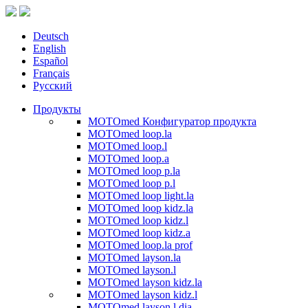
Deutsch
English
Español
Français
Русский
Продукты
MOTOmed Конфигуратор продукта
MOTOmed loop.la
MOTOmed loop.l
MOTOmed loop.a
MOTOmed loop p.la
MOTOmed loop p.l
MOTOmed loop light.la
MOTOmed loop kidz.la
MOTOmed loop kidz.l
MOTOmed loop kidz.a
MOTOmed loop.la prof
MOTOmed layson.la
MOTOmed layson.l
MOTOmed layson kidz.la
MOTOmed layson kidz.l
MOTOmed layson.l dia