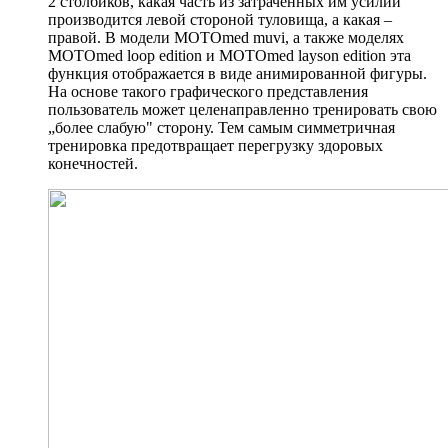
2 столбиков, какая часть из затраченных им усилий
производится левой стороной туловища, а какая –
правой. В модели MOTOmed muvi, а также моделях
MOTOmed loop edition и MOTOmed layson edition эта
функция отображается в виде анимированной фигуры.
На основе такого графического представления
пользователь может целенаправленно тренировать свою
„более слабую" сторону. Тем самым симметричная
тренировка предотвращает перегрузку здоровых
конечностей.