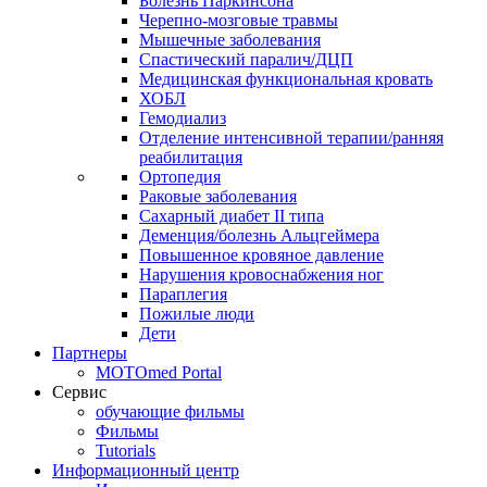
Болезнь Паркинсона
Черепно-мозговые травмы
Мышечные заболевания
Спастический паралич/ДЦП
Медицинская функциональная кровать
ХОБЛ
Гемодиализ
Отделение интенсивной терапии/ранняя
реабилитация
Ортопедия
Раковые заболевания
Сахарный диабет II типа
Деменция/болезнь Альцгеймера
Повышенное кровяное давление
Нарушения кровоснабжения ног
Параплегия
Пожилые люди
Дети
Партнеры
MOTOmed Portal
Сервис
обучающие фильмы
Фильмы
Tutorials
Информационный центр