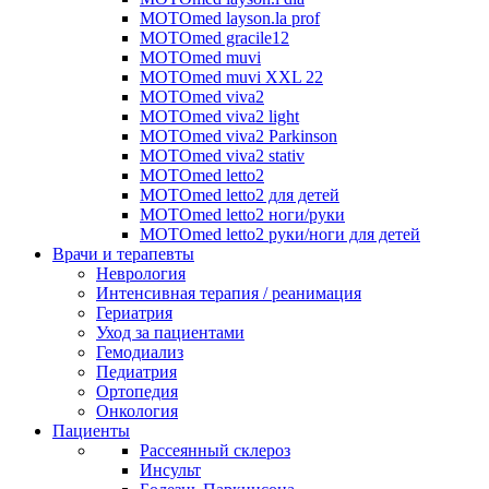
MOTOmed layson.la prof
MOTOmed gracile12
MOTOmed muvi
MOTOmed muvi XXL 22
MOTOmed viva2
MOTOmed viva2 light
MOTOmed viva2 Parkinson
MOTOmed viva2 stativ
MOTOmed letto2
MOTOmed letto2 для детей
MOTOmed letto2 ноги/руки
MOTOmed letto2 руки/ноги для детей
Врачи и терапевты
Неврология
Интенсивная терапия / реанимация
Гериатрия
Уход за пациентами
Гемодиализ
Педиатрия
Ортопедия
Онкология
Пациенты
Рассеянный склероз
Инсульт