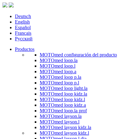
Deutsch
English
Español
Français
Русский
Productos
MOTOmed configuración del producto
MOTOmed loop.la
MOTOmed loop.l
MOTOmed loop.a
MOTOmed loop p.la
MOTOmed loop p.l
MOTOmed loop light.la
MOTOmed loop kidz.la
MOTOmed loop kidz.l
MOTOmed loop kidz.a
MOTOmed loop.la prof
MOTOmed layson.la
MOTOmed layson.l
MOTOmed layson kidz.la
MOTOmed layson kidz.l
MOTOmed layson.l dia