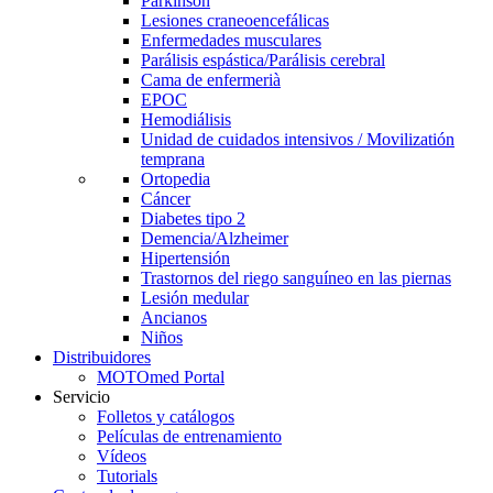
Parkinson
Lesiones craneoencefálicas
Enfermedades musculares
Parálisis espástica/Parálisis cerebral
Cama de enfermerià
EPOC
Hemodiálisis
Unidad de cuidados intensivos / Movilizatión
temprana
Ortopedia
Cáncer
Diabetes tipo 2
Demencia/Alzheimer
Hipertensión
Trastornos del riego sanguíneo en las piernas
Lesión medular
Ancianos
Niños
Distribuidores
MOTOmed Portal
Servicio
Folletos y catálogos
Películas de entrenamiento
Vídeos
Tutorials