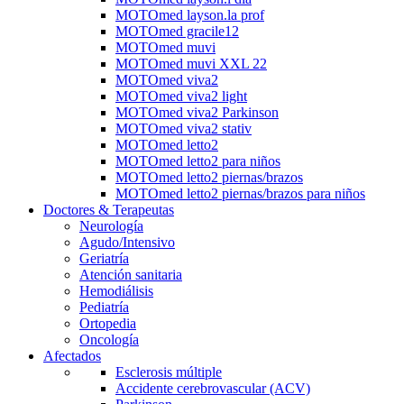
MOTOmed layson.la prof
MOTOmed gracile12
MOTOmed muvi
MOTOmed muvi XXL 22
MOTOmed viva2
MOTOmed viva2 light
MOTOmed viva2 Parkinson
MOTOmed viva2 stativ
MOTOmed letto2
MOTOmed letto2 para niños
MOTOmed letto2 piernas/brazos
MOTOmed letto2 piernas/brazos para niños
Doctores & Terapeutas
Neurología
Agudo/Intensivo
Geriatría
Atención sanitaria
Hemodiálisis
Pediatría
Ortopedia
Oncología
Afectados
Esclerosis múltiple
Accidente cerebrovascular (ACV)