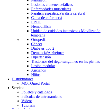
Parkinson
Lesiones craneoencefálicas
Enfermedades musculares
Parálisis espástica/Parálisis cerebral
Cama de enfermerià
EPOC
Hemodiálisis
Unidad de cuidados intensivos / Movilizatión
temprana
Ortopedia
Cáncer
Diabetes tipo 2
Demencia/Alzheimer
Hipertensión
Trastornos del riego sanguíneo en las piernas
Lesión medular
Ancianos
Niños
Distribuidores
MOTOmed Portal
Servicio
Folletos y catálogos
Películas de entrenamiento
Vídeos
Tutorials