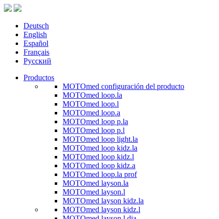
Deutsch
English
Español
Français
Русский
Productos
MOTOmed configuración del producto
MOTOmed loop.la
MOTOmed loop.l
MOTOmed loop.a
MOTOmed loop p.la
MOTOmed loop p.l
MOTOmed loop light.la
MOTOmed loop kidz.la
MOTOmed loop kidz.l
MOTOmed loop kidz.a
MOTOmed loop.la prof
MOTOmed layson.la
MOTOmed layson.l
MOTOmed layson kidz.la
MOTOmed layson kidz.l
MOTOmed layson.l dia