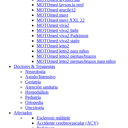
MOTOmed layson.la prof
MOTOmed gracile12
MOTOmed muvi
MOTOmed muvi XXL 22
MOTOmed viva2
MOTOmed viva2 light
MOTOmed viva2 Parkinson
MOTOmed viva2 stativ
MOTOmed letto2
MOTOmed letto2 para niños
MOTOmed letto2 piernas/brazos
MOTOmed letto2 piernas/brazos para niños
Doctores & Terapeutas
Neurología
Agudo/Intensivo
Geriatría
Atención sanitaria
Hemodiálisis
Pediatría
Ortopedia
Oncología
Afectados
Esclerosis múltiple
Accidente cerebrovascular (ACV)