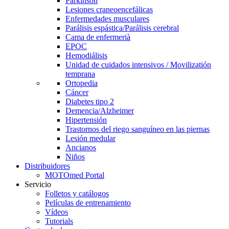
Parkinson
Lesiones craneoencefálicas
Enfermedades musculares
Parálisis espástica/Parálisis cerebral
Cama de enfermerià
EPOC
Hemodiálisis
Unidad de cuidados intensivos / Movilizatión
temprana
Ortopedia
Cáncer
Diabetes tipo 2
Demencia/Alzheimer
Hipertensión
Trastornos del riego sanguíneo en las piernas
Lesión medular
Ancianos
Niños
Distribuidores
MOTOmed Portal
Servicio
Folletos y catálogos
Películas de entrenamiento
Vídeos
Tutorials