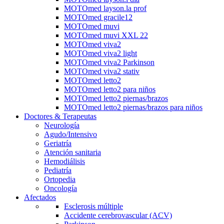
MOTOmed layson.la prof
MOTOmed gracile12
MOTOmed muvi
MOTOmed muvi XXL 22
MOTOmed viva2
MOTOmed viva2 light
MOTOmed viva2 Parkinson
MOTOmed viva2 stativ
MOTOmed letto2
MOTOmed letto2 para niños
MOTOmed letto2 piernas/brazos
MOTOmed letto2 piernas/brazos para niños
Doctores & Terapeutas
Neurología
Agudo/Intensivo
Geriatría
Atención sanitaria
Hemodiálisis
Pediatría
Ortopedia
Oncología
Afectados
Esclerosis múltiple
Accidente cerebrovascular (ACV)