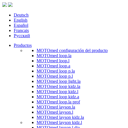
Deutsch
English
Español
Français
Русский
Productos
MOTOmed configuración del producto
MOTOmed loop.la
MOTOmed loop.l
MOTOmed loop.a
MOTOmed loop p.la
MOTOmed loop p.l
MOTOmed loop light.la
MOTOmed loop kidz.la
MOTOmed loop kidz.l
MOTOmed loop kidz.a
MOTOmed loop.la prof
MOTOmed layson.la
MOTOmed layson.l
MOTOmed layson kidz.la
MOTOmed layson kidz.l
MOTOmed layson.l dia