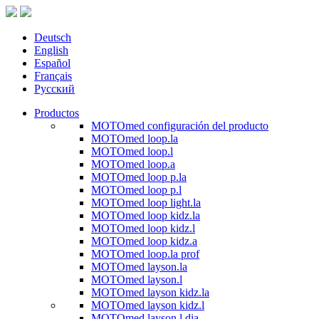
Deutsch
English
Español
Français
Русский
Productos
MOTOmed configuración del producto
MOTOmed loop.la
MOTOmed loop.l
MOTOmed loop.a
MOTOmed loop p.la
MOTOmed loop p.l
MOTOmed loop light.la
MOTOmed loop kidz.la
MOTOmed loop kidz.l
MOTOmed loop kidz.a
MOTOmed loop.la prof
MOTOmed layson.la
MOTOmed layson.l
MOTOmed layson kidz.la
MOTOmed layson kidz.l
MOTOmed layson.l dia