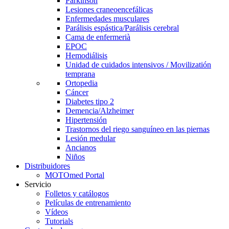
Parkinson
Lesiones craneoencefálicas
Enfermedades musculares
Parálisis espástica/Parálisis cerebral
Cama de enfermerià
EPOC
Hemodiálisis
Unidad de cuidados intensivos / Movilizatión
temprana
Ortopedia
Cáncer
Diabetes tipo 2
Demencia/Alzheimer
Hipertensión
Trastornos del riego sanguíneo en las piernas
Lesión medular
Ancianos
Niños
Distribuidores
MOTOmed Portal
Servicio
Folletos y catálogos
Películas de entrenamiento
Vídeos
Tutorials