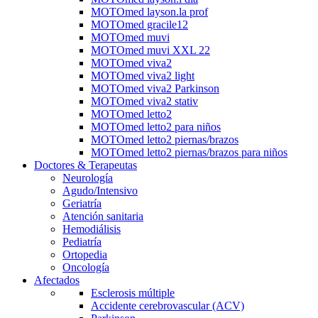
MOTOmed layson.la prof
MOTOmed gracile12
MOTOmed muvi
MOTOmed muvi XXL 22
MOTOmed viva2
MOTOmed viva2 light
MOTOmed viva2 Parkinson
MOTOmed viva2 stativ
MOTOmed letto2
MOTOmed letto2 para niños
MOTOmed letto2 piernas/brazos
MOTOmed letto2 piernas/brazos para niños
Doctores & Terapeutas
Neurología
Agudo/Intensivo
Geriatría
Atención sanitaria
Hemodiálisis
Pediatría
Ortopedia
Oncología
Afectados
Esclerosis múltiple
Accidente cerebrovascular (ACV)