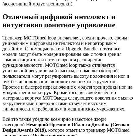
(ассистивный модус тренировки).
Отличный цифровой интеллект и
интуитивно понятное управление
Тренажер MOTOmed loop впечатляет, среди прочего, своим
уникальным цифровым интеллектом и неповторимым
дизайном. С помощью пакета Upgrade Bundle, почти все
модели могут быть модернизированы как с точки зрения
комплектации так и с точки зрения расширение
функциональности. MOTOmed loop также отличается
уникальной регулировкой высоты, с помощью которой
пользователи могут регулировать высоту положения и ног и
рук без использования дополнительных инструментов.
Простое и быстрое переключение с модуля тренировки ног на
модуль тренировки рук. Кроме того, высокое качество
материала корпуса МОТОмеда следующего поколения с мягко
закругленными поверхностями отвечает высоким
гигиеническим требованиям в медицинских учреждениях.
Всё это также убедило всемирно известное жюри
ежегодной
Немецкой Премии в Области Дизайна (German
Design Awards 2019)
, которое отметило тренажер MOTOmed
loop званием "
Особое упоминание
".