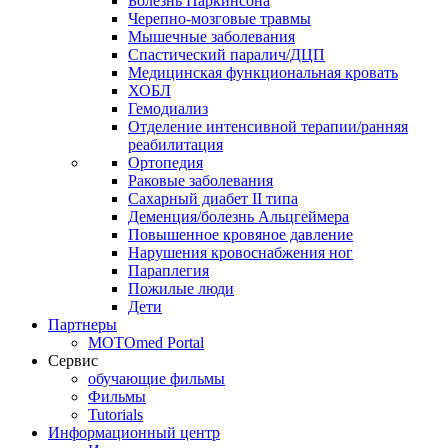
Болезнь Паркинсона
Черепно-мозговые травмы
Мышечные заболевания
Спастический паралич/ДЦП
Медицинская функциональная кровать
ХОБЛ
Гемодиализ
Отделение интенсивной терапии/ранняя
реабилитация
Ортопедия
Раковые заболевания
Сахарный диабет II типа
Деменция/болезнь Альцгеймера
Повышенное кровяное давление
Нарушения кровоснабжения ног
Параплегия
Пожилые люди
Дети
Партнеры
MOTOmed Portal
Сервис
обучающие фильмы
Фильмы
Tutorials
Информационный центр