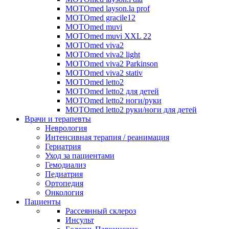
MOTOmed layson.la prof
MOTOmed gracile12
MOTOmed muvi
MOTOmed muvi XXL 22
MOTOmed viva2
MOTOmed viva2 light
MOTOmed viva2 Parkinson
MOTOmed viva2 stativ
MOTOmed letto2
MOTOmed letto2 для детей
MOTOmed letto2 ноги/руки
MOTOmed letto2 руки/ноги для детей
Врачи и терапевты
Неврология
Интенсивная терапия / реанимация
Гериатрия
Уход за пациентами
Гемодиализ
Педиатрия
Ортопедия
Онкология
Пациенты
Рассеянный склероз
Инсульт