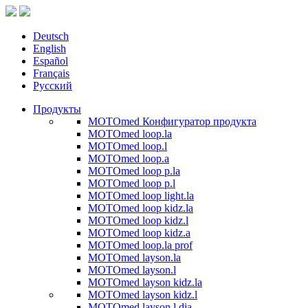
Deutsch
English
Español
Français
Русский
Продукты
MOTOmed Конфигуратор продукта
MOTOmed loop.la
MOTOmed loop.l
MOTOmed loop.a
MOTOmed loop p.la
MOTOmed loop p.l
MOTOmed loop light.la
MOTOmed loop kidz.la
MOTOmed loop kidz.l
MOTOmed loop kidz.a
MOTOmed loop.la prof
MOTOmed layson.la
MOTOmed layson.l
MOTOmed layson kidz.la
MOTOmed layson kidz.l
MOTOmed layson.l dia