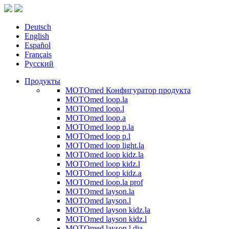
Deutsch
English
Español
Français
Русский
Продукты
MOTOmed Конфигуратор продукта
MOTOmed loop.la
MOTOmed loop.l
MOTOmed loop.a
MOTOmed loop p.la
MOTOmed loop p.l
MOTOmed loop light.la
MOTOmed loop kidz.la
MOTOmed loop kidz.l
MOTOmed loop kidz.a
MOTOmed loop.la prof
MOTOmed layson.la
MOTOmed layson.l
MOTOmed layson kidz.la
MOTOmed layson kidz.l
MOTOmed layson.l dia