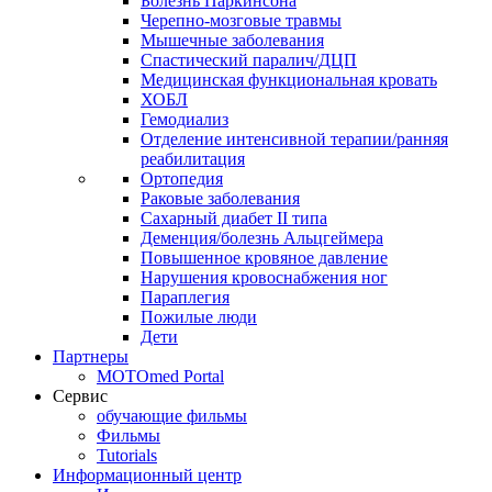
Болезнь Паркинсона
Черепно-мозговые травмы
Мышечные заболевания
Спастический паралич/ДЦП
Медицинская функциональная кровать
ХОБЛ
Гемодиализ
Отделение интенсивной терапии/ранняя
реабилитация
Ортопедия
Раковые заболевания
Сахарный диабет II типа
Деменция/болезнь Альцгеймера
Повышенное кровяное давление
Нарушения кровоснабжения ног
Параплегия
Пожилые люди
Дети
Партнеры
MOTOmed Portal
Сервис
обучающие фильмы
Фильмы
Tutorials
Информационный центр