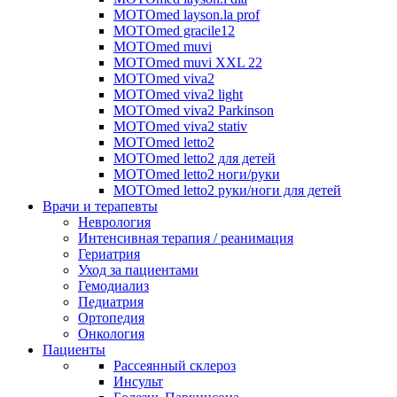
MOTOmed layson.la prof
MOTOmed gracile12
MOTOmed muvi
MOTOmed muvi XXL 22
MOTOmed viva2
MOTOmed viva2 light
MOTOmed viva2 Parkinson
MOTOmed viva2 stativ
MOTOmed letto2
MOTOmed letto2 для детей
MOTOmed letto2 ноги/руки
MOTOmed letto2 руки/ноги для детей
Врачи и терапевты
Неврология
Интенсивная терапия / реанимация
Гериатрия
Уход за пациентами
Гемодиализ
Педиатрия
Ортопедия
Онкология
Пациенты
Рассеянный склероз
Инсульт