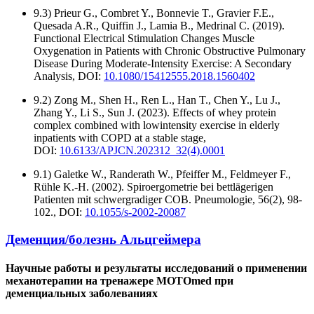
9.3) Prieur G., Combret Y., Bonnevie T., Gravier F.E.,
Quesada A.R., Quiffin J., Lamia B., Medrinal C. (2019).
Functional Electrical Stimulation Changes Muscle
Oxygenation in Patients with Chronic Obstructive Pulmonary
Disease During Moderate-Intensity Exercise: A Secondary
Analysis, DOI:
10.1080/15412555.2018.1560402
9.2) Zong M., Shen H., Ren L., Han T., Chen Y., Lu J.,
Zhang Y., Li S., Sun J. (2023). Effects of whey protein
complex combined with lowintensity exercise in elderly
inpatients with COPD at a stable stage,
DOI:
10.6133/APJCN.202312_32(4).0001
9.1) Galetke W., Randerath W., Pfeiffer M., Feldmeyer F.,
Rühle K.-H. (2002). Spiroergometrie bei bettlägerigen
Patienten mit schwergradiger COB. Pneumologie, 56(2), 98-
102., DOI:
10.1055/s-2002-20087
Деменция/болезнь Альцгеймера
Научные работы и результаты исследований о применении
механотерапии на тренажере MOTOmed при
деменциальных заболеваниях