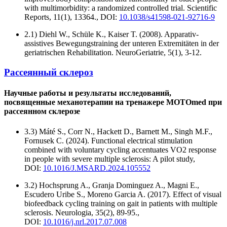
with multimorbidity: a randomized controlled trial. Scientific
Reports, 11(1), 13364., DOI:
10.1038/s41598-021-92716-9
2.1) Diehl W., Schüle K., Kaiser T. (2008). Apparativ-
assistives Bewegungstraining der unteren Extremitäten in der
geriatrischen Rehabilitation. NeuroGeriatrie, 5(1), 3-12.
Рассеянный склероз
Научные работы и результаты исследований,
посвященные механотерапии на тренажере MOTOmed при
рассеянном склерозе
3.3) Máté S., Corr N., Hackett D., Barnett M., Singh M.F.,
Fornusek C. (2024). Functional electrical stimulation
combined with voluntary cycling accentuates VO2 response
in people with severe multiple sclerosis: A pilot study,
DOI:
10.1016/J.MSARD.2024.105552
3.2) Hochsprung A., Granja Dominguez A., Magni E.,
Escudero Uribe S., Moreno Garcia A. (2017). Effect of visual
biofeedback cycling training on gait in patients with multiple
sclerosis. Neurologia, 35(2), 89-95.,
DOI:
10.1016/j.nrl.2017.07.008