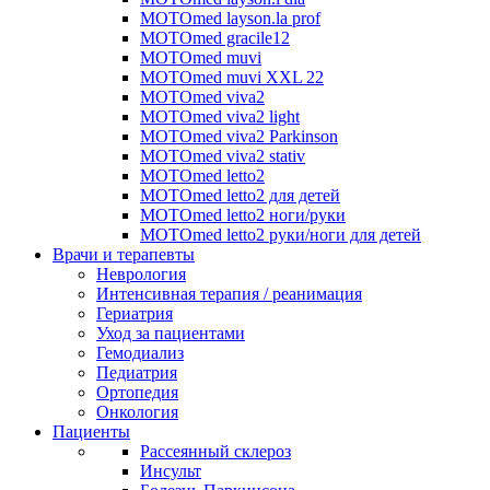
MOTOmed layson.la prof
MOTOmed gracile12
MOTOmed muvi
MOTOmed muvi XXL 22
MOTOmed viva2
MOTOmed viva2 light
MOTOmed viva2 Parkinson
MOTOmed viva2 stativ
MOTOmed letto2
MOTOmed letto2 для детей
MOTOmed letto2 ноги/руки
MOTOmed letto2 руки/ноги для детей
Врачи и терапевты
Неврология
Интенсивная терапия / реанимация
Гериатрия
Уход за пациентами
Гемодиализ
Педиатрия
Ортопедия
Онкология
Пациенты
Рассеянный склероз
Инсульт