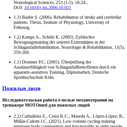
Neurological Sciences, 253 (1-2), 18-24.,
DOI:
10.1016/j.jns.2006.10.021
1.3) Bashir S. (2006). Rehabilitation of stroke and cerebellar
patients. Thesis, Institute of Physiology, University of
Fribourg.
1.2) Kamps A., Schüle K. (2005). Zyklisches
Bewegungstraining der unteren Extremitäten in der
Schlaganfallrehabilitation. Neurologie & Rehabilitation, 11(5),
259-269.
1.1) Demmer P.C. (2005). Überprüfung der
Ausdauerfähigkeit von Schlaganfallbetroffenen durch ein
apparativ-assistives Training. Diplomarbeit, Deutsche
Sporthochschule Köln.
Пожилые люди
Исследовательская работа о пользе механотерапии на
тренажере MOTOmed для пожилых людей
2.2) Carballeira E., Censi K.C., Maseda A., López-López, R.,
Millán-Calenti J.C. (2021). Low-volume cycling training
improves body composition and functionality in older people