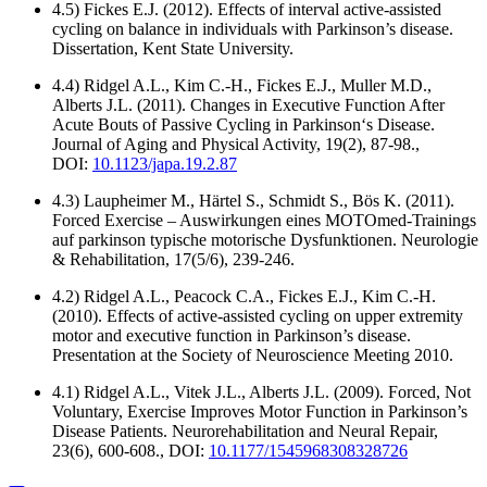
4.5) Fickes E.J. (2012). Effects of interval active-assisted
cycling on balance in individuals with Parkinson’s disease.
Dissertation, Kent State University.
4.4) Ridgel A.L., Kim C.-H., Fickes E.J., Muller M.D.,
Alberts J.L. (2011). Changes in Executive Function After
Acute Bouts of Passive Cycling in Parkinson‘s Disease.
Journal of Aging and Physical Activity, 19(2), 87-98.,
DOI:
10.1123/japa.19.2.87
4.3) Laupheimer M., Härtel S., Schmidt S., Bös K. (2011).
Forced Exercise – Auswirkungen eines MOTOmed-Trainings
auf parkinson typische motorische Dysfunktionen. Neurologie
& Rehabilitation, 17(5/6), 239-246.
4.2) Ridgel A.L., Peacock C.A., Fickes E.J., Kim C.-H.
(2010). Effects of active-assisted cycling on upper extremity
motor and executive function in Parkinson’s disease.
Presentation at the Society of Neuroscience Meeting 2010.
4.1) Ridgel A.L., Vitek J.L., Alberts J.L. (2009). Forced, Not
Voluntary, Exercise Improves Motor Function in Parkinson’s
Disease Patients. Neurorehabilitation and Neural Repair,
23(6), 600-608., DOI:
10.1177/1545968308328726