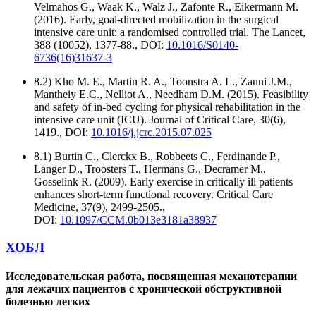
Velmahos G., Waak K., Walz J., Zafonte R., Eikermann M.
(2016). Early, goal-directed mobilization in the surgical
intensive care unit: a randomised controlled trial. The Lancet,
388 (10052), 1377-88., DOI:
10.1016/S0140-
6736(16)31637-3
8.2) Kho M. E., Martin R. A., Toonstra A. L., Zanni J.M.,
Mantheiy E.C., Nelliot A., Needham D.M. (2015). Feasibility
and safety of in-bed cycling for physical rehabilitation in the
intensive care unit (ICU). Journal of Critical Care, 30(6),
1419., DOI:
10.1016/j.jcrc.2015.07.025
8.1) Burtin C., Clerckx B., Robbeets C., Ferdinande P.,
Langer D., Troosters T., Hermans G., Decramer M.,
Gosselink R. (2009). Early exercise in critically ill patients
enhances short-term functional recovery. Critical Care
Medicine, 37(9), 2499-2505.,
DOI:
10.1097/CCM.0b013e3181a38937
ХОБЛ
Исследовательская работа, посвященная механотерапии
для лежачих пациентов с хронической обструктивной
болезнью легких