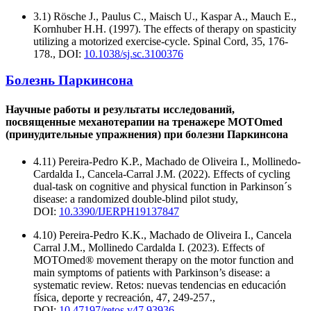
3.1) Rösche J., Paulus C., Maisch U., Kaspar A., Mauch E.,
Kornhuber H.H. (1997). The effects of therapy on spasticity
utilizing a motorized exercise-cycle. Spinal Cord, 35, 176-
178., DOI:
10.1038/sj.sc.3100376
Болезнь Паркинсона
Научные работы и результаты исследований,
посвященные механотерапии на тренажере MOTOmed
(принудительные упражнения) при болезни Паркинсона
4.11) Pereira-Pedro K.P., Machado de Oliveira I., Mollinedo-
Cardalda I., Cancela-Carral J.M. (2022). Effects of cycling
dual-task on cognitive and physical function in Parkinson´s
disease: a randomized double-blind pilot study,
DOI:
10.3390/IJERPH19137847
4.10) Pereira-Pedro K.K., Machado de Oliveira I., Cancela
Carral J.M., Mollinedo Cardalda I. (2023). Effects of
MOTOmed® movement therapy on the motor function and
main symptoms of patients with Parkinson’s disease: a
systematic review. Retos: nuevas tendencias en educación
física, deporte y recreación, 47, 249-257.,
DOI:
10.47197/retos.v47.93936