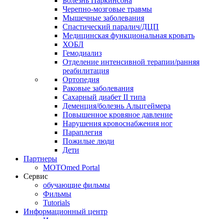
Болезнь Паркинсона
Черепно-мозговые травмы
Мышечные заболевания
Спастический паралич/ДЦП
Медицинская функциональная кровать
ХОБЛ
Гемодиализ
Отделение интенсивной терапии/ранняя
реабилитация
Ортопедия
Раковые заболевания
Сахарный диабет II типа
Деменция/болезнь Альцгеймера
Повышенное кровяное давление
Нарушения кровоснабжения ног
Параплегия
Пожилые люди
Дети
Партнеры
MOTOmed Portal
Сервис
обучающие фильмы
Фильмы
Tutorials
Информационный центр