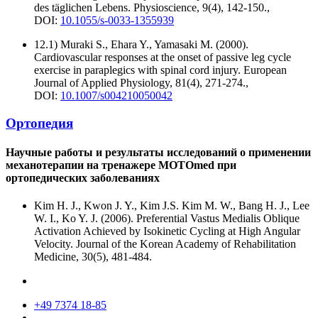
des täglichen Lebens. Physioscience, 9(4), 142-150.,
DOI:
10.1055/s-0033-1355939
12.1) Muraki S., Ehara Y., Yamasaki M. (2000).
Cardiovascular responses at the onset of passive leg cycle
exercise in paraplegics with spinal cord injury. European
Journal of Applied Physiology, 81(4), 271-274.,
DOI:
10.1007/s004210050042
Ортопедия
Научные работы и результаты исследований о применении
механотерапии на тренажере MOTOmed при
ортопедических заболеваниях
Kim H. J., Kwon J. Y., Kim J.S. Kim M. W., Bang H. J., Lee
W. I., Ko Y. J. (2006). Preferential Vastus Medialis Oblique
Activation Achieved by Isokinetic Cycling at High Angular
Velocity. Journal of the Korean Academy of Rehabilitation
Medicine, 30(5), 481-484.
+49 7374 18-85