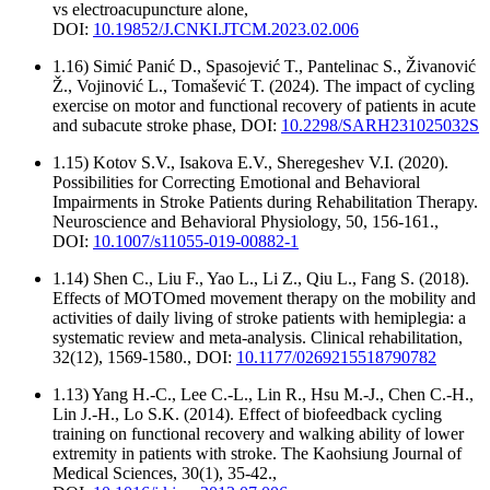
vs electroacupuncture alone,
DOI:
10.19852/J.CNKI.JTCM.2023.02.006
1.16) Simić Panić D., Spasojević T., Pantelinac S., Živanović
Ž., Vojinović L., Tomašević T. (2024). The impact of cycling
exercise on motor and functional recovery of patients in acute
and subacute stroke phase, DOI:
10.2298/SARH231025032S
1.15) Kotov S.V., Isakova E.V., Sheregeshev V.I. (2020).
Possibilities for Correcting Emotional and Behavioral
Impairments in Stroke Patients during Rehabilitation Therapy.
Neuroscience and Behavioral Physiology, 50, 156-161.,
DOI:
10.1007/s11055-019-00882-1
1.14) Shen C., Liu F., Yao L., Li Z., Qiu L., Fang S. (2018).
Effects of MOTOmed movement therapy on the mobility and
activities of daily living of stroke patients with hemiplegia: a
systematic review and meta-analysis. Clinical rehabilitation,
32(12), 1569-1580., DOI:
10.1177/0269215518790782
1.13) Yang H.-C., Lee C.-L., Lin R., Hsu M.-J., Chen C.-H.,
Lin J.-H., Lo S.K. (2014). Effect of biofeedback cycling
training on functional recovery and walking ability of lower
extremity in patients with stroke. The Kaohsiung Journal of
Medical Sciences, 30(1), 35-42.,