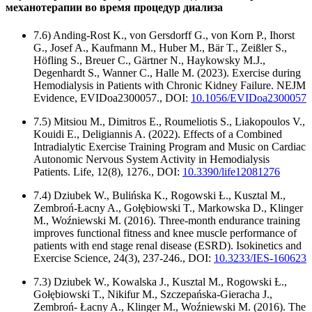
механотерапии во время процедур диализа
7.6) Anding-Rost K., von Gersdorff G., von Korn P., Ihorst
G., Josef A., Kaufmann M., Huber M., Bär T., Zeißler S.,
Höfling S., Breuer C., Gärtner N., Haykowsky M.J.,
Degenhardt S., Wanner C., Halle M. (2023). Exercise during
Hemodialysis in Patients with Chronic Kidney Failure. NEJM
Evidence, EVIDoa2300057., DOI:
10.1056/EVIDoa2300057
7.5) Mitsiou M., Dimitros E., Roumeliotis S., Liakopoulos V.,
Kouidi E., Deligiannis A. (2022). Effects of a Combined
Intradialytic Exercise Training Program and Music on Cardiac
Autonomic Nervous System Activity in Hemodialysis
Patients. Life, 12(8), 1276., DOI:
10.3390/life12081276
7.4) Dziubek W., Bulińska K., Rogowski Ƚ., Kusztal M.,
Zembroń-Ƚacny A., Goƚȩbiowski T., Markowska D., Klinger
M., Woźniewski M. (2016). Three-month endurance training
improves functional fitness and knee muscle performance of
patients with end stage renal disease (ESRD). Isokinetics and
Exercise Science, 24(3), 237-246., DOI:
10.3233/IES-160623
7.3) Dziubek W., Kowalska J., Kusztal M., Rogowski Ƚ.,
Gołębiowski T., Nikifur M., Szczepańska-Gieracha J.,
Zembroń- Łacny A., Klinger M., Woźniewski M. (2016). The