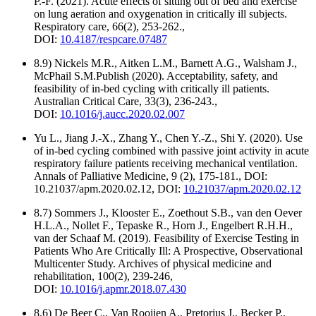
P.-F. (2021). Acute effects of sitting out of bed and exercise
on lung aeration and oxygenation in critically ill subjects.
Respiratory care, 66(2), 253-262.,
DOI:
10.4187/respcare.07487
8.9) Nickels M.R., Aitken L.M., Barnett A.G., Walsham J.,
McPhail S.M.Publish (2020). Acceptability, safety, and
feasibility of in-bed cycling with critically ill patients.
Australian Critical Care, 33(3), 236-243.,
DOI:
10.1016/j.aucc.2020.02.007
Yu L., Jiang J.-X., Zhang Y., Chen Y.-Z., Shi Y. (2020). Use
of in-bed cycling combined with passive joint activity in acute
respiratory failure patients receiving mechanical ventilation.
Annals of Palliative Medicine, 9 (2), 175-181., DOI:
10.21037/apm.2020.02.12, DOI:
10.21037/apm.2020.02.12
8.7) Sommers J., Klooster E., Zoethout S.B., van den Oever
H.L.A., Nollet F., Tepaske R., Horn J., Engelbert R.H.H.,
van der Schaaf M. (2019). Feasibility of Exercise Testing in
Patients Who Are Critically Ill: A Prospective, Observational
Multicenter Study. Archives of physical medicine and
rehabilitation, 100(2), 239-246,
DOI:
10.1016/j.apmr.2018.07.430
8.6) De Beer C., Van Rooijen A., Pretorius J., Becker P.,