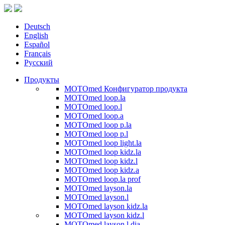
Deutsch
English
Español
Français
Русский
Продукты
MOTOmed Конфигуратор продукта
MOTOmed loop.la
MOTOmed loop.l
MOTOmed loop.a
MOTOmed loop p.la
MOTOmed loop p.l
MOTOmed loop light.la
MOTOmed loop kidz.la
MOTOmed loop kidz.l
MOTOmed loop kidz.a
MOTOmed loop.la prof
MOTOmed layson.la
MOTOmed layson.l
MOTOmed layson kidz.la
MOTOmed layson kidz.l
MOTOmed layson.l dia