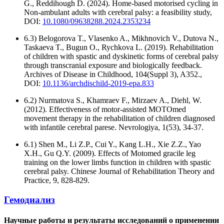
G., Reddihough D. (2024). Home-based motorised cycling in
Non-ambulant adults with cerebral palsy: a feasibility study,
DOI:
10.1080/09638288.2024.2353234
6.3) Belogorova T., Vlasenko A., Mikhnovich V., Dutova N.,
Taskaeva T., Bugun O., Rychkova L. (2019). Rehabilitation
of children with spastic and dyskinetic forms of cerebral palsy
through transcranial exposure and biologically feedback.
Archives of Disease in Childhood, 104(Suppl 3), A352.,
DOI:
10.1136/archdischild-2019-epa.833
6.2) Nurmatova S., Khamraev F., Mirzaev A., Diehl, W.
(2012). Effectiveness of motor-assisted MOTOmed
movement therapy in the rehabilitation of children diagnosed
with infantile cerebral parese. Nevrologiya, 1(53), 34-37.
6.1) Shen M., Li Z.P., Cui Y., Kang L.H., Xie Z.Z., Yao
X.H., Gu Q.Y. (2009). Effects of Motomed gracile leg
training on the lower limbs function in children with spastic
cerebral palsy. Chinese Journal of Rehabilitation Theory and
Practice, 9, 828-829.
Гемодиализ
Научные работы и результаты исследований о применении