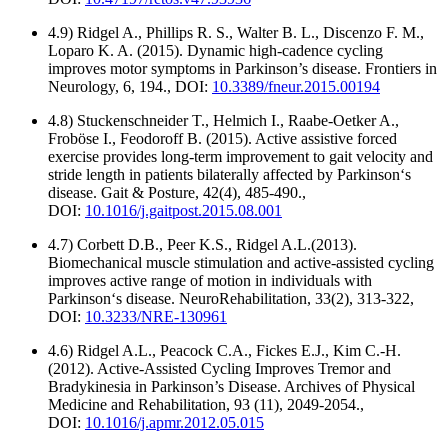
4.9) Ridgel A., Phillips R. S., Walter B. L., Discenzo F. M.,
Loparo K. A. (2015). Dynamic high-cadence cycling
improves motor symptoms in Parkinson’s disease. Frontiers in
Neurology, 6, 194., DOI:
10.3389/fneur.2015.00194
4.8) Stuckenschneider T., Helmich I., Raabe-Oetker A.,
Froböse I., Feodoroff B. (2015). Active assistive forced
exercise provides long-term improvement to gait velocity and
stride length in patients bilaterally affected by Parkinson‘s
disease. Gait & Posture, 42(4), 485-490.,
DOI:
10.1016/j.gaitpost.2015.08.001
4.7) Corbett D.B., Peer K.S., Ridgel A.L.(2013).
Biomechanical muscle stimulation and active-assisted cycling
improves active range of motion in individuals with
Parkinson‘s disease. NeuroRehabilitation, 33(2), 313-322,
DOI:
10.3233/NRE-130961
4.6) Ridgel A.L., Peacock C.A., Fickes E.J., Kim C.-H.
(2012). Active-Assisted Cycling Improves Tremor and
Bradykinesia in Parkinson’s Disease. Archives of Physical
Medicine and Rehabilitation, 93 (11), 2049-2054.,
DOI:
10.1016/j.apmr.2012.05.015