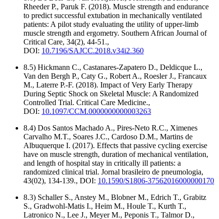
Rheeder P., Paruk F. (2018). Muscle strength and endurance
to predict successful extubation in mechanically ventilated
patients: A pilot study evaluating the utility of upper-limb
muscle strength and ergometry. Southern African Journal of
Critical Care, 34(2), 44-51.,
DOI:
10.7196/SAJCC.2018.v34i2.360
8.5) Hickmann C., Castanares-Zapatero D., Deldicque L.,
Van den Bergh P., Caty G., Robert A., Roesler J., Francaux
M., Laterre P.-F. (2018). Impact of Very Early Therapy
During Septic Shock on Skeletal Muscle: A Randomized
Controlled Trial. Critical Care Medicine.,
DOI:
10.1097/CCM.0000000000003263
8.4) Dos Santos Machado A., Pires-Neto R.C., Ximenes
Carvalho M.T., Soares J.C., Cardoso D.M., Martins de
Albuquerque I. (2017). Effects that passive cycling exercise
have on muscle strength, duration of mechanical ventilation,
and length of hospital stay in critically ill patients: a
randomized clinical trial. Jornal brasileiro de pneumologia,
43(02), 134-139., DOI:
10.1590/S1806-37562016000000170
8.3) Schaller S., Anstey M., Blobner M., Edrich T., Grabitz
S., Gradwohl-Matis I., Heim M., Houle T., Kurth T.,
Latronico N., Lee J., Meyer M., Peponis T., Talmor D.,