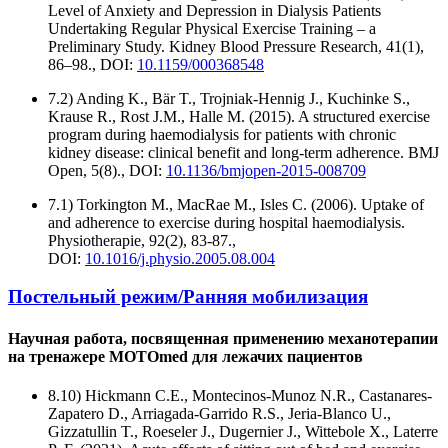
Level of Anxiety and Depression in Dialysis Patients
Undertaking Regular Physical Exercise Training – a
Preliminary Study. Kidney Blood Pressure Research, 41(1),
86–98., DOI:
10.1159/000368548
7.2) Anding K., Bär T., Trojniak-Hennig J., Kuchinke S.,
Krause R., Rost J.M., Halle M. (2015). A structured exercise
program during haemodialysis for patients with chronic
kidney disease: clinical benefit and long-term adherence. BMJ
Open, 5(8)., DOI:
10.1136/bmjopen-2015-008709
7.1) Torkington M., MacRae M., Isles C. (2006). Uptake of
and adherence to exercise during hospital haemodialysis.
Physiotherapie, 92(2), 83-87.,
DOI:
10.1016/j.physio.2005.08.004
Постельный режим/Ранняя мобилизация
Научная работа, посвященная применению механотерапии
на тренажере MOTOmed для лежачих пациентов
8.10) Hickmann C.E., Montecinos-Munoz N.R., Castanares-
Zapatero D., Arriagada-Garrido R.S., Jeria-Blanco U.,
Gizzatullin T., Roeseler J., Dugernier J., Wittebole X., Laterre