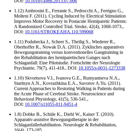
DOI:
10.1016/j.kjms.2013.07.006
1.12) Ambrosini E., Ferrante S., Pedrocchi A., Ferrigno G.,
Molteni F. (2011). Cycling Induced by Electrical Stimulation
Improves Motor Recovery in Postacute Hemiparetic Patients:
A Randomized Controlled Trial. Stroke, 42(4), 1068-1073.,
DOI:
10.1161/STROKEAHA.110.599068
1.11) Podubecka J., Scheer S., Theilig S., Wiederer R.,
Oberhoffer R., Nowak D.A. (2011). Zyklisches apparatives
Bewegungstraining versus konventionelles Gangtraining in
der Rehabilitation des hemiparetischen Ganges nach
Schlaganfall: Eine Pilotstudie. Fortschritte der Neurologie
Psychiatrie, 79(7), 411-418., DOI:
10.1055/s-0031-1273338
1.10) Skvortsova V.I., Ivanova G.E., Rumyantseva N.A.,
Staritsyn A.N., Kovrazhkina E.A., Suvorov A.Yu. (2011).
Current Approaches to Restoring Walking in Patients during
the Acute Phase of Cerebral Stroke. Neuroscience and
Behavioral Physiology, 41(5), 536-541.,
DOI:
10.1007/s11055-011-9451-4
1.8) Dobke B., Schüle K., Diehl W., Kaiser T. (2010).
Apparativ-assistive Bewegungstherapie in der
Schlaganfallrehabilitation. Neurologie & Rehabilitation,
16(4), 173-185.