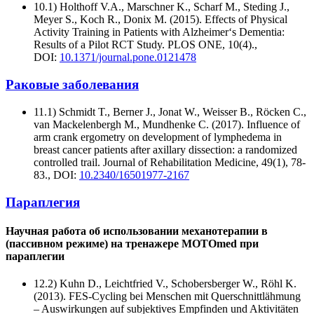
10.1) Holthoff V.A., Marschner K., Scharf M., Steding J.,
Meyer S., Koch R., Donix M. (2015). Effects of Physical
Activity Training in Patients with Alzheimer‘s Dementia:
Results of a Pilot RCT Study. PLOS ONE, 10(4).,
DOI:
10.1371/journal.pone.0121478
Раковые заболевания
11.1) Schmidt T., Berner J., Jonat W., Weisser B., Röcken C.,
van Mackelenbergh M., Mundhenke C. (2017). Influence of
arm crank ergometry on development of lymphedema in
breast cancer patients after axillary dissection: a randomized
controlled trail. Journal of Rehabilitation Medicine, 49(1), 78-
83., DOI:
10.2340/16501977-2167
Параплегия
Научная работа об использовании механотерапии в
(пассивном режиме) на тренажере MOTOmed при
параплегии
12.2) Kuhn D., Leichtfried V., Schobersberger W., Röhl K.
(2013). FES-Cycling bei Menschen mit Querschnittlähmung
– Auswirkungen auf subjektives Empfinden und Aktivitäten