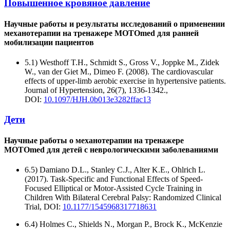
Повышенное кровяное давление
Научные работы и результаты исследований о применении
механотерапии на тренажере MOTOmed для ранней
мобилизации пациентов
5.1) Westhoff T.H., Schmidt S., Gross V., Joppke M., Zidek
W., van der Giet M., Dimeo F. (2008). The cardiovascular
effects of upper-limb aerobic exercise in hypertensive patients.
Journal of Hypertension, 26(7), 1336-1342.,
DOI:
10.1097/HJH.0b013e3282ffac13
Дети
Научные работы о механотерапии на тренажере
MOTOmed для детей с неврологическими заболеваниями
6.5) Damiano D.L., Stanley C.J., Alter K.E., Ohlrich L.
(2017). Task-Specific and Functional Effects of Speed-
Focused Elliptical or Motor-Assisted Cycle Training in
Children With Bilateral Cerebral Palsy: Randomized Clinical
Trial, DOI:
10.1177/1545968317718631
6.4) Holmes C., Shields N., Morgan P., Brock K., McKenzie