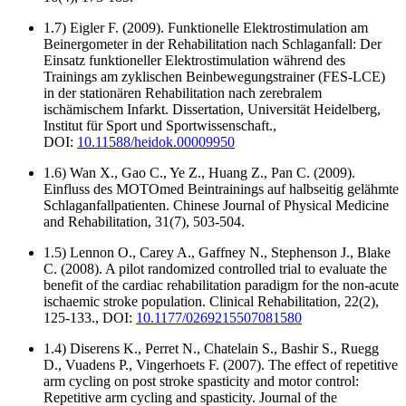
1.7) Eigler F. (2009). Funktionelle Elektrostimulation am
Beinergometer in der Rehabilitation nach Schlaganfall: Der
Einsatz funktioneller Elektrostimulation während des
Trainings am zyklischen Beinbewegungstrainer (FES-LCE)
in der stationären Rehabilitation nach zerebralem
ischämischem Infarkt. Dissertation, Universität Heidelberg,
Institut für Sport und Sportwissenschaft.,
DOI:
10.11588/heidok.00009950
1.6) Wan X., Gao C., Ye Z., Huang Z., Pan C. (2009).
Einfluss des MOTOmed Beintrainings auf halbseitig gelähmte
Schlaganfallpatienten. Chinese Journal of Physical Medicine
and Rehabilitation, 31(7), 503-504.
1.5) Lennon O., Carey A., Gaffney N., Stephenson J., Blake
C. (2008). A pilot randomized controlled trial to evaluate the
benefit of the cardiac rehabilitation paradigm for the non-acute
ischaemic stroke population. Clinical Rehabilitation, 22(2),
125-133., DOI:
10.1177/0269215507081580
1.4) Diserens K., Perret N., Chatelain S., Bashir S., Ruegg
D., Vuadens P., Vingerhoets F. (2007). The effect of repetitive
arm cycling on post stroke spasticity and motor control:
Repetitive arm cycling and spasticity. Journal of the