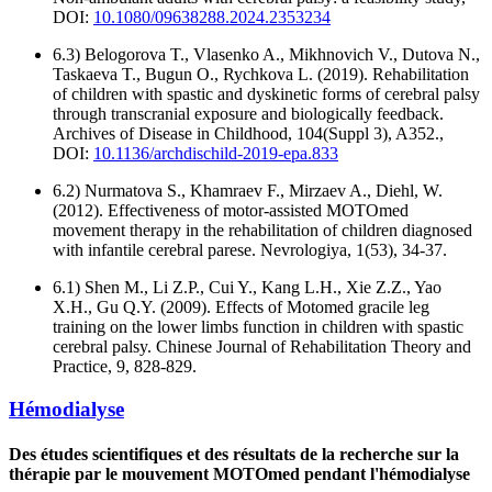
DOI:
10.1080/09638288.2024.2353234
6.3) Belogorova T., Vlasenko A., Mikhnovich V., Dutova N.,
Taskaeva T., Bugun O., Rychkova L. (2019). Rehabilitation
of children with spastic and dyskinetic forms of cerebral palsy
through transcranial exposure and biologically feedback.
Archives of Disease in Childhood, 104(Suppl 3), A352.,
DOI:
10.1136/archdischild-2019-epa.833
6.2) Nurmatova S., Khamraev F., Mirzaev A., Diehl, W.
(2012). Effectiveness of motor-assisted MOTOmed
movement therapy in the rehabilitation of children diagnosed
with infantile cerebral parese. Nevrologiya, 1(53), 34-37.
6.1) Shen M., Li Z.P., Cui Y., Kang L.H., Xie Z.Z., Yao
X.H., Gu Q.Y. (2009). Effects of Motomed gracile leg
training on the lower limbs function in children with spastic
cerebral palsy. Chinese Journal of Rehabilitation Theory and
Practice, 9, 828-829.
Hémodialyse
Des études scientifiques et des résultats de la recherche sur la
thérapie par le mouvement MOTOmed pendant l'hémodialyse