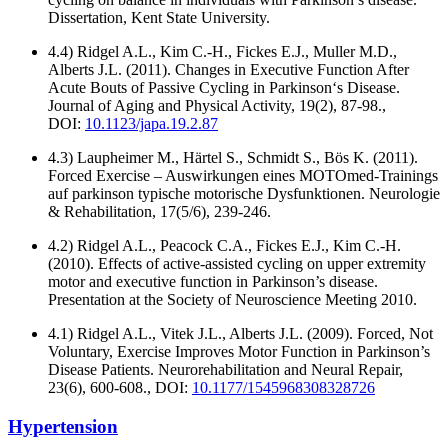
Dissertation, Kent State University.
4.4) Ridgel A.L., Kim C.-H., Fickes E.J., Muller M.D.,
Alberts J.L. (2011). Changes in Executive Function After
Acute Bouts of Passive Cycling in Parkinson‘s Disease.
Journal of Aging and Physical Activity, 19(2), 87-98.,
DOI:
10.1123/japa.19.2.87
4.3) Laupheimer M., Härtel S., Schmidt S., Bös K. (2011).
Forced Exercise – Auswirkungen eines MOTOmed-Trainings
auf parkinson typische motorische Dysfunktionen. Neurologie
& Rehabilitation, 17(5/6), 239-246.
4.2) Ridgel A.L., Peacock C.A., Fickes E.J., Kim C.-H.
(2010). Effects of active-assisted cycling on upper extremity
motor and executive function in Parkinson’s disease.
Presentation at the Society of Neuroscience Meeting 2010.
4.1) Ridgel A.L., Vitek J.L., Alberts J.L. (2009). Forced, Not
Voluntary, Exercise Improves Motor Function in Parkinson’s
Disease Patients. Neurorehabilitation and Neural Repair,
23(6), 600-608., DOI:
10.1177/1545968308328726
Hypertension