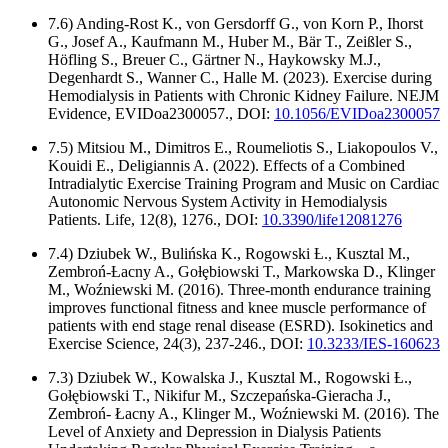
7.6) Anding-Rost K., von Gersdorff G., von Korn P., Ihorst
G., Josef A., Kaufmann M., Huber M., Bär T., Zeißler S.,
Höfling S., Breuer C., Gärtner N., Haykowsky M.J.,
Degenhardt S., Wanner C., Halle M. (2023). Exercise during
Hemodialysis in Patients with Chronic Kidney Failure. NEJM
Evidence, EVIDoa2300057., DOI:
10.1056/EVIDoa2300057
7.5) Mitsiou M., Dimitros E., Roumeliotis S., Liakopoulos V.,
Kouidi E., Deligiannis A. (2022). Effects of a Combined
Intradialytic Exercise Training Program and Music on Cardiac
Autonomic Nervous System Activity in Hemodialysis
Patients. Life, 12(8), 1276., DOI:
10.3390/life12081276
7.4) Dziubek W., Bulińska K., Rogowski Ƚ., Kusztal M.,
Zembroń-Ƚacny A., Goƚȩbiowski T., Markowska D., Klinger
M., Woźniewski M. (2016). Three-month endurance training
improves functional fitness and knee muscle performance of
patients with end stage renal disease (ESRD). Isokinetics and
Exercise Science, 24(3), 237-246., DOI:
10.3233/IES-160623
7.3) Dziubek W., Kowalska J., Kusztal M., Rogowski Ƚ.,
Gołębiowski T., Nikifur M., Szczepańska-Gieracha J.,
Zembroń- Łacny A., Klinger M., Woźniewski M. (2016). The
Level of Anxiety and Depression in Dialysis Patients