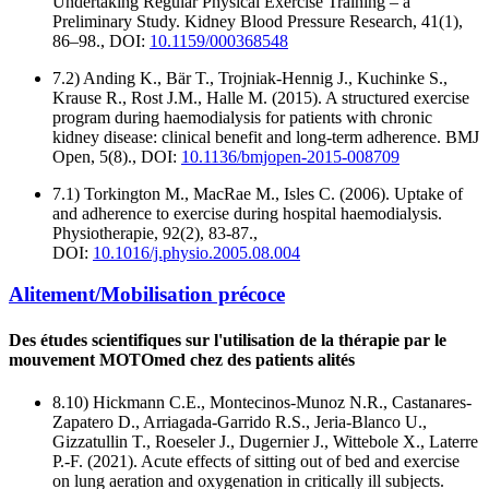
Undertaking Regular Physical Exercise Training – a
Preliminary Study. Kidney Blood Pressure Research, 41(1),
86–98., DOI:
10.1159/000368548
7.2) Anding K., Bär T., Trojniak-Hennig J., Kuchinke S.,
Krause R., Rost J.M., Halle M. (2015). A structured exercise
program during haemodialysis for patients with chronic
kidney disease: clinical benefit and long-term adherence. BMJ
Open, 5(8)., DOI:
10.1136/bmjopen-2015-008709
7.1) Torkington M., MacRae M., Isles C. (2006). Uptake of
and adherence to exercise during hospital haemodialysis.
Physiotherapie, 92(2), 83-87.,
DOI:
10.1016/j.physio.2005.08.004
Alitement/Mobilisation précoce
Des études scientifiques sur l'utilisation de la thérapie par le
mouvement MOTOmed chez des patients alités
8.10) Hickmann C.E., Montecinos-Munoz N.R., Castanares-
Zapatero D., Arriagada-Garrido R.S., Jeria-Blanco U.,
Gizzatullin T., Roeseler J., Dugernier J., Wittebole X., Laterre
P.-F. (2021). Acute effects of sitting out of bed and exercise
on lung aeration and oxygenation in critically ill subjects.