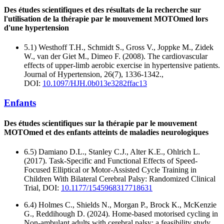
Des études scientifiques et des résultats de la recherche sur
l'utilisation de la thérapie par le mouvement MOTOmed lors
d'une hypertension
5.1) Westhoff T.H., Schmidt S., Gross V., Joppke M., Zidek
W., van der Giet M., Dimeo F. (2008). The cardiovascular
effects of upper-limb aerobic exercise in hypertensive patients.
Journal of Hypertension, 26(7), 1336-1342.,
DOI:
10.1097/HJH.0b013e3282ffac13
Enfants
Des études scientifiques sur la thérapie par le mouvement
MOTOmed et des enfants atteints de maladies neurologiques
6.5) Damiano D.L., Stanley C.J., Alter K.E., Ohlrich L.
(2017). Task-Specific and Functional Effects of Speed-
Focused Elliptical or Motor-Assisted Cycle Training in
Children With Bilateral Cerebral Palsy: Randomized Clinical
Trial, DOI:
10.1177/1545968317718631
6.4) Holmes C., Shields N., Morgan P., Brock K., McKenzie
G., Reddihough D. (2024). Home-based motorised cycling in
Non-ambulant adults with cerebral palsy: a feasibility study,