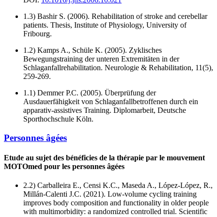
1.3) Bashir S. (2006). Rehabilitation of stroke and cerebellar
patients. Thesis, Institute of Physiology, University of
Fribourg.
1.2) Kamps A., Schüle K. (2005). Zyklisches
Bewegungstraining der unteren Extremitäten in der
Schlaganfallrehabilitation. Neurologie & Rehabilitation, 11(5),
259-269.
1.1) Demmer P.C. (2005). Überprüfung der
Ausdauerfähigkeit von Schlaganfallbetroffenen durch ein
apparativ-assistives Training. Diplomarbeit, Deutsche
Sporthochschule Köln.
Personnes âgées
Etude au sujet des bénéficies de la thérapie par le mouvement
MOTOmed pour les personnes âgées
2.2) Carballeira E., Censi K.C., Maseda A., López-López, R.,
Millán-Calenti J.C. (2021). Low-volume cycling training
improves body composition and functionality in older people
with multimorbidity: a randomized controlled trial. Scientific