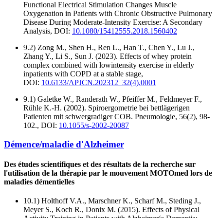
Functional Electrical Stimulation Changes Muscle
Oxygenation in Patients with Chronic Obstructive Pulmonary
Disease During Moderate-Intensity Exercise: A Secondary
Analysis, DOI:
10.1080/15412555.2018.1560402
9.2) Zong M., Shen H., Ren L., Han T., Chen Y., Lu J.,
Zhang Y., Li S., Sun J. (2023). Effects of whey protein
complex combined with lowintensity exercise in elderly
inpatients with COPD at a stable stage,
DOI:
10.6133/APJCN.202312_32(4).0001
9.1) Galetke W., Randerath W., Pfeiffer M., Feldmeyer F.,
Rühle K.-H. (2002). Spiroergometrie bei bettlägerigen
Patienten mit schwergradiger COB. Pneumologie, 56(2), 98-
102., DOI:
10.1055/s-2002-20087
Démence/maladie d'Alzheimer
Des études scientifiques et des résultats de la recherche sur
l'utilisation de la thérapie par le mouvement MOTOmed lors de
maladies démentielles
10.1) Holthoff V.A., Marschner K., Scharf M., Steding J.,
Meyer S., Koch R., Donix M. (2015). Effects of Physical