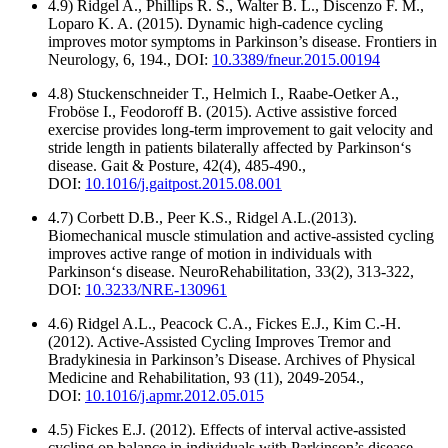
4.9) Ridgel A., Phillips R. S., Walter B. L., Discenzo F. M.,
Loparo K. A. (2015). Dynamic high-cadence cycling
improves motor symptoms in Parkinson’s disease. Frontiers in
Neurology, 6, 194., DOI:
10.3389/fneur.2015.00194
4.8) Stuckenschneider T., Helmich I., Raabe-Oetker A.,
Froböse I., Feodoroff B. (2015). Active assistive forced
exercise provides long-term improvement to gait velocity and
stride length in patients bilaterally affected by Parkinson‘s
disease. Gait & Posture, 42(4), 485-490.,
DOI:
10.1016/j.gaitpost.2015.08.001
4.7) Corbett D.B., Peer K.S., Ridgel A.L.(2013).
Biomechanical muscle stimulation and active-assisted cycling
improves active range of motion in individuals with
Parkinson‘s disease. NeuroRehabilitation, 33(2), 313-322,
DOI:
10.3233/NRE-130961
4.6) Ridgel A.L., Peacock C.A., Fickes E.J., Kim C.-H.
(2012). Active-Assisted Cycling Improves Tremor and
Bradykinesia in Parkinson’s Disease. Archives of Physical
Medicine and Rehabilitation, 93 (11), 2049-2054.,
DOI:
10.1016/j.apmr.2012.05.015
4.5) Fickes E.J. (2012). Effects of interval active-assisted
cycling on balance in individuals with Parkinson’s disease.