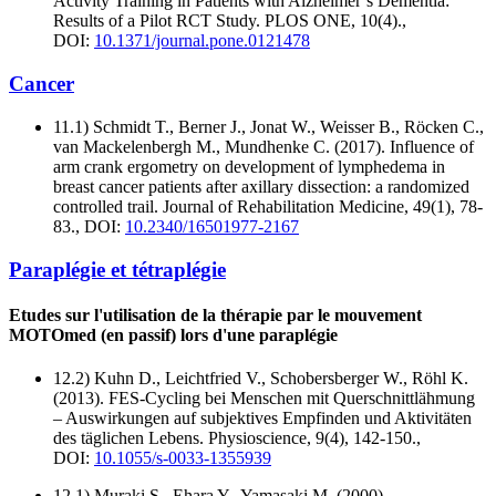
Activity Training in Patients with Alzheimer‘s Dementia:
Results of a Pilot RCT Study. PLOS ONE, 10(4).,
DOI:
10.1371/journal.pone.0121478
Cancer
11.1) Schmidt T., Berner J., Jonat W., Weisser B., Röcken C.,
van Mackelenbergh M., Mundhenke C. (2017). Influence of
arm crank ergometry on development of lymphedema in
breast cancer patients after axillary dissection: a randomized
controlled trail. Journal of Rehabilitation Medicine, 49(1), 78-
83., DOI:
10.2340/16501977-2167
Paraplégie et tétraplégie
Etudes sur l'utilisation de la thérapie par le mouvement
MOTOmed (en passif) lors d'une paraplégie
12.2) Kuhn D., Leichtfried V., Schobersberger W., Röhl K.
(2013). FES-Cycling bei Menschen mit Querschnittlähmung
– Auswirkungen auf subjektives Empfinden und Aktivitäten
des täglichen Lebens. Physioscience, 9(4), 142-150.,
DOI:
10.1055/s-0033-1355939
12.1) Muraki S., Ehara Y., Yamasaki M. (2000).