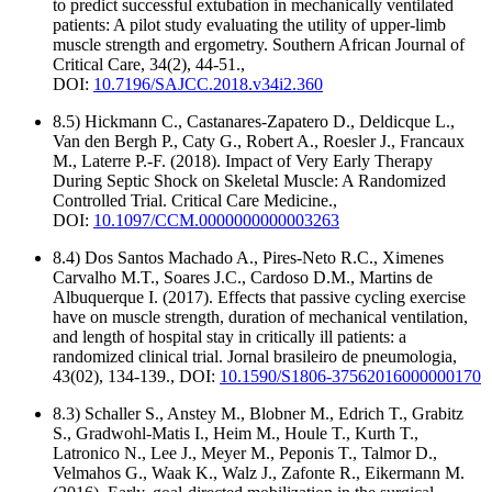
to predict successful extubation in mechanically ventilated
patients: A pilot study evaluating the utility of upper-limb
muscle strength and ergometry. Southern African Journal of
Critical Care, 34(2), 44-51.,
DOI:
10.7196/SAJCC.2018.v34i2.360
8.5) Hickmann C., Castanares-Zapatero D., Deldicque L.,
Van den Bergh P., Caty G., Robert A., Roesler J., Francaux
M., Laterre P.-F. (2018). Impact of Very Early Therapy
During Septic Shock on Skeletal Muscle: A Randomized
Controlled Trial. Critical Care Medicine.,
DOI:
10.1097/CCM.0000000000003263
8.4) Dos Santos Machado A., Pires-Neto R.C., Ximenes
Carvalho M.T., Soares J.C., Cardoso D.M., Martins de
Albuquerque I. (2017). Effects that passive cycling exercise
have on muscle strength, duration of mechanical ventilation,
and length of hospital stay in critically ill patients: a
randomized clinical trial. Jornal brasileiro de pneumologia,
43(02), 134-139., DOI:
10.1590/S1806-37562016000000170
8.3) Schaller S., Anstey M., Blobner M., Edrich T., Grabitz
S., Gradwohl-Matis I., Heim M., Houle T., Kurth T.,
Latronico N., Lee J., Meyer M., Peponis T., Talmor D.,
Velmahos G., Waak K., Walz J., Zafonte R., Eikermann M.