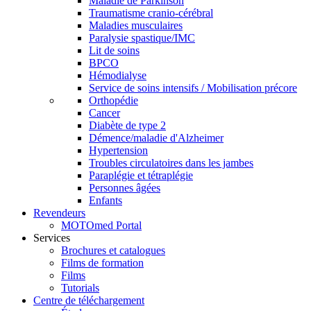
Maladie de Parkinson
Traumatisme cranio-cérébral
Maladies musculaires
Paralysie spastique/IMC
Lit de soins
BPCO
Hémodialyse
Service de soins intensifs / Mobilisation précore
Orthopédie
Cancer
Diabète de type 2
Démence/maladie d'Alzheimer
Hypertension
Troubles circulatoires dans les jambes
Paraplégie et tétraplégie
Personnes âgées
Enfants
Revendeurs
MOTOmed Portal
Services
Brochures et catalogues
Films de formation
Films
Tutorials
Centre de téléchargement