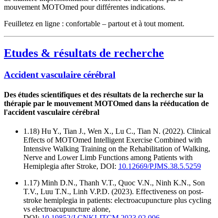
mouvement MOTOmed pour différentes indications.
Feuilletez en ligne : confortable – partout et à tout moment.
Etudes & résultats de recherche
Accident vasculaire cérébral
Des études scientifiques et des résultats de la recherche sur la
thérapie par le mouvement MOTOmed dans la rééducation de
l'accident vasculaire cérébral
1.18) Hu Y., Tian J., Wen X., Lu C., Tian N. (2022). Clinical
Effects of MOTOmed Intelligent Exercise Combined with
Intensive Walking Training on the Rehabilitation of Walking,
Nerve and Lower Limb Functions among Patients with
Hemiplegia after Stroke, DOI:
10.12669/PJMS.38.5.5259
1.17) Minh D.N., Thanh V.T., Quoc V.N., Ninh K.N., Son
T.V., Luu T.N., Linh V.P.D. (2023). Effectiveness on post-
stroke hemiplegia in patients: electroacupuncture plus cycling
vs electroacupuncture alone,
DOI:
10.19852/J.CNKI.JTCM.2023.02.006