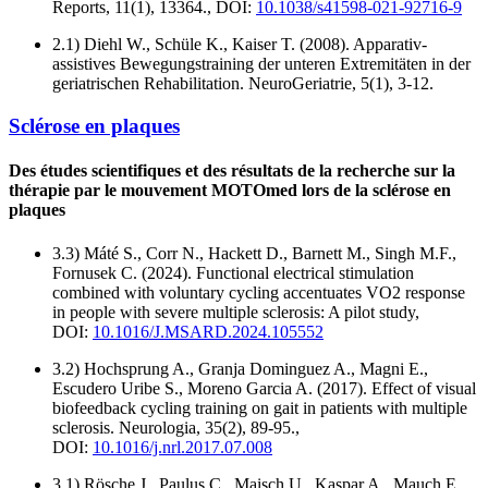
Reports, 11(1), 13364., DOI:
10.1038/s41598-021-92716-9
2.1) Diehl W., Schüle K., Kaiser T. (2008). Apparativ-
assistives Bewegungstraining der unteren Extremitäten in der
geriatrischen Rehabilitation. NeuroGeriatrie, 5(1), 3-12.
Sclérose en plaques
Des études scientifiques et des résultats de la recherche sur la
thérapie par le mouvement MOTOmed lors de la sclérose en
plaques
3.3) Máté S., Corr N., Hackett D., Barnett M., Singh M.F.,
Fornusek C. (2024). Functional electrical stimulation
combined with voluntary cycling accentuates VO2 response
in people with severe multiple sclerosis: A pilot study,
DOI:
10.1016/J.MSARD.2024.105552
3.2) Hochsprung A., Granja Dominguez A., Magni E.,
Escudero Uribe S., Moreno Garcia A. (2017). Effect of visual
biofeedback cycling training on gait in patients with multiple
sclerosis. Neurologia, 35(2), 89-95.,
DOI:
10.1016/j.nrl.2017.07.008
3.1) Rösche J., Paulus C., Maisch U., Kaspar A., Mauch E.,