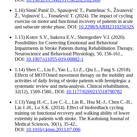
1.16) Simić Panić D., Spasojević T., Pantelinac S., Živanović
Ž., Vojinović L., Tomašević T. (2024). The impact of cycling
exercise on motor and functional recovery of patients in acute
and subacute stroke phase, DOI:
10.2298/SARH231025032S
1.15) Kotov S.V., Isakova E.V., Sheregeshev V.I. (2020).
Possibilities for Correcting Emotional and Behavioral
Impairments in Stroke Patients during Rehabilitation Therapy.
Neuroscience and Behavioral Physiology, 50, 156-161.,
DOI:
10.1007/s11055-019-00882-1
1.14) Shen C., Liu F., Yao L., Li Z., Qiu L., Fang S. (2018).
Effects of MOTOmed movement therapy on the mobility and
activities of daily living of stroke patients with hemiplegia: a
systematic review and meta-analysis. Clinical rehabilitation,
32(12), 1569-1580., DOI:
10.1177/0269215518790782
1.13) Yang H.-C., Lee C.-L., Lin R., Hsu M.-J., Chen C.-H.,
Lin J.-H., Lo S.K. (2014). Effect of biofeedback cycling
training on functional recovery and walking ability of lower
extremity in patients with stroke. The Kaohsiung Journal of
Medical Sciences, 30(1), 35-42.,
DOI:
10.1016/j.kjms.2013.07.006