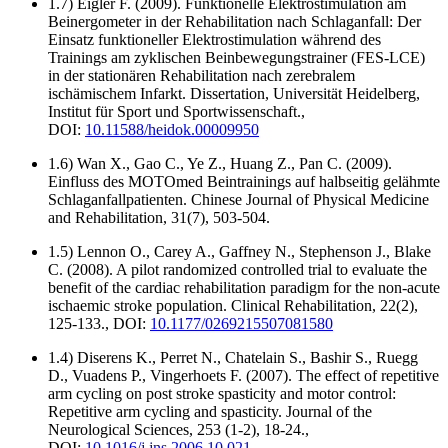
1.7) Eigler F. (2009). Funktionelle Elektrostimulation am
Beinergometer in der Rehabilitation nach Schlaganfall: Der
Einsatz funktioneller Elektrostimulation während des
Trainings am zyklischen Beinbewegungstrainer (FES-LCE)
in der stationären Rehabilitation nach zerebralem
ischämischem Infarkt. Dissertation, Universität Heidelberg,
Institut für Sport und Sportwissenschaft.,
DOI:
10.11588/heidok.00009950
1.6) Wan X., Gao C., Ye Z., Huang Z., Pan C. (2009).
Einfluss des MOTOmed Beintrainings auf halbseitig gelähmte
Schlaganfallpatienten. Chinese Journal of Physical Medicine
and Rehabilitation, 31(7), 503-504.
1.5) Lennon O., Carey A., Gaffney N., Stephenson J., Blake
C. (2008). A pilot randomized controlled trial to evaluate the
benefit of the cardiac rehabilitation paradigm for the non-acute
ischaemic stroke population. Clinical Rehabilitation, 22(2),
125-133., DOI:
10.1177/0269215507081580
1.4) Diserens K., Perret N., Chatelain S., Bashir S., Ruegg
D., Vuadens P., Vingerhoets F. (2007). The effect of repetitive
arm cycling on post stroke spasticity and motor control:
Repetitive arm cycling and spasticity. Journal of the
Neurological Sciences, 253 (1-2), 18-24.,
DOI:
10.1016/j.jns.2006.10.021