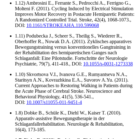
1.12) Ambrosini E., Ferrante S., Pedrocchi A., Ferrigno G.,
Molteni F. (2011). Cycling Induced by Electrical Stimulation
Improves Motor Recovery in Postacute Hemiparetic Patients:
A Randomized Controlled Trial. Stroke, 42(4), 1068-1073.,
DOI:
10.1161/STROKEAHA.110.599068
1.11) Podubecka J., Scheer S., Theilig S., Wiederer R.,
Oberhoffer R., Nowak D.A. (2011). Zyklisches apparatives
Bewegungstraining versus konventionelles Gangtraining in
der Rehabilitation des hemiparetischen Ganges nach
Schlaganfall: Eine Pilotstudie. Fortschritte der Neurologie
Psychiatrie, 79(7), 411-418., DOI:
10.1055/s-0031-1273338
1.10) Skvortsova V.I., Ivanova G.E., Rumyantseva N.A.,
Staritsyn A.N., Kovrazhkina E.A., Suvorov A.Yu. (2011).
Current Approaches to Restoring Walking in Patients during
the Acute Phase of Cerebral Stroke. Neuroscience and
Behavioral Physiology, 41(5), 536-541.,
DOI:
10.1007/s11055-011-9451-4
1.8) Dobke B., Schüle K., Diehl W., Kaiser T. (2010).
Apparativ-assistive Bewegungstherapie in der
Schlaganfallrehabilitation. Neurologie & Rehabilitation,
16(4), 173-185.