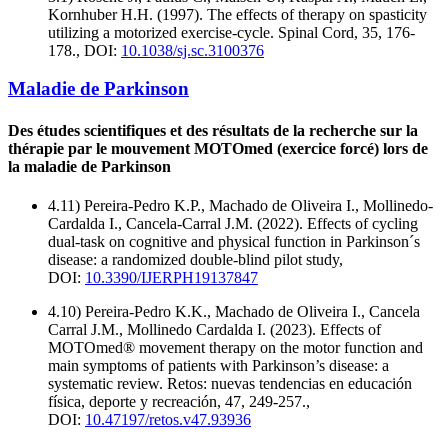
Kornhuber H.H. (1997). The effects of therapy on spasticity
utilizing a motorized exercise-cycle. Spinal Cord, 35, 176-
178., DOI:
10.1038/sj.sc.3100376
Maladie de Parkinson
Des études scientifiques et des résultats de la recherche sur la
thérapie par le mouvement MOTOmed (exercice forcé) lors de
la maladie de Parkinson
4.11) Pereira-Pedro K.P., Machado de Oliveira I., Mollinedo-
Cardalda I., Cancela-Carral J.M. (2022). Effects of cycling
dual-task on cognitive and physical function in Parkinson´s
disease: a randomized double-blind pilot study,
DOI:
10.3390/IJERPH19137847
4.10) Pereira-Pedro K.K., Machado de Oliveira I., Cancela
Carral J.M., Mollinedo Cardalda I. (2023). Effects of
MOTOmed® movement therapy on the motor function and
main symptoms of patients with Parkinson’s disease: a
systematic review. Retos: nuevas tendencias en educación
física, deporte y recreación, 47, 249-257.,
DOI:
10.47197/retos.v47.93936