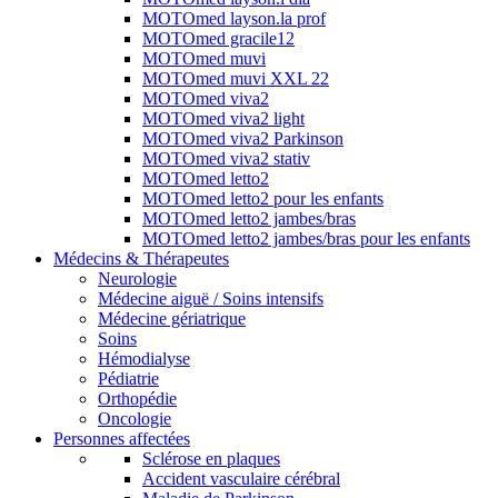
MOTOmed layson.la prof
MOTOmed gracile12
MOTOmed muvi
MOTOmed muvi XXL 22
MOTOmed viva2
MOTOmed viva2 light
MOTOmed viva2 Parkinson
MOTOmed viva2 stativ
MOTOmed letto2
MOTOmed letto2 pour les enfants
MOTOmed letto2 jambes/bras
MOTOmed letto2 jambes/bras pour les enfants
Médecins & Thérapeutes
Neurologie
Médecine aiguë / Soins intensifs
Médecine gériatrique
Soins
Hémodialyse
Pédiatrie
Orthopédie
Oncologie
Personnes affectées
Sclérose en plaques
Accident vasculaire cérébral