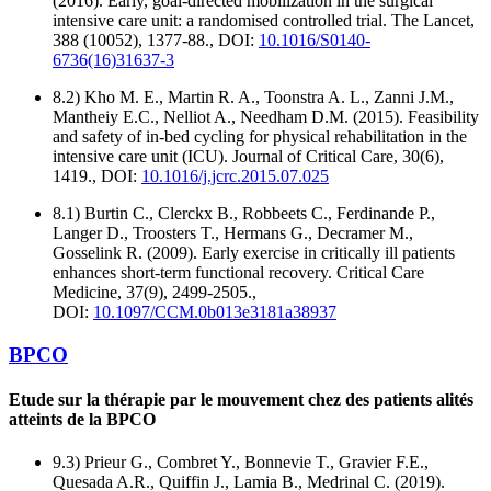
(2016). Early, goal-directed mobilization in the surgical
intensive care unit: a randomised controlled trial. The Lancet,
388 (10052), 1377-88., DOI:
10.1016/S0140-
6736(16)31637-3
8.2) Kho M. E., Martin R. A., Toonstra A. L., Zanni J.M.,
Mantheiy E.C., Nelliot A., Needham D.M. (2015). Feasibility
and safety of in-bed cycling for physical rehabilitation in the
intensive care unit (ICU). Journal of Critical Care, 30(6),
1419., DOI:
10.1016/j.jcrc.2015.07.025
8.1) Burtin C., Clerckx B., Robbeets C., Ferdinande P.,
Langer D., Troosters T., Hermans G., Decramer M.,
Gosselink R. (2009). Early exercise in critically ill patients
enhances short-term functional recovery. Critical Care
Medicine, 37(9), 2499-2505.,
DOI:
10.1097/CCM.0b013e3181a38937
BPCO
Etude sur la thérapie par le mouvement chez des patients alités
atteints de la BPCO
9.3) Prieur G., Combret Y., Bonnevie T., Gravier F.E.,
Quesada A.R., Quiffin J., Lamia B., Medrinal C. (2019).