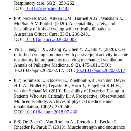
Respiratory care, 66(2), 253-262.,
DOI:
10.4187/respcare.07487
8.9) Nickels M.R., Aitken L.M., Barnett A.G., Walsham J.,
McPhail S.M.Publish (2020). Acceptability, safety, and
feasibility of in-bed cycling with critically ill patients.
Australian Critical Care, 33(3), 236-243.,
DOI:
10.1016/j.aucc.2020.02.007
Yu L., Jiang J.-X., Zhang Y., Chen Y.-Z., Shi Y. (2020). Use
of in-bed cycling combined with passive joint activity in acute
respiratory failure patients receiving mechanical ventilation.
Annals of Palliative Medicine, 9 (2), 175-181., DOI:
10.21037/apm.2020.02.12, DOI:
10.21037/apm.2020.02.12
8.7) Sommers J., Klooster E., Zoethout S.B., van den Oever
H.L.A., Nollet F., Tepaske R., Horn J., Engelbert R.H.H.,
van der Schaaf M. (2019). Feasibility of Exercise Testing in
Patients Who Are Critically Ill: A Prospective, Observational
Multicenter Study. Archives of physical medicine and
rehabilitation, 100(2), 239-246,
DOI:
10.1016/j.apmr.2018.07.430
8.6) De Beer C., Van Rooijen A., Pretorius J., Becker P.,
Rheeder P., Paruk F. (2018). Muscle strength and endurance