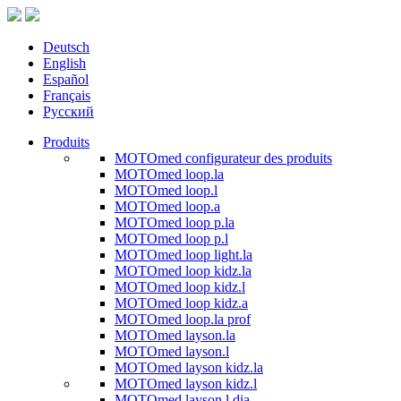
Deutsch
English
Español
Français
Русский
Produits
MOTOmed configurateur des produits
MOTOmed loop.la
MOTOmed loop.l
MOTOmed loop.a
MOTOmed loop p.la
MOTOmed loop p.l
MOTOmed loop light.la
MOTOmed loop kidz.la
MOTOmed loop kidz.l
MOTOmed loop kidz.a
MOTOmed loop.la prof
MOTOmed layson.la
MOTOmed layson.l
MOTOmed layson kidz.la
MOTOmed layson kidz.l
MOTOmed layson.l dia