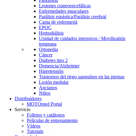
Parkinson
Lesiones craneoencefálicas
Enfermedades musculares
Parálisis espástica/Parálisis cerebral
Cama de enfermerià
EPOC
Hemodiálisis
Unidad de cuidados intensivos / Movilizatión
temprana
Ortopedia
Cáncer
Diabetes tipo 2
Demencia/Alzheimer
Hipertensión
Trastornos del riego sanguíneo en las piernas
Lesión medular
Ancianos
Niños
Distribuidores
MOTOmed Portal
Servicio
Folletos y catálogos
Películas de entrenamiento
Vídeos
Tutorials