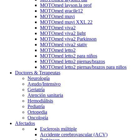
MOTOmed layson.la prof
MOTOmed gracile12
MOTOmed muvi
MOTOmed muvi XXL 22
MOTOmed viva2
MOTOmed viva2 light
MOTOmed viva2 Parkinson
MOTOmed viva2 stativ
MOTOmed letto2
MOTOmed letto2 para niños
MOTOmed letto2 piernas/brazos
MOTOmed letto2 piernas/brazos para niños
Doctores & Terapeutas
Neurología
Agudo/Intensivo
Geriatría
Atención sanitaria
Hemodiálisis
Pediatría
Ortopedia
Oncología
Afectados
Esclerosis múltiple
Accidente cerebrovascular (ACV)