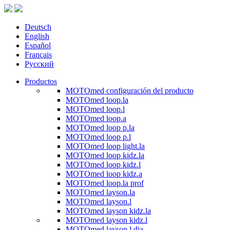
Deutsch
English
Español
Français
Русский
Productos
MOTOmed configuración del producto
MOTOmed loop.la
MOTOmed loop.l
MOTOmed loop.a
MOTOmed loop p.la
MOTOmed loop p.l
MOTOmed loop light.la
MOTOmed loop kidz.la
MOTOmed loop kidz.l
MOTOmed loop kidz.a
MOTOmed loop.la prof
MOTOmed layson.la
MOTOmed layson.l
MOTOmed layson kidz.la
MOTOmed layson kidz.l
MOTOmed layson.l dia