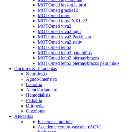
MOTOmed layson.la prof
MOTOmed gracile12
MOTOmed muvi
MOTOmed muvi XXL 22
MOTOmed viva2
MOTOmed viva2 light
MOTOmed viva2 Parkinson
MOTOmed viva2 stativ
MOTOmed letto2
MOTOmed letto2 para niños
MOTOmed letto2 piernas/brazos
MOTOmed letto2 piernas/brazos para niños
Doctores & Terapeutas
Neurología
Agudo/Intensivo
Geriatría
Atención sanitaria
Hemodiálisis
Pediatría
Ortopedia
Oncología
Afectados
Esclerosis múltiple
Accidente cerebrovascular (ACV)