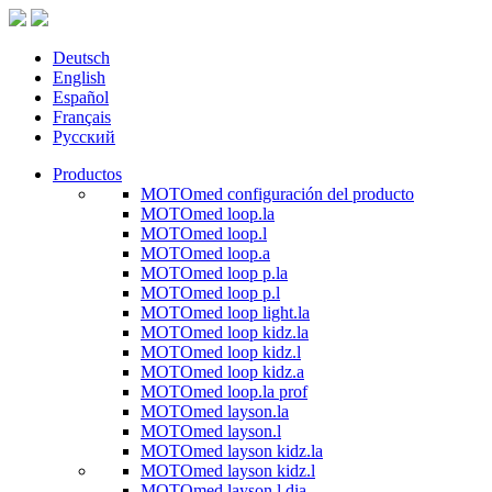
Deutsch
English
Español
Français
Русский
Productos
MOTOmed configuración del producto
MOTOmed loop.la
MOTOmed loop.l
MOTOmed loop.a
MOTOmed loop p.la
MOTOmed loop p.l
MOTOmed loop light.la
MOTOmed loop kidz.la
MOTOmed loop kidz.l
MOTOmed loop kidz.a
MOTOmed loop.la prof
MOTOmed layson.la
MOTOmed layson.l
MOTOmed layson kidz.la
MOTOmed layson kidz.l
MOTOmed layson.l dia