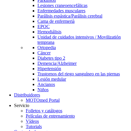
Parkinson
Lesiones craneoencefálicas
Enfermedades musculares
Parálisis espástica/Parálisis cerebral
Cama de enfermerià
EPOC
Hemodiálisis
Unidad de cuidados intensivos / Movilizatión
temprana
Ortopedia
Cáncer
Diabetes tipo 2
Demencia/Alzheimer
Hipertensión
Trastornos del riego sanguíneo en las piernas
Lesión medular
Ancianos
Niños
Distribuidores
MOTOmed Portal
Servicio
Folletos y catálogos
Películas de entrenamiento
Vídeos
Tutorials