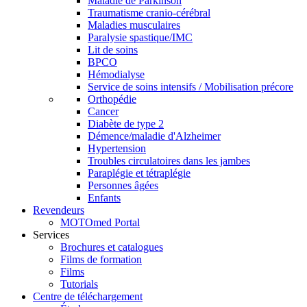
Maladie de Parkinson
Traumatisme cranio-cérébral
Maladies musculaires
Paralysie spastique/IMC
Lit de soins
BPCO
Hémodialyse
Service de soins intensifs / Mobilisation précore
Orthopédie
Cancer
Diabète de type 2
Démence/maladie d'Alzheimer
Hypertension
Troubles circulatoires dans les jambes
Paraplégie et tétraplégie
Personnes âgées
Enfants
Revendeurs
MOTOmed Portal
Services
Brochures et catalogues
Films de formation
Films
Tutorials
Centre de téléchargement