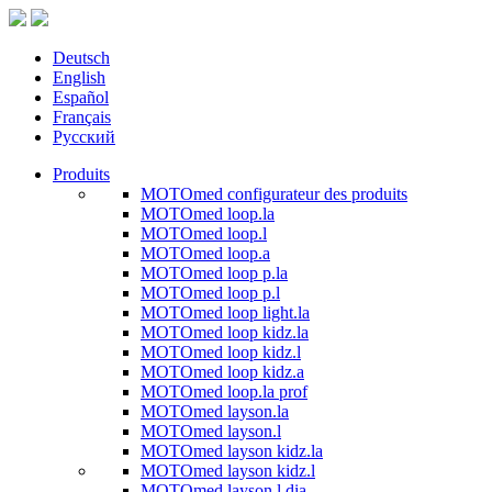
Deutsch
English
Español
Français
Русский
Produits
MOTOmed configurateur des produits
MOTOmed loop.la
MOTOmed loop.l
MOTOmed loop.a
MOTOmed loop p.la
MOTOmed loop p.l
MOTOmed loop light.la
MOTOmed loop kidz.la
MOTOmed loop kidz.l
MOTOmed loop kidz.a
MOTOmed loop.la prof
MOTOmed layson.la
MOTOmed layson.l
MOTOmed layson kidz.la
MOTOmed layson kidz.l
MOTOmed layson.l dia