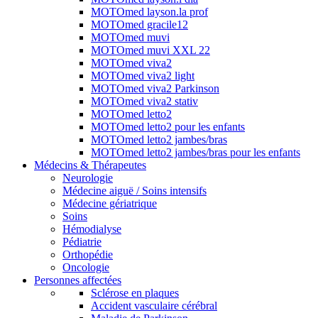
MOTOmed layson.la prof
MOTOmed gracile12
MOTOmed muvi
MOTOmed muvi XXL 22
MOTOmed viva2
MOTOmed viva2 light
MOTOmed viva2 Parkinson
MOTOmed viva2 stativ
MOTOmed letto2
MOTOmed letto2 pour les enfants
MOTOmed letto2 jambes/bras
MOTOmed letto2 jambes/bras pour les enfants
Médecins & Thérapeutes
Neurologie
Médecine aiguë / Soins intensifs
Médecine gériatrique
Soins
Hémodialyse
Pédiatrie
Orthopédie
Oncologie
Personnes affectées
Sclérose en plaques
Accident vasculaire cérébral