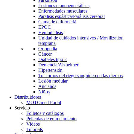
Parkinson
Lesiones craneoencefálicas
Enfermedades musculares
Parálisis espástica/Parálisis cerebral
Cama de enfermerià
EPOC
Hemodiálisis
Unidad de cuidados intensivos / Movilizatión
temprana
Ortopedia
Cáncer
Diabetes tipo 2
Demencia/Alzheimer
Hipertensión
Trastornos del riego sanguíneo en las piernas
Lesión medular
Ancianos
Niños
Distribuidores
MOTOmed Portal
Servicio
Folletos y catálogos
Películas de entrenamiento
Vídeos
Tutorials