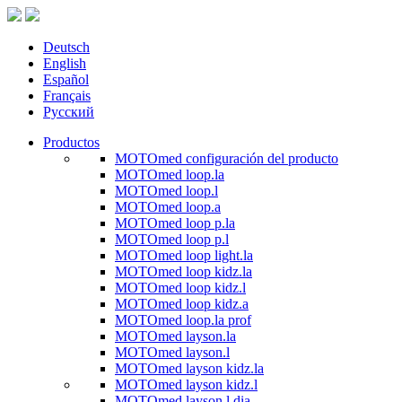
Deutsch
English
Español
Français
Русский
Productos
MOTOmed configuración del producto
MOTOmed loop.la
MOTOmed loop.l
MOTOmed loop.a
MOTOmed loop p.la
MOTOmed loop p.l
MOTOmed loop light.la
MOTOmed loop kidz.la
MOTOmed loop kidz.l
MOTOmed loop kidz.a
MOTOmed loop.la prof
MOTOmed layson.la
MOTOmed layson.l
MOTOmed layson kidz.la
MOTOmed layson kidz.l
MOTOmed layson.l dia