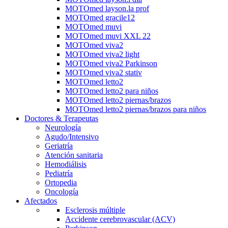
MOTOmed layson.la prof
MOTOmed gracile12
MOTOmed muvi
MOTOmed muvi XXL 22
MOTOmed viva2
MOTOmed viva2 light
MOTOmed viva2 Parkinson
MOTOmed viva2 stativ
MOTOmed letto2
MOTOmed letto2 para niños
MOTOmed letto2 piernas/brazos
MOTOmed letto2 piernas/brazos para niños
Doctores & Terapeutas
Neurología
Agudo/Intensivo
Geriatría
Atención sanitaria
Hemodiálisis
Pediatría
Ortopedia
Oncología
Afectados
Esclerosis múltiple
Accidente cerebrovascular (ACV)