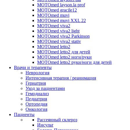
MOTOmed layson.la prof
MOTOmed gracile12
MOTOmed muvi
MOTOmed muvi XXL 22
MOTOmed viva2
MOTOmed viva2 light
MOTOmed viva2 Parkinson
MOTOmed viva2 stativ
MOTOmed letto2
MOTOmed letto2 для детей
MOTOmed letto2 ноги/руки
MOTOmed letto2 руки/ноги для детей
Врачи и терапевты
Неврология
Интенсивная терапия / реанимация
Гериатрия
Уход за пациентами
Гемодиализ
Педиатрия
Ортопедия
Онкология
Пациенты
Рассеянный склероз
Инсульт