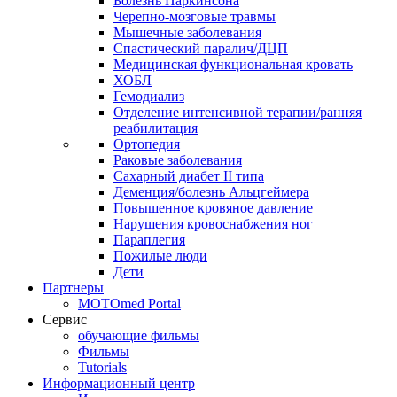
Болезнь Паркинсона
Черепно-мозговые травмы
Мышечные заболевания
Спастический паралич/ДЦП
Медицинская функциональная кровать
ХОБЛ
Гемодиализ
Отделение интенсивной терапии/ранняя
реабилитация
Ортопедия
Раковые заболевания
Сахарный диабет II типа
Деменция/болезнь Альцгеймера
Повышенное кровяное давление
Нарушения кровоснабжения ног
Параплегия
Пожилые люди
Дети
Партнеры
MOTOmed Portal
Сервис
обучающие фильмы
Фильмы
Tutorials
Информационный центр