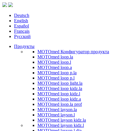
Deutsch
English
Español
Français
Русский
Продукты
MOTOmed Конфигуратор продукта
MOTOmed loop.la
MOTOmed loop.l
MOTOmed loop.a
MOTOmed loop p.la
MOTOmed loop p.l
MOTOmed loop light.la
MOTOmed loop kidz.la
MOTOmed loop kidz.l
MOTOmed loop kidz.a
MOTOmed loop.la prof
MOTOmed layson.la
MOTOmed layson.l
MOTOmed layson kidz.la
MOTOmed layson kidz.l
MOTOmed layson.l dia