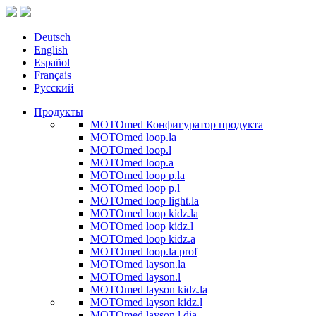
Deutsch
English
Español
Français
Русский
Продукты
MOTOmed Конфигуратор продукта
MOTOmed loop.la
MOTOmed loop.l
MOTOmed loop.a
MOTOmed loop p.la
MOTOmed loop p.l
MOTOmed loop light.la
MOTOmed loop kidz.la
MOTOmed loop kidz.l
MOTOmed loop kidz.a
MOTOmed loop.la prof
MOTOmed layson.la
MOTOmed layson.l
MOTOmed layson kidz.la
MOTOmed layson kidz.l
MOTOmed layson.l dia