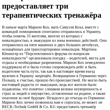
предоставляет три
терапевтических тренажёра
В начале марта Марион Кох, мать Самуэля Коха, вместе с
командой помощников спонтанно отправились в Украину,
чтобы помочь 33 жителям, многие из которых с
инвалидностью, в эвакуации из зоны военных действий. Они
отправились на пяти машинах и двух больших автобусах,
оснащённых для транспортировки инвалидов. Мартина
Кёнингер из “Перспективного форума по вопросам
инвалидности” организовала поездку – водителей, места для
отдыха и необходимые разрешения. Марион Кох немедленно
поддержала её и была готова сопровождать рейс и быть
водителем часть пути, так как в настоящее время въезд
мужчин в Украину запрещён. Возвращение в Германию через
Польшу, к счастью, прошло без происшествий. Не могло быть
настоящей радости от эвакуации, ведь все жители были
подавлены, что понятно: слишком велики неуверенность и
страх за людей и имущество, оставленные на родине, а также
опасения за своё будущее. Незадолго до отъезда из Германии
Марион Кох лично позвонила нам и спросила, не может ли
RECK-Technik GmbH & Co. KG предоставить тренажёр