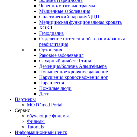
Болезнь Паркинсона
Черепно-мозговые травмы
Мышечные заболевания
Спастический паралич/ДЦП
Медицинская функциональная кровать
ХОБЛ
Гемодиализ
Отделение интенсивной терапии/ранняя
реабилитация
Ортопедия
Раковые заболевания
Сахарный диабет II типа
Деменция/болезнь Альцгеймера
Повышенное кровяное давление
Нарушения кровоснабжения ног
Параплегия
Пожилые люди
Дети
Партнеры
MOTOmed Portal
Сервис
обучающие фильмы
Фильмы
Tutorials
Информационный центр