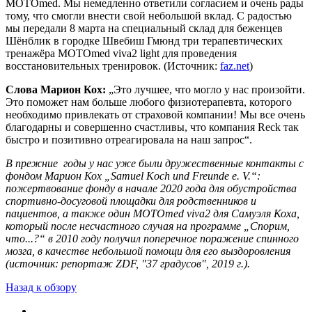
MOTOmed. Мы немедленно ответили согласием и очень рады
тому, что смогли внести свой небольшой вклад. С радостью
мы передали 8 марта на специальный склад для беженцев
Шёнблик в городке Швебиш Гмюнд три терапевтических
тренажёра MOTOmed viva2 light для проведения
восстановительных тренировок. (Источник:
faz.net
)
Слова Марион Кох:
„Это лучшее, что могло у нас произойти.
Это поможет нам больше любого физиотерапевта, которого
необходимо привлекать от страховой компании! Мы все очень
благодарны и совершенно счастливы, что компания Reck так
быстро и позитивно отреагировала на наш запрос“.
В прежние годы у нас уже были дружественные контакты с
фондом Марион Кох „Samuel Koch und Freunde e. V.“:
пожертвование фонду в начале 2020 года для обустройства
спортивно-досуговой площадки для родственников и
пациентов, а также один MOTOmed viva2 для Самуэля Коха,
который после несчастного случая на программе „Спорим,
что...?“ в 2010 году получил поперечное поражение спинного
мозга, в качестве небольшой помощи для его выздоровления
(источник: репортаж ZDF, "37 градусов", 2019 г.).
Назад к обзору