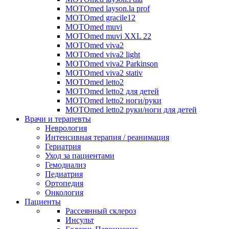
MOTOmed layson.la prof
MOTOmed gracile12
MOTOmed muvi
MOTOmed muvi XXL 22
MOTOmed viva2
MOTOmed viva2 light
MOTOmed viva2 Parkinson
MOTOmed viva2 stativ
MOTOmed letto2
MOTOmed letto2 для детей
MOTOmed letto2 ноги/руки
MOTOmed letto2 руки/ноги для детей
Врачи и терапевты
Неврология
Интенсивная терапия / реанимация
Гериатрия
Уход за пациентами
Гемодиализ
Педиатрия
Ортопедия
Онкология
Пациенты
Рассеянный склероз
Инсульт