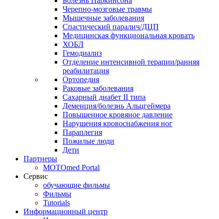
Болезнь Паркинсона
Черепно-мозговые травмы
Мышечные заболевания
Спастический паралич/ДЦП
Медицинская функциональная кровать
ХОБЛ
Гемодиализ
Отделение интенсивной терапии/ранняя
реабилитация
Ортопедия
Раковые заболевания
Сахарный диабет II типа
Деменция/болезнь Альцгеймера
Повышенное кровяное давление
Нарушения кровоснабжения ног
Параплегия
Пожилые люди
Дети
Партнеры
MOTOmed Portal
Сервис
обучающие фильмы
Фильмы
Tutorials
Информационный центр