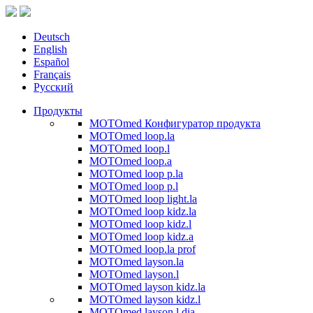
Deutsch
English
Español
Français
Русский
Продукты
MOTOmed Конфигуратор продукта
MOTOmed loop.la
MOTOmed loop.l
MOTOmed loop.a
MOTOmed loop p.la
MOTOmed loop p.l
MOTOmed loop light.la
MOTOmed loop kidz.la
MOTOmed loop kidz.l
MOTOmed loop kidz.a
MOTOmed loop.la prof
MOTOmed layson.la
MOTOmed layson.l
MOTOmed layson kidz.la
MOTOmed layson kidz.l
MOTOmed layson.l dia