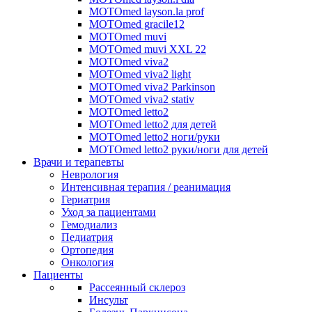
MOTOmed layson.la prof
MOTOmed gracile12
MOTOmed muvi
MOTOmed muvi XXL 22
MOTOmed viva2
MOTOmed viva2 light
MOTOmed viva2 Parkinson
MOTOmed viva2 stativ
MOTOmed letto2
MOTOmed letto2 для детей
MOTOmed letto2 ноги/руки
MOTOmed letto2 руки/ноги для детей
Врачи и терапевты
Неврология
Интенсивная терапия / реанимация
Гериатрия
Уход за пациентами
Гемодиализ
Педиатрия
Ортопедия
Онкология
Пациенты
Рассеянный склероз
Инсульт