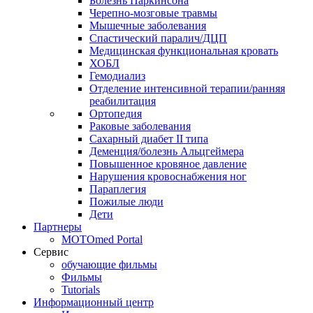
Болезнь Паркинсона
Черепно-мозговые травмы
Мышечные заболевания
Спастический паралич/ДЦП
Медицинская функциональная кровать
ХОБЛ
Гемодиализ
Отделение интенсивной терапии/ранняя
реабилитация
Ортопедия
Раковые заболевания
Сахарный диабет II типа
Деменция/болезнь Альцгеймера
Повышенное кровяное давление
Нарушения кровоснабжения ног
Параплегия
Пожилые люди
Дети
Партнеры
MOTOmed Portal
Сервис
обучающие фильмы
Фильмы
Tutorials
Информационный центр