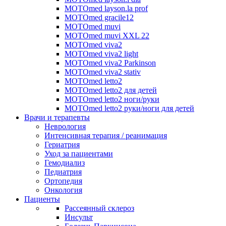
MOTOmed layson.la prof
MOTOmed gracile12
MOTOmed muvi
MOTOmed muvi XXL 22
MOTOmed viva2
MOTOmed viva2 light
MOTOmed viva2 Parkinson
MOTOmed viva2 stativ
MOTOmed letto2
MOTOmed letto2 для детей
MOTOmed letto2 ноги/руки
MOTOmed letto2 руки/ноги для детей
Врачи и терапевты
Неврология
Интенсивная терапия / реанимация
Гериатрия
Уход за пациентами
Гемодиализ
Педиатрия
Ортопедия
Онкология
Пациенты
Рассеянный склероз
Инсульт