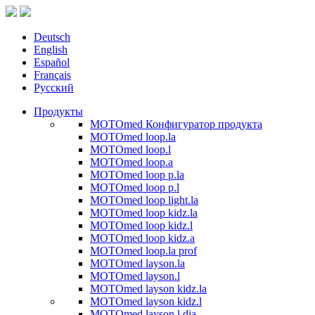
Deutsch
English
Español
Français
Русский
Продукты
MOTOmed Конфигуратор продукта
MOTOmed loop.la
MOTOmed loop.l
MOTOmed loop.a
MOTOmed loop p.la
MOTOmed loop p.l
MOTOmed loop light.la
MOTOmed loop kidz.la
MOTOmed loop kidz.l
MOTOmed loop kidz.a
MOTOmed loop.la prof
MOTOmed layson.la
MOTOmed layson.l
MOTOmed layson kidz.la
MOTOmed layson kidz.l
MOTOmed layson.l dia