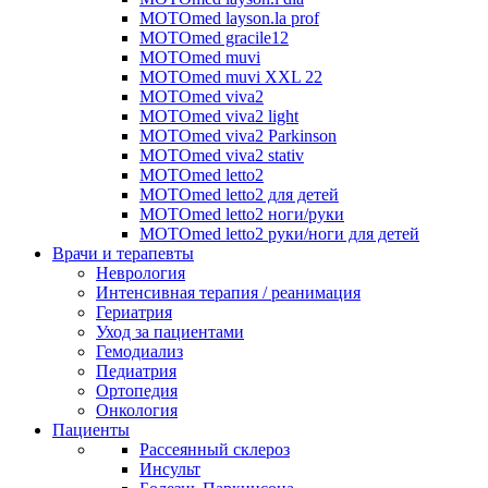
MOTOmed layson.la prof
MOTOmed gracile12
MOTOmed muvi
MOTOmed muvi XXL 22
MOTOmed viva2
MOTOmed viva2 light
MOTOmed viva2 Parkinson
MOTOmed viva2 stativ
MOTOmed letto2
MOTOmed letto2 для детей
MOTOmed letto2 ноги/руки
MOTOmed letto2 руки/ноги для детей
Врачи и терапевты
Неврология
Интенсивная терапия / реанимация
Гериатрия
Уход за пациентами
Гемодиализ
Педиатрия
Ортопедия
Онкология
Пациенты
Рассеянный склероз
Инсульт