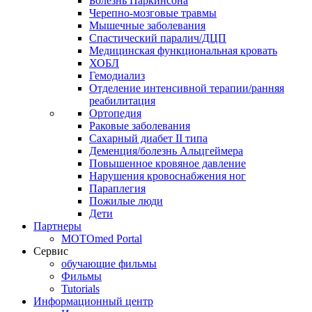
Болезнь Паркинсона
Черепно-мозговые травмы
Мышечные заболевания
Спастический паралич/ДЦП
Медицинская функциональная кровать
ХОБЛ
Гемодиализ
Отделение интенсивной терапии/ранняя
реабилитация
Ортопедия
Раковые заболевания
Сахарный диабет II типа
Деменция/болезнь Альцгеймера
Повышенное кровяное давление
Нарушения кровоснабжения ног
Параплегия
Пожилые люди
Дети
Партнеры
MOTOmed Portal
Сервис
обучающие фильмы
Фильмы
Tutorials
Информационный центр