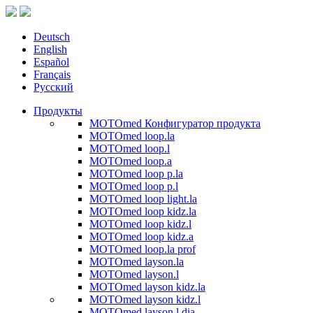
Deutsch
English
Español
Français
Русский
Продукты
MOTOmed Конфигуратор продукта
MOTOmed loop.la
MOTOmed loop.l
MOTOmed loop.a
MOTOmed loop p.la
MOTOmed loop p.l
MOTOmed loop light.la
MOTOmed loop kidz.la
MOTOmed loop kidz.l
MOTOmed loop kidz.a
MOTOmed loop.la prof
MOTOmed layson.la
MOTOmed layson.l
MOTOmed layson kidz.la
MOTOmed layson kidz.l
MOTOmed layson.l dia