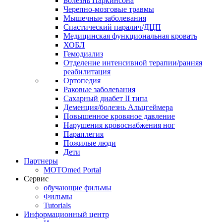
Болезнь Паркинсона
Черепно-мозговые травмы
Мышечные заболевания
Спастический паралич/ДЦП
Медицинская функциональная кровать
ХОБЛ
Гемодиализ
Отделение интенсивной терапии/ранняя
реабилитация
Ортопедия
Раковые заболевания
Сахарный диабет II типа
Деменция/болезнь Альцгеймера
Повышенное кровяное давление
Нарушения кровоснабжения ног
Параплегия
Пожилые люди
Дети
Партнеры
MOTOmed Portal
Сервис
обучающие фильмы
Фильмы
Tutorials
Информационный центр