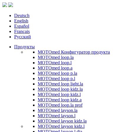
Deutsch
English
Español
Français
Русский
Продукты
MOTOmed Конфигуратор продукта
MOTOmed loop.la
MOTOmed loop.l
MOTOmed loop.a
MOTOmed loop p.la
MOTOmed loop p.l
MOTOmed loop light.la
MOTOmed loop kidz.la
MOTOmed loop kidz.l
MOTOmed loop kidz.a
MOTOmed loop.la prof
MOTOmed layson.la
MOTOmed layson.l
MOTOmed layson kidz.la
MOTOmed layson kidz.l
MOTOmed layson.l dia