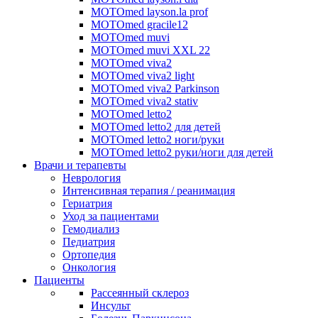
MOTOmed layson.la prof
MOTOmed gracile12
MOTOmed muvi
MOTOmed muvi XXL 22
MOTOmed viva2
MOTOmed viva2 light
MOTOmed viva2 Parkinson
MOTOmed viva2 stativ
MOTOmed letto2
MOTOmed letto2 для детей
MOTOmed letto2 ноги/руки
MOTOmed letto2 руки/ноги для детей
Врачи и терапевты
Неврология
Интенсивная терапия / реанимация
Гериатрия
Уход за пациентами
Гемодиализ
Педиатрия
Ортопедия
Онкология
Пациенты
Рассеянный склероз
Инсульт