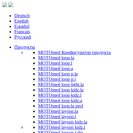
Deutsch
English
Español
Français
Русский
Продукты
MOTOmed Конфигуратор продукта
MOTOmed loop.la
MOTOmed loop.l
MOTOmed loop.a
MOTOmed loop p.la
MOTOmed loop p.l
MOTOmed loop light.la
MOTOmed loop kidz.la
MOTOmed loop kidz.l
MOTOmed loop kidz.a
MOTOmed loop.la prof
MOTOmed layson.la
MOTOmed layson.l
MOTOmed layson kidz.la
MOTOmed layson kidz.l
MOTOmed layson.l dia