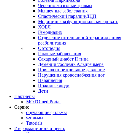
Болезнь Паркинсона
Черепно-мозговые травмы
Мышечные заболевания
Спастический паралич/ДЦП
Медицинская функциональная кровать
ХОБЛ
Гемодиализ
Отделение интенсивной терапии/ранняя
реабилитация
Ортопедия
Раковые заболевания
Сахарный диабет II типа
Деменция/болезнь Альцгеймера
Повышенное кровяное давление
Нарушения кровоснабжения ног
Параплегия
Пожилые люди
Дети
Партнеры
MOTOmed Portal
Сервис
обучающие фильмы
Фильмы
Tutorials
Информационный центр