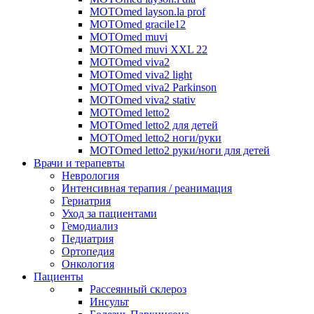
MOTOmed layson.la prof
MOTOmed gracile12
MOTOmed muvi
MOTOmed muvi XXL 22
MOTOmed viva2
MOTOmed viva2 light
MOTOmed viva2 Parkinson
MOTOmed viva2 stativ
MOTOmed letto2
MOTOmed letto2 для детей
MOTOmed letto2 ноги/руки
MOTOmed letto2 руки/ноги для детей
Врачи и терапевты
Неврология
Интенсивная терапия / реанимация
Гериатрия
Уход за пациентами
Гемодиализ
Педиатрия
Ортопедия
Онкология
Пациенты
Рассеянный склероз
Инсульт