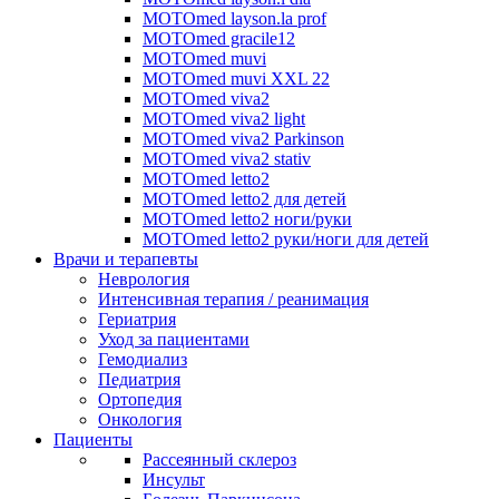
MOTOmed layson.la prof
MOTOmed gracile12
MOTOmed muvi
MOTOmed muvi XXL 22
MOTOmed viva2
MOTOmed viva2 light
MOTOmed viva2 Parkinson
MOTOmed viva2 stativ
MOTOmed letto2
MOTOmed letto2 для детей
MOTOmed letto2 ноги/руки
MOTOmed letto2 руки/ноги для детей
Врачи и терапевты
Неврология
Интенсивная терапия / реанимация
Гериатрия
Уход за пациентами
Гемодиализ
Педиатрия
Ортопедия
Онкология
Пациенты
Рассеянный склероз
Инсульт