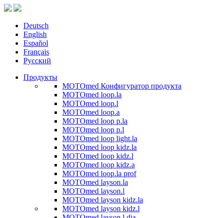
Deutsch
English
Español
Français
Русский
Продукты
MOTOmed Конфигуратор продукта
MOTOmed loop.la
MOTOmed loop.l
MOTOmed loop.a
MOTOmed loop p.la
MOTOmed loop p.l
MOTOmed loop light.la
MOTOmed loop kidz.la
MOTOmed loop kidz.l
MOTOmed loop kidz.a
MOTOmed loop.la prof
MOTOmed layson.la
MOTOmed layson.l
MOTOmed layson kidz.la
MOTOmed layson kidz.l
MOTOmed layson.l dia