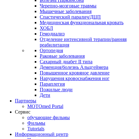
Болезнь Паркинсона
Черепно-мозговые травмы
Мышечные заболевания
Спастический паралич/ДЦП
Медицинская функциональная кровать
ХОБЛ
Гемодиализ
Отделение интенсивной терапии/ранняя
реабилитация
Ортопедия
Раковые заболевания
Сахарный диабет II типа
Деменция/болезнь Альцгеймера
Повышенное кровяное давление
Нарушения кровоснабжения ног
Параплегия
Пожилые люди
Дети
Партнеры
MOTOmed Portal
Сервис
обучающие фильмы
Фильмы
Tutorials
Информационный центр