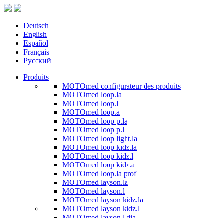
Deutsch
English
Español
Français
Русский
Produits
MOTOmed configurateur des produits
MOTOmed loop.la
MOTOmed loop.l
MOTOmed loop.a
MOTOmed loop p.la
MOTOmed loop p.l
MOTOmed loop light.la
MOTOmed loop kidz.la
MOTOmed loop kidz.l
MOTOmed loop kidz.a
MOTOmed loop.la prof
MOTOmed layson.la
MOTOmed layson.l
MOTOmed layson kidz.la
MOTOmed layson kidz.l
MOTOmed layson.l dia