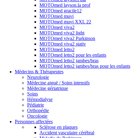
MOTOmed layson.la prof
MOTOmed gracile12
MOTOmed muvi
MOTOmed muvi XXL 22
MOTOmed viva2
MOTOmed viva2 light
MOTOmed viva2 Parkinson
MOTOmed viva2 stativ
MOTOmed letto2
MOTOmed letto2 pour les enfants
MOTOmed letto2 jambes/bras
MOTOmed letto2 jambes/bras pour les enfants
Médecins & Thérapeutes
Neurologie
Médecine aiguë / Soins intensifs
Médecine gériatrique
Soins
Hémodialyse
Pédiatrie
Orthopédie
Oncologie
Personnes affectées
Sclérose en plaques
Accident vasculaire cérébral