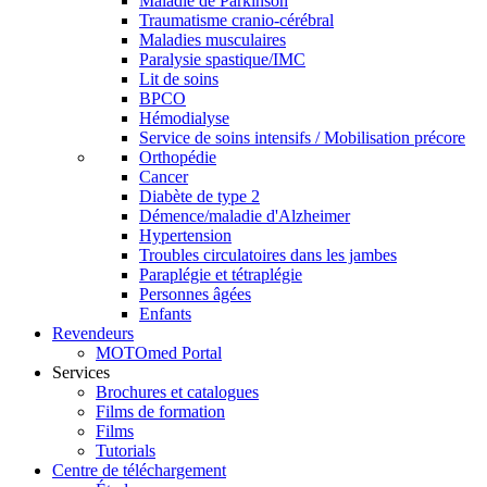
Maladie de Parkinson
Traumatisme cranio-cérébral
Maladies musculaires
Paralysie spastique/IMC
Lit de soins
BPCO
Hémodialyse
Service de soins intensifs / Mobilisation précore
Orthopédie
Cancer
Diabète de type 2
Démence/maladie d'Alzheimer
Hypertension
Troubles circulatoires dans les jambes
Paraplégie et tétraplégie
Personnes âgées
Enfants
Revendeurs
MOTOmed Portal
Services
Brochures et catalogues
Films de formation
Films
Tutorials
Centre de téléchargement