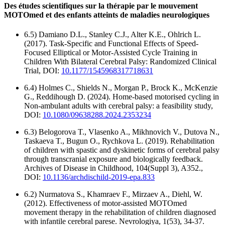
Des études scientifiques sur la thérapie par le mouvement
MOTOmed et des enfants atteints de maladies neurologiques
6.5) Damiano D.L., Stanley C.J., Alter K.E., Ohlrich L.
(2017). Task-Specific and Functional Effects of Speed-
Focused Elliptical or Motor-Assisted Cycle Training in
Children With Bilateral Cerebral Palsy: Randomized Clinical
Trial, DOI:
10.1177/1545968317718631
6.4) Holmes C., Shields N., Morgan P., Brock K., McKenzie
G., Reddihough D. (2024). Home-based motorised cycling in
Non-ambulant adults with cerebral palsy: a feasibility study,
DOI:
10.1080/09638288.2024.2353234
6.3) Belogorova T., Vlasenko A., Mikhnovich V., Dutova N.,
Taskaeva T., Bugun O., Rychkova L. (2019). Rehabilitation
of children with spastic and dyskinetic forms of cerebral palsy
through transcranial exposure and biologically feedback.
Archives of Disease in Childhood, 104(Suppl 3), A352.,
DOI:
10.1136/archdischild-2019-epa.833
6.2) Nurmatova S., Khamraev F., Mirzaev A., Diehl, W.
(2012). Effectiveness of motor-assisted MOTOmed
movement therapy in the rehabilitation of children diagnosed
with infantile cerebral parese. Nevrologiya, 1(53), 34-37.