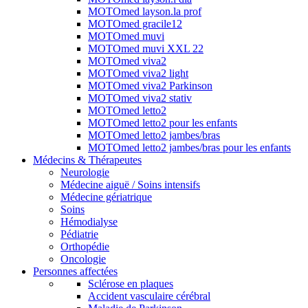
MOTOmed layson.la prof
MOTOmed gracile12
MOTOmed muvi
MOTOmed muvi XXL 22
MOTOmed viva2
MOTOmed viva2 light
MOTOmed viva2 Parkinson
MOTOmed viva2 stativ
MOTOmed letto2
MOTOmed letto2 pour les enfants
MOTOmed letto2 jambes/bras
MOTOmed letto2 jambes/bras pour les enfants
Médecins & Thérapeutes
Neurologie
Médecine aiguë / Soins intensifs
Médecine gériatrique
Soins
Hémodialyse
Pédiatrie
Orthopédie
Oncologie
Personnes affectées
Sclérose en plaques
Accident vasculaire cérébral