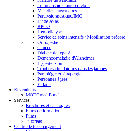
Maladie de Parkinson
Traumatisme cranio-cérébral
Maladies musculaires
Paralysie spastique/IMC
Lit de soins
BPCO
Hémodialyse
Service de soins intensifs / Mobilisation précore
Orthopédie
Cancer
Diabète de type 2
Démence/maladie d'Alzheimer
Hypertension
Troubles circulatoires dans les jambes
Paraplégie et tétraplégie
Personnes âgées
Enfants
Revendeurs
MOTOmed Portal
Services
Brochures et catalogues
Films de formation
Films
Tutorials
Centre de téléchargement