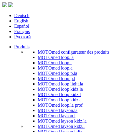
Deutsch
English
Español
Français
Русский
Produits
MOTOmed configurateur des produits
MOTOmed loop.la
MOTOmed loop.l
MOTOmed loop.a
MOTOmed loop p.la
MOTOmed loop p.l
MOTOmed loop light.la
MOTOmed loop kidz.la
MOTOmed loop kidz.l
MOTOmed loop kidz.a
MOTOmed loop.la prof
MOTOmed layson.la
MOTOmed layson.l
MOTOmed layson kidz.la
MOTOmed layson kidz.l
MOTOmed layson.l dia