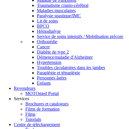
Maladie de Parkinson
Traumatisme cranio-cérébral
Maladies musculaires
Paralysie spastique/IMC
Lit de soins
BPCO
Hémodialyse
Service de soins intensifs / Mobilisation précore
Orthopédie
Cancer
Diabète de type 2
Démence/maladie d'Alzheimer
Hypertension
Troubles circulatoires dans les jambes
Paraplégie et tétraplégie
Personnes âgées
Enfants
Revendeurs
MOTOmed Portal
Services
Brochures et catalogues
Films de formation
Films
Tutorials
Centre de téléchargement