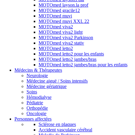
MOTOmed layson.la prof
MOTOmed gracile12
MOTOmed muvi
MOTOmed muvi XXL 22
MOTOmed viva2
MOTOmed viva2 light
MOTOmed viva2 Parkinson
MOTOmed viva2 stativ
MOTOmed letto2
MOTOmed letto2 pour les enfants
MOTOmed letto2 jambes/bras
MOTOmed letto2 jambes/bras pour les enfants
Médecins & Thérapeutes
Neurologie
Médecine aiguë / Soins intensifs
Médecine gériatrique
Soins
Hémodialyse
Pédiatrie
Orthopédie
Oncologie
Personnes affectées
Sclérose en plaques
Accident vasculaire cérébral