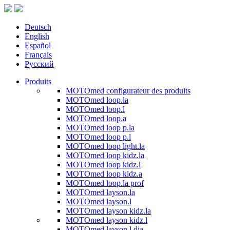
Deutsch
English
Español
Français
Русский
Produits
MOTOmed configurateur des produits
MOTOmed loop.la
MOTOmed loop.l
MOTOmed loop.a
MOTOmed loop p.la
MOTOmed loop p.l
MOTOmed loop light.la
MOTOmed loop kidz.la
MOTOmed loop kidz.l
MOTOmed loop kidz.a
MOTOmed loop.la prof
MOTOmed layson.la
MOTOmed layson.l
MOTOmed layson kidz.la
MOTOmed layson kidz.l
MOTOmed layson.l dia