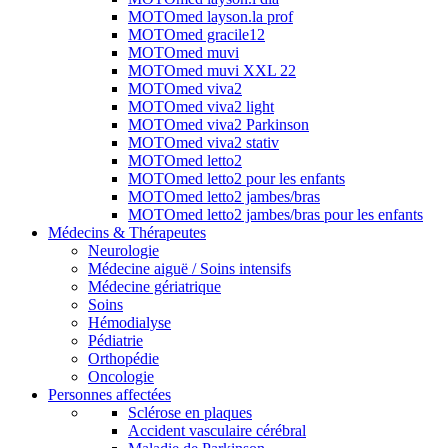
MOTOmed layson.la prof
MOTOmed gracile12
MOTOmed muvi
MOTOmed muvi XXL 22
MOTOmed viva2
MOTOmed viva2 light
MOTOmed viva2 Parkinson
MOTOmed viva2 stativ
MOTOmed letto2
MOTOmed letto2 pour les enfants
MOTOmed letto2 jambes/bras
MOTOmed letto2 jambes/bras pour les enfants
Médecins & Thérapeutes
Neurologie
Médecine aiguë / Soins intensifs
Médecine gériatrique
Soins
Hémodialyse
Pédiatrie
Orthopédie
Oncologie
Personnes affectées
Sclérose en plaques
Accident vasculaire cérébral