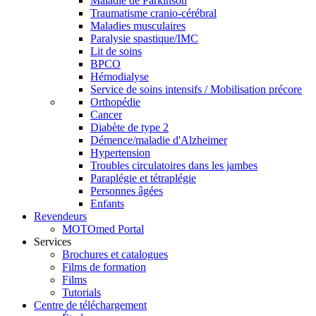
Maladie de Parkinson
Traumatisme cranio-cérébral
Maladies musculaires
Paralysie spastique/IMC
Lit de soins
BPCO
Hémodialyse
Service de soins intensifs / Mobilisation précore
Orthopédie
Cancer
Diabète de type 2
Démence/maladie d'Alzheimer
Hypertension
Troubles circulatoires dans les jambes
Paraplégie et tétraplégie
Personnes âgées
Enfants
Revendeurs
MOTOmed Portal
Services
Brochures et catalogues
Films de formation
Films
Tutorials
Centre de téléchargement