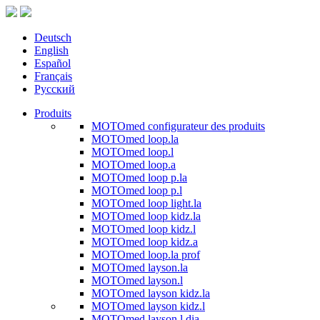
Deutsch
English
Español
Français
Русский
Produits
MOTOmed configurateur des produits
MOTOmed loop.la
MOTOmed loop.l
MOTOmed loop.a
MOTOmed loop p.la
MOTOmed loop p.l
MOTOmed loop light.la
MOTOmed loop kidz.la
MOTOmed loop kidz.l
MOTOmed loop kidz.a
MOTOmed loop.la prof
MOTOmed layson.la
MOTOmed layson.l
MOTOmed layson kidz.la
MOTOmed layson kidz.l
MOTOmed layson.l dia