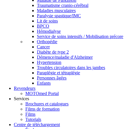
Maladie de Parkinson
Traumatisme cranio-cérébral
Maladies musculaires
Paralysie spastique/IMC
Lit de soins
BPCO
Hémodialyse
Service de soins intensifs / Mobilisation précore
Orthopédie
Cancer
Diabète de type 2
Démence/maladie d'Alzheimer
Hypertension
Troubles circulatoires dans les jambes
Paraplégie et tétraplégie
Personnes âgées
Enfants
Revendeurs
MOTOmed Portal
Services
Brochures et catalogues
Films de formation
Films
Tutorials
Centre de téléchargement