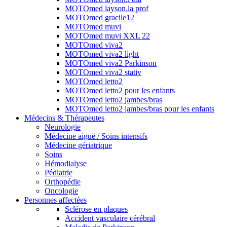
MOTOmed layson.la prof
MOTOmed gracile12
MOTOmed muvi
MOTOmed muvi XXL 22
MOTOmed viva2
MOTOmed viva2 light
MOTOmed viva2 Parkinson
MOTOmed viva2 stativ
MOTOmed letto2
MOTOmed letto2 pour les enfants
MOTOmed letto2 jambes/bras
MOTOmed letto2 jambes/bras pour les enfants
Médecins & Thérapeutes
Neurologie
Médecine aiguë / Soins intensifs
Médecine gériatrique
Soins
Hémodialyse
Pédiatrie
Orthopédie
Oncologie
Personnes affectées
Sclérose en plaques
Accident vasculaire cérébral