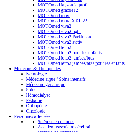
MOTOmed layson.la prof
MOTOmed gracile12
MOTOmed muvi
MOTOmed muvi XXL 22
MOTOmed viva2
MOTOmed viva2 light
MOTOmed viva2 Parkinson
MOTOmed viva2 stativ
MOTOmed letto2
MOTOmed letto2 pour les enfants
MOTOmed letto2 jambes/bras
MOTOmed letto2 jambes/bras pour les enfants
Médecins & Thérapeutes
Neurologie
Médecine aiguë / Soins intensifs
Médecine gériatrique
Soins
Hémodialyse
Pédiatrie
Orthopédie
Oncologie
Personnes affectées
Sclérose en plaques
Accident vasculaire cérébral