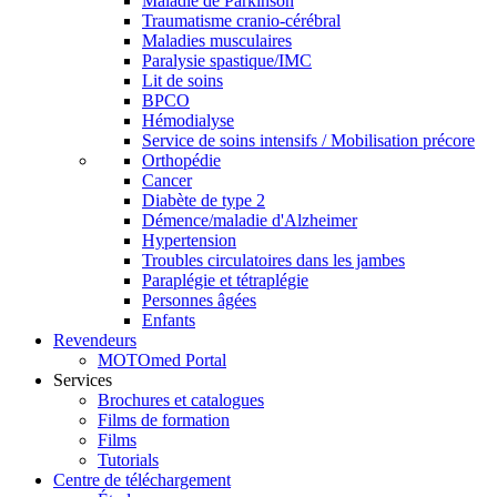
Maladie de Parkinson
Traumatisme cranio-cérébral
Maladies musculaires
Paralysie spastique/IMC
Lit de soins
BPCO
Hémodialyse
Service de soins intensifs / Mobilisation précore
Orthopédie
Cancer
Diabète de type 2
Démence/maladie d'Alzheimer
Hypertension
Troubles circulatoires dans les jambes
Paraplégie et tétraplégie
Personnes âgées
Enfants
Revendeurs
MOTOmed Portal
Services
Brochures et catalogues
Films de formation
Films
Tutorials
Centre de téléchargement