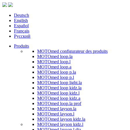
Deutsch
English
Español
Français
Русский
Produits
MOTOmed configurateur des produits
MOTOmed loop.la
MOTOmed loop.l
MOTOmed loop.a
MOTOmed loop p.la
MOTOmed loop p.l
MOTOmed loop light.la
MOTOmed loop kidz.la
MOTOmed loop kidz.l
MOTOmed loop kidz.a
MOTOmed loop.la prof
MOTOmed layson.la
MOTOmed layson.l
MOTOmed layson kidz.la
MOTOmed layson kidz.l
MOTOmed layson.l dia