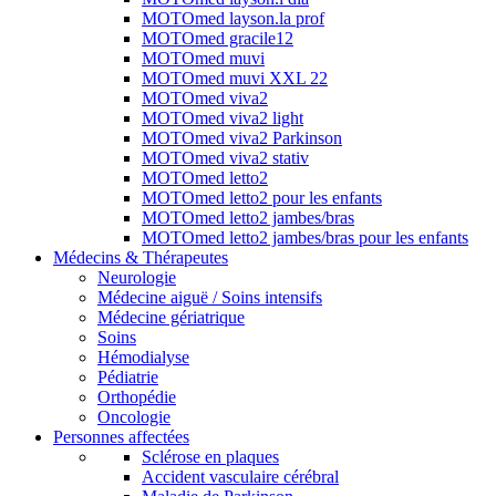
MOTOmed layson.la prof
MOTOmed gracile12
MOTOmed muvi
MOTOmed muvi XXL 22
MOTOmed viva2
MOTOmed viva2 light
MOTOmed viva2 Parkinson
MOTOmed viva2 stativ
MOTOmed letto2
MOTOmed letto2 pour les enfants
MOTOmed letto2 jambes/bras
MOTOmed letto2 jambes/bras pour les enfants
Médecins & Thérapeutes
Neurologie
Médecine aiguë / Soins intensifs
Médecine gériatrique
Soins
Hémodialyse
Pédiatrie
Orthopédie
Oncologie
Personnes affectées
Sclérose en plaques
Accident vasculaire cérébral