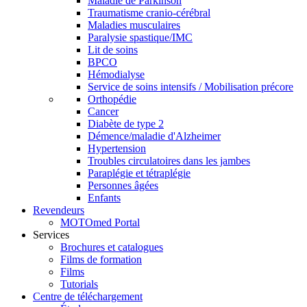
Maladie de Parkinson
Traumatisme cranio-cérébral
Maladies musculaires
Paralysie spastique/IMC
Lit de soins
BPCO
Hémodialyse
Service de soins intensifs / Mobilisation précore
Orthopédie
Cancer
Diabète de type 2
Démence/maladie d'Alzheimer
Hypertension
Troubles circulatoires dans les jambes
Paraplégie et tétraplégie
Personnes âgées
Enfants
Revendeurs
MOTOmed Portal
Services
Brochures et catalogues
Films de formation
Films
Tutorials
Centre de téléchargement