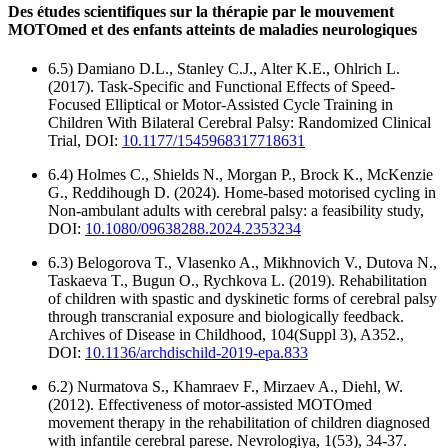
Des études scientifiques sur la thérapie par le mouvement
MOTOmed et des enfants atteints de maladies neurologiques
6.5) Damiano D.L., Stanley C.J., Alter K.E., Ohlrich L.
(2017). Task-Specific and Functional Effects of Speed-
Focused Elliptical or Motor-Assisted Cycle Training in
Children With Bilateral Cerebral Palsy: Randomized Clinical
Trial, DOI:
10.1177/1545968317718631
6.4) Holmes C., Shields N., Morgan P., Brock K., McKenzie
G., Reddihough D. (2024). Home-based motorised cycling in
Non-ambulant adults with cerebral palsy: a feasibility study,
DOI:
10.1080/09638288.2024.2353234
6.3) Belogorova T., Vlasenko A., Mikhnovich V., Dutova N.,
Taskaeva T., Bugun O., Rychkova L. (2019). Rehabilitation
of children with spastic and dyskinetic forms of cerebral palsy
through transcranial exposure and biologically feedback.
Archives of Disease in Childhood, 104(Suppl 3), A352.,
DOI:
10.1136/archdischild-2019-epa.833
6.2) Nurmatova S., Khamraev F., Mirzaev A., Diehl, W.
(2012). Effectiveness of motor-assisted MOTOmed
movement therapy in the rehabilitation of children diagnosed
with infantile cerebral parese. Nevrologiya, 1(53), 34-37.