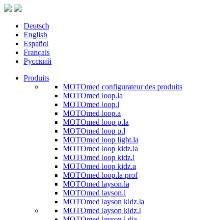
Deutsch
English
Español
Français
Русский
Produits
MOTOmed configurateur des produits
MOTOmed loop.la
MOTOmed loop.l
MOTOmed loop.a
MOTOmed loop p.la
MOTOmed loop p.l
MOTOmed loop light.la
MOTOmed loop kidz.la
MOTOmed loop kidz.l
MOTOmed loop kidz.a
MOTOmed loop.la prof
MOTOmed layson.la
MOTOmed layson.l
MOTOmed layson kidz.la
MOTOmed layson kidz.l
MOTOmed layson.l dia